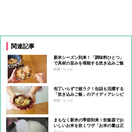
関連記事
新米シーズン到来！「調味料ひとつ」
で具材の旨みを堪能する炊き込みご飯
レシピ9つ
料理・レシピ
包丁いらずで超ラク！缶詰も活躍する
「炊き込みご飯」のアイディアレシピ
4つ
料理・レシピ
まもなく新米の季節到来！炊飯器でお
いしいお米を炊くワザ「お米の量は正
確に」「優しく研ぐ」「浸水は不要」
ライフ