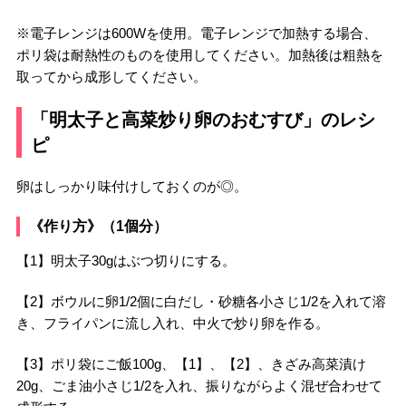
※電子レンジは600Wを使用。電子レンジで加熱する場合、
ポリ袋は耐熱性のものを使用してください。加熱後は粗熱を
取ってから成形してください。
「明太子と高菜炒り卵のおむすび」のレシ
ピ
卵はしっかり味付けしておくのが◎。
《作り方》（1個分）
【1】明太子30gはぶつ切りにする。
【2】ボウルに卵1/2個に白だし・砂糖各小さじ1/2を入れて溶
き、フライパンに流し入れ、中火で炒り卵を作る。
【3】ポリ袋にご飯100g、【1】、【2】、きざみ高菜漬け
20g、ごま油小さじ1/2を入れ、振りながらよく混ぜ合わせて