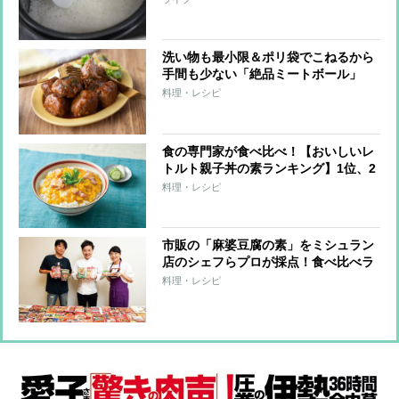
洗い物も最小限＆ポリ袋でこねるから
手間も少ない「絶品ミートボール」
【もあいかすみ ラクウマレシピ】
料理・レシピ
食の専門家が食べ比べ！【おいしいレ
トルト親子丼の素ランキング】1位、2
位ともにコンビ商品がランクイン
料理・レシピ
市販の「麻婆豆腐の素」をミシュラン
店のシェフらプロが採点！食べ比べラ
ンキング【定番部門1～31位】
料理・レシピ