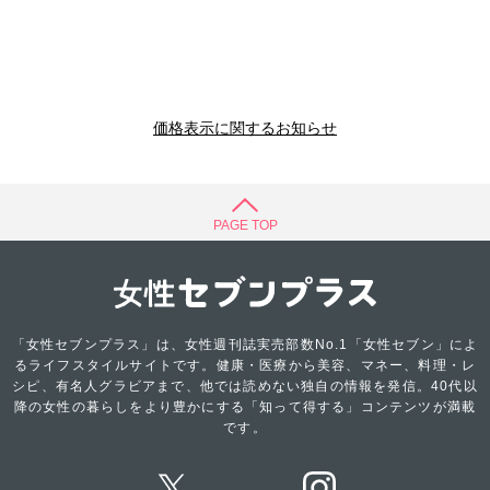
価格表示に関するお知らせ
PAGE TOP
「女性セブンプラス」は、女性週刊誌実売部数No.1「女性セブン」によ
るライフスタイルサイトです。健康・医療から美容、マネー、料理・レ
シピ、有名人グラビアまで、他では読めない独自の情報を発信。40代以
降の女性の暮らしをより豊かにする「知って得する」コンテンツが満載
です。