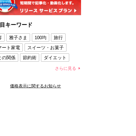
目キーワード
容
雅子さま
100均
旅行
マート家電
スイーツ・お菓子
との関係
節約術
ダイエット
康法
新製品
さらに見る
容賢者のダイエットグッズ
価格表示に関するお知らせ
との関係
新津春子
どか食い