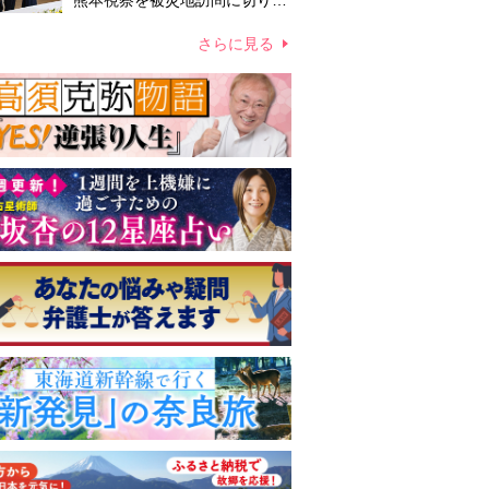
熊本視察を被災地訪問に切り替
えての実施が現実的か 上皇ご
夫妻から受け継ぐ“国民への寄
さらに見る
り添い方”