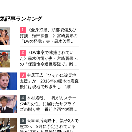
気記事ランキング
1
《全身打撲、頭部裂傷及び
打撲、頸部損傷…》宮崎麗果の
「DVの怪我」夫・黒木啓司の
逮捕で始まる「夫婦の闘争」
2
《DV事案で逮捕されてい
た》黒木啓司が妻・宮崎麗果へ
の「保護命令違反容疑で」離婚
協議は「第二ステージ」へ
3
中居正広「ひそかに被災地
支援」か 2016年の熊本地震直
後には現地で炊き出し “誰に
も知られなくて良い”と、むし
ろ強まる福祉活動への思い
4
木村拓哉、「乳がんステー
ジ4の女性」に届けたサプライ
ズの贈り物 番組企画で対面し
たファンが、夢と希望を与える
心遣いに「うれしくて号泣しま
5
天皇皇后両陛下、親子3人で
した」
熊本へ 9月に予定されている