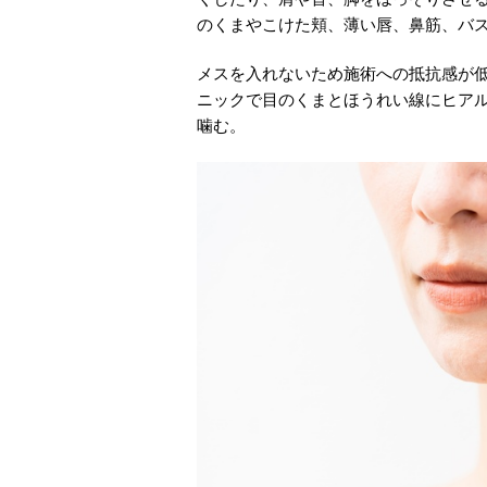
のくまやこけた頬、薄い唇、鼻筋、バ
メスを入れないため施術への抵抗感が
ニックで目のくまとほうれい線にヒアル
噛む。