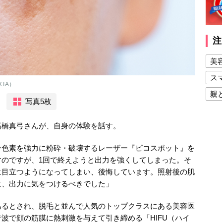
注
美
ス
TA）
親
写真5枚
健
高橋真弓さんが、自身の体験を話す。
美
夫
ン色素を強力に粉砕・破壊するレーザー『ピコスポット』を
すのですが、1回で終えようと出力を強くしてしまった。そ
に目立つようになってしまい、後悔しています。照射後の肌
に、出力に気をつけるべきでした」
あるとされ、脱毛と並んで人気のトップクラスにある美容医
波で顔の筋膜に熱刺激を与えて引き締める「HIFU（ハイ