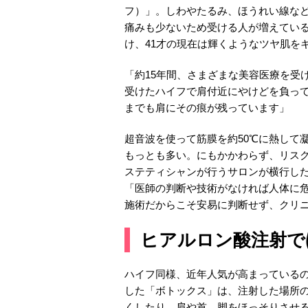
フ）」。しわやたるみ、ほうれい線な
痛みも少ないため受ける人が増えている
け、41才の現在は輝くようなツヤ肌をキ
「約15年間、さまざまな美容医療を受
受けたハイフで肩付近にやけどを負っ
までも肩にその痕が残っています」
超音波を使って筋膜を約50℃に熱して
もっとも多い。にもかかわらず、リス
ステティシャンが行うサロンが横行した
「医師の判断や技術がなければ人体に
施術だからこそ安易に判断せず、クリ
ヒアルロン酸注射で
ハイフ同様、近年人気が高まっている
した「ボトックス」は、注射した場所
くしたり、肩や首、脚をほっそりさせ