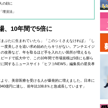
人の顔に
「埋没法」
、10年間で5倍に
重まぶたに生まれていたら」「このシミさえなければ」「し
。一度美しさを追い求め始めたらキリがない。アンチエイジ
スの改善など、年を取るほど手を入れたい箇所が増えるも
ピードで拡大中で、この10年間で市場規模は5倍にも膨ら
に関するニュースサイト「ヒフコNEWS」編集長の星良孝
により、美容医療を受ける人が爆発的に増えました。日本に
940億円に達し、前年比108.8％と急成長しています」