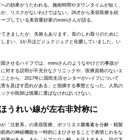
どへの効果がうたわれる。施術時間やダウンタイムが短く、
が、リスクがないわけではない。26才から美容医療を続
ープしている美容愛好家のmimiさんが語る。
けてきましたが、失敗もあります。首のしわ取りのために
てしまい、1か月ほどジュクジュクと化膿していました。い
凝固させるハイフでは、mimiさんのようなやけどの事故が
クに対する説明が不充分なクリニックや、医療資格のないエ
ことから、2017年に国民生活センターがハイフについて
危害を及ぼす恐れがある」と指摘する事態となった。人気の
ニックや医師は慎重に選ばなければいけない。
ほうれい線が左右非対称に
のが「注射系」の美容医療。ボツリヌス菌毒素を分解・精製
の筋肉の神経機能を一時的にまひさせることで表情じわをな
る効果がある。また「ヒアルロン酸」を注入すると、目の下