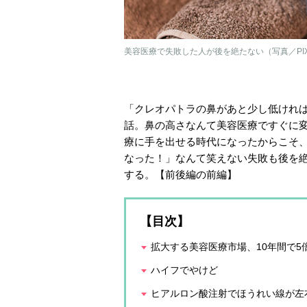
美容医療で失敗した人が後を絶たない（写真／PIX
「クレオパトラの鼻があと少し低けれ
話。鼻の高さなんて美容医療ですぐに
療に手を出せる時代になったからこそ
なった！」なんて笑えない失敗も後を
する。【前後編の前編】
【目次】
拡大する美容医療市場、10年間で5
ハイフでやけど
ヒアルロン酸注射でほうれい線が左