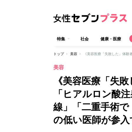
特集
社会
健康・医療
トップ
美容
美容
《美容医療「失敗
「ヒアルロン酸注
線」「二重手術で
の低い医師が参入