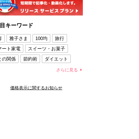
目キーワード
容
雅子さま
100均
旅行
マート家電
スイーツ・お菓子
との関係
節約術
ダイエット
康法
新製品
さらに見る
容賢者のダイエットグッズ
価格表示に関するお知らせ
との関係
新津春子
どか食い