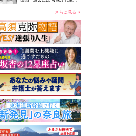
出品 過去には“母親が代筆し
たファン宛ての手紙”が10万円
ほどで売買 昭和スターグッズ
さらに見る
高額取引の実態