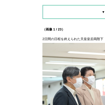
▼
（画像 1 / 23）
2日間の日程を終えられた天皇皇后両陛下（2