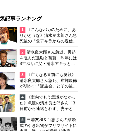
気記事ランキング
1
《こんなバカのために、あ
りがとうな》清水良太郎さん急
死後の「父アキラからの返信」
布施辰徳が涙で明かす「順番が
違う」
2
清水良太郎さん急逝、再起
を阻んだ孤独と葛藤 昨年には
8年ぶりに父・清水アキラと共
演、本格的な活動再開に向かっ
ていたが…周囲が懸念していた
3
《亡くなる直前にも笑顔》
「不安定なところ」
清水良太郎さん急死、布施辰徳
が明かす「誕生会」とその後の
メッセージ
4
《室内でもう意識がなかっ
た》急逝の清水良太郎さん「3
日前から連絡とれず」妻子とは
別居で孤独を感じていた
5
三浦友和＆百恵さんの結婚
式の引き出物がフリマサイトに