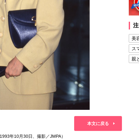
注
美
ス
親
健
美
夫
本文に戻る
93年10月30日、撮影／JMPA）