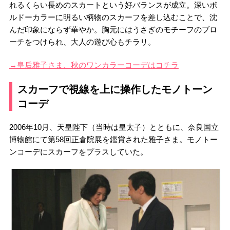
れるくらい長めのスカートという好バランスが成立。深いボ
ルドーカラーに明るい柄物のスカーフを差し込むことで、沈
んだ印象にならず華やか。胸元にはうさぎのモチーフのブロ
ーチをつけられ、大人の遊び心もチラリ。
→皇后雅子さま、秋のワンカラーコーデはコチラ
スカーフで視線を上に操作したモノトーン
コーデ
2006年10月、天皇陛下（当時は皇太子）とともに、奈良国立
博物館にて第58回正倉院展を鑑賞された雅子さま。モノトー
ンコーデにスカーフをプラスしていた。