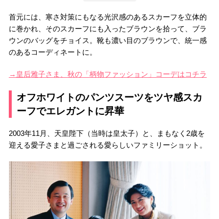
首元には、寒さ対策にもなる光沢感のあるスカーフを立体的
に巻かれ、そのスカーフにも入ったブラウンを拾って、ブラ
ウンのバッグをチョイス。靴も濃い目のブラウンで、統一感
のあるコーディネートに。
→皇后雅子さま、秋の「柄物ファッション」コーデはコチラ
オフホワイトのパンツスーツをツヤ感スカ
ーフでエレガントに昇華
2003年11月、天皇陛下（当時は皇太子）と、まもなく2歳を
迎える愛子さまと過ごされる愛らしいファミリーショット。