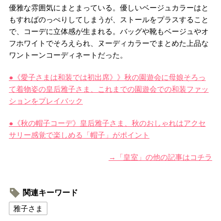
優雅な雰囲気にまとまっている。優しいベージュカラーはと
もすればのっぺりしてしまうが、ストールをプラスすること
で、コーデに立体感が生まれる。バッグや靴もベージュやオ
フホワイトでそろえられ、ヌーディカラーでまとめた上品な
ワントーンコーディネートだった。
●《愛子さまは和装では初出席》》秋の園遊会に母娘そろっ
て着物姿の皇后雅子さま、これまでの園遊会での和装ファッ
ションをプレイバック
●《秋の帽子コーデ》皇后雅子さま、秋のおしゃれはアクセ
サリー感覚で楽しめる「帽子」がポイント
→「皇室」の他の記事はコチラ
関連キーワード
雅子さま