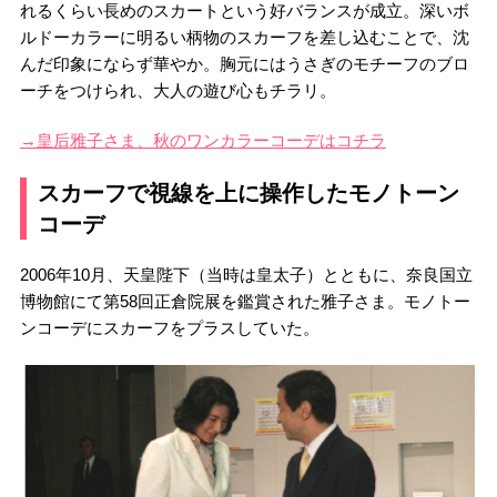
れるくらい長めのスカートという好バランスが成立。深いボ
ルドーカラーに明るい柄物のスカーフを差し込むことで、沈
んだ印象にならず華やか。胸元にはうさぎのモチーフのブロ
ーチをつけられ、大人の遊び心もチラリ。
→皇后雅子さま、秋のワンカラーコーデはコチラ
スカーフで視線を上に操作したモノトーン
コーデ
2006年10月、天皇陛下（当時は皇太子）とともに、奈良国立
博物館にて第58回正倉院展を鑑賞された雅子さま。モノトー
ンコーデにスカーフをプラスしていた。