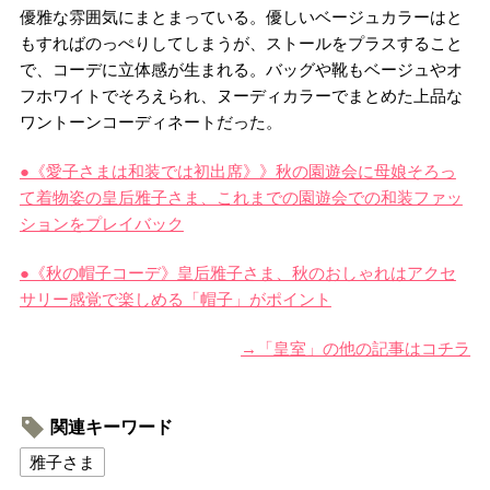
優雅な雰囲気にまとまっている。優しいベージュカラーはと
もすればのっぺりしてしまうが、ストールをプラスすること
で、コーデに立体感が生まれる。バッグや靴もベージュやオ
フホワイトでそろえられ、ヌーディカラーでまとめた上品な
ワントーンコーディネートだった。
●《愛子さまは和装では初出席》》秋の園遊会に母娘そろっ
て着物姿の皇后雅子さま、これまでの園遊会での和装ファッ
ションをプレイバック
●《秋の帽子コーデ》皇后雅子さま、秋のおしゃれはアクセ
サリー感覚で楽しめる「帽子」がポイント
→「皇室」の他の記事はコチラ
関連キーワード
雅子さま