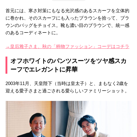
首元には、寒さ対策にもなる光沢感のあるスカーフを立体的
に巻かれ、そのスカーフにも入ったブラウンを拾って、ブラ
ウンのバッグをチョイス。靴も濃い目のブラウンで、統一感
のあるコーディネートに。
→皇后雅子さま、秋の「柄物ファッション」コーデはコチラ
オフホワイトのパンツスーツをツヤ感スカ
ーフでエレガントに昇華
2003年11月、天皇陛下（当時は皇太子）と、まもなく2歳を
迎える愛子さまと過ごされる愛らしいファミリーショット。