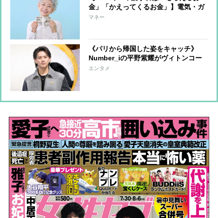
金」「かえってくるお金」】電気・ガ
ス料金、子育て支援、防犯対策の補助
マネー
金、働く高齢者への給付金…逃さない
ために知っておくべきこと
《パリから帰国した姿をキャッチ》
Number_iの平野紫耀がヴィトンコー
デでファンに神対応
エンタメ