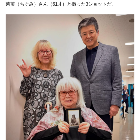
茱萸（ちぐみ）さん（61才）と撮った3ショットだ。