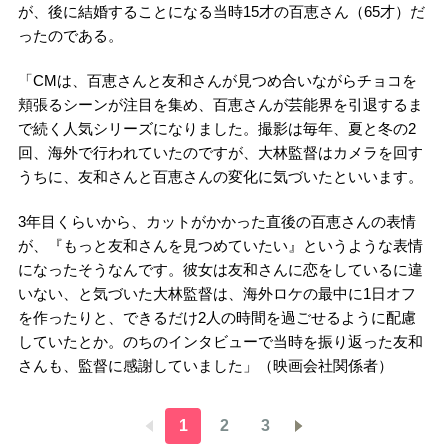
が、後に結婚することになる当時15才の百恵さん（65才）だ
ったのである。
「CMは、百恵さんと友和さんが見つめ合いながらチョコを
頬張るシーンが注目を集め、百恵さんが芸能界を引退するま
で続く人気シリーズになりました。撮影は毎年、夏と冬の2
回、海外で行われていたのですが、大林監督はカメラを回す
うちに、友和さんと百恵さんの変化に気づいたといいます。
3年目くらいから、カットがかかった直後の百恵さんの表情
が、『もっと友和さんを見つめていたい』というような表情
になったそうなんです。彼女は友和さんに恋をしているに違
いない、と気づいた大林監督は、海外ロケの最中に1日オフ
を作ったりと、できるだけ2人の時間を過ごせるように配慮
していたとか。のちのインタビューで当時を振り返った友和
さんも、監督に感謝していました」（映画会社関係者）
1
2
3