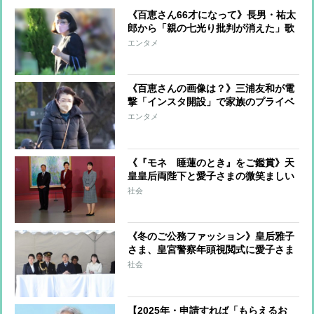
《百恵さん66才になって》長男・祐太
郎から「親の七光り批判が消えた」歌
声とキャラで勝ち取った「埼玉のラジ
エンタメ
オスター」
《百恵さんの画像は？》三浦友和が電
撃「インスタ開設」で家族のプライベ
ート写真公開にも期待高まる
エンタメ
《『モネ 睡蓮のとき』をご鑑賞》天
皇皇后両陛下と愛子さまの微笑ましい
やり取り ご一家の仲のよさがうかが
社会
える
《冬のご公務ファッション》皇后雅子
さま、皇宮警察年頭視閲式に愛子さま
と「コート＋ブーツ」の”おそろコー
社会
デ”でご出席
【2025年・申請すれば「もらえるお