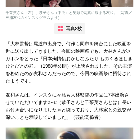
千茱萸さん（左）、恭子さん（中央）と笑顔で写真に収まる友和。（写真／
三浦友和のインスタグラムより）
写真8枚
「大林監督は尾道市出身で、何作も同市を舞台にした映画を
世に送り出してきました。今回の映画祭でも、大林さんがメ
ガホンをとった『日本殉情伝おかしなふたり ものくるほしき
ひとびとの群』（1988年公開）が上映されました。その主演
を務めたのが友和さんだったので、今回の映画祭に招待され
たようです。
友和さんは、インスタに≪私も大林監督の作品に7本出演さ
せていただいてます≫≪（恭子さんと千茱萸さんとは）長い
お付き合いになりました≫と綴っており、大林家との親交が
深いことを示唆していました」（芸能関係者）