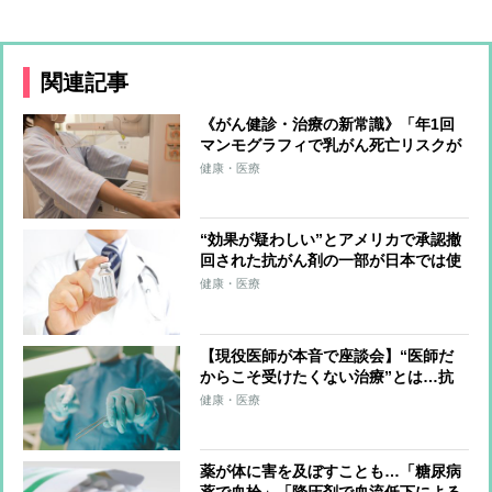
関連記事
《がん健診・治療の新常識》「年1回
マンモグラフィで乳がん死亡リスクが
40％減」、「手術を第一選択にする時
健康・医療
代ではない」
“効果が疑わしい”とアメリカで承認撤
回された抗がん剤の一部が日本では使
い続けられている現状 承認を取り消
健康・医療
すプロセスが定められておらず、値下
げも見られない
【現役医師が本音で座談会】“医師だ
からこそ受けたくない治療”とは…抗
がん剤治療、食道がん手術、肛門温存
健康・医療
手術、膵臓がん手術などの現実とリス
ク
薬が体に害を及ぼすことも…「糖尿病