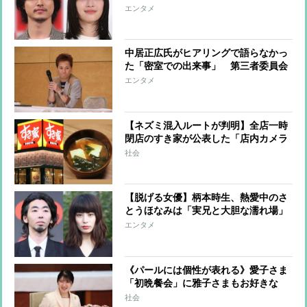
は昨年秋、じっくり話し合い“今は仕
エンタメ
事に集中しよう”の結論 半同棲生活
も解消
中居正広氏がヒアリングで語らなかっ
た「密室での出来事」 第三者委員会
からの守秘義務解除の依頼を拒否、被
エンタメ
害者の“心変わり”を懸念したか
【ネズミ混入ルートが判明】全店一時
閉店のすき家が公表した「店内カメラ
が示した“証拠”」と「今後の対応」
社会
【脱げる女優】柄本時生、熱愛中のさ
とうほなみは「実兄と大胆な濡れ場」
演じた、ストイックな表現者カップル
エンタメ
《パールには個性が表れる》愛子さま
「初晩餐会」に雅子さまもお好きな
「存在感のあるチョーカー」で臨まれ
社会