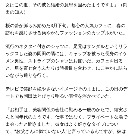
女はこの度、その彼と結婚の意思を固めたようですよ」（岡
田の知人）
桜の蕾が膨らみ始めた3月下旬。都心の人気カフェに、春の
訪れを感じさせる爽やかなファッションのカップルがいた。
流行のネクタイ付きのシャツに、足元はサンダルというリラ
ックスした姿の岡田の隣には、キャップを被った長身のイケ
メン男性。ストライプのシャツはお揃いだ。カフェを出る
と、肩を寄せ合うふたりは時折目を合わせ、にこやかに語ら
いながら通りを行く。
テレビで笑顔を絶やさないイメージそのままに、この日のデ
ートでも岡田はとびきり明るい表情を浮かべていた。
「お相手は、美容関係の会社に勤める一般のかたで、結実さ
んと同年代のようです。仕事ではなく、プライベートな場で
出会ったと聞きました。彼女はよく好きなタイプについ
て、“お父さんに似ていない人”と言っているんですが、彼は