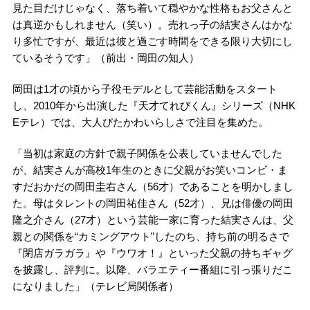
見た目だけじゃなく、落ち着いて穏やかな性格もお父さんと
は真逆かもしれません（笑い）。売れっ子の結実さんはかな
り多忙ですが、最近は彼と過ごす時間をできる限り大切にし
ているそうです」（前出・岡田の知人）
岡田は1才の頃から子役モデルとして芸能活動をスタート
し、2010年から出演した『天才てれびくん』シリーズ（NHK
Eテレ）では、大人びたかわいらしさで注目を集めた。
「当初は家庭の方針で親子関係を公表していませんでした
が、結実さんが高校1年生のときに父親がお笑いコンビ・ま
すだおかだの岡田圭右さん（56才）であることを明かしまし
た。母はタレントの岡田祐佳さん（52才）、兄は俳優の岡田
隆之介さん（27才）という芸能一家に育った結実さんは、父
親との関係を“カミングアウト”したのち、持ち前の明るさで
『閉店ガラガラ』や『ウワオ！』といった父親の持ちギャグ
を披露し、評判に。以降、バラエティー番組に引っ張りだこ
になりました」（テレビ局関係者）