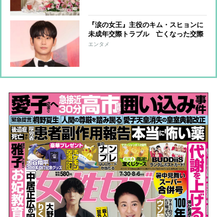
て
『涙の女王』主役のキム・スヒョンに
未成年交際トラブル 亡くなった交際
相手キム・セロンさんの遺族が告発、
エンタメ
CM契約解除にまで広がる事態に