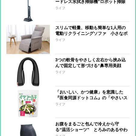
ードレス水拭き掃除機”ロボット掃除
機メーカーが開発 固形物も液体も同
ライフ
時に吸い上げながら床面水拭き、ケア
も掃除機まかせ
スリムで軽量、移動も簡単な1人用の
電動リクライニングソファ 小さなボ
ディーで大きなくつろぎを生み出し、
ライフ
5万円以内の価格を実現
3つの軟骨をやさしく左右から挟み込
んで固定して形づける“鼻専用美顔
器” ざらつきが気になる鼻まわりを
ライフ
引き締め、肌の輝きを引き出す
「おいしい、かつ健康」を意識した
『医食同源ドットコム』の「やさいス
ナックシリーズ」「きのスナックシリ
ライフ
ーズ」 素材そのものを真空フライ製
法で調理
お腹をまるごと包んで冷えから守
る“温活ショーツ” とろみのあるやわ
らかなモダール生地を採用、吸湿性・