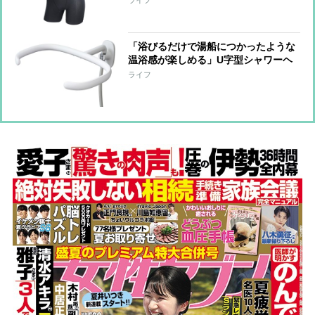
ライフ
放湿性に優れ、体の動きに合わせてフ
ィット
「浴びるだけで湯船につかったような
温浴感が楽しめる」U字型シャワーヘ
ッド 前後左右360度から噴射、使用
ライフ
湯量は節水シャワーと同等レベル