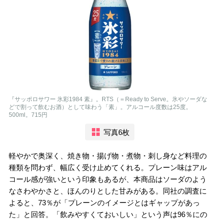
『サッポロサワー 氷彩1984 素』。RTS（＝Ready to Serve。氷やソーダな
どで割って飲むお酒）として味わう「素」。アルコール度数は25度。
500ml。715円
写真6枚
軽やかで奥深く、焼き物・揚げ物・煮物・刺し身など料理の
種類を問わず、幅広く受け止めてくれる。プレーン味はアル
コール感が強いという印象もあるが、本商品はソーダのよう
なさわやかさと、ほんのりとした甘みがある。同社の調査に
よると、73％が「プレーンのイメージとはギャップがあっ
た」と回答。「飲みやすくておいしい」という声は96％にの