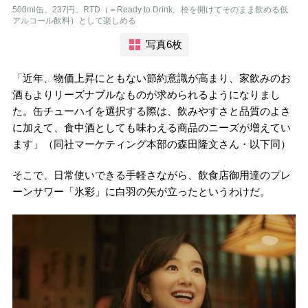
500ml缶。237円。RTD（＝Ready to Drink。栓を開けてそのまま飲める低
アルコール飲料）として楽しめる
写真6枚
「近年、物価上昇にともない節約意識が高まり、家飲みのお
酒もよりリーズナブルなものが求められるようになりまし
た。缶チューハイを選択する際は、飲みやすさと品質のよさ
に加えて、食中酒としても味わえる商品のニーズが増えてい
ます」（同社マーケティング本部の森田隆文さん・以下同）
そこで、日常使いできる手軽さながら、飲食店御用達のプレ
ーンサワー「氷彩」に白羽の矢が立ったというわけだ。