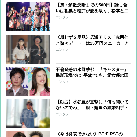
【嵐・解散決断までの500日】話し合
いは相葉と櫻井が舵を取り、松本と二
宮が衝突することも…ネックだった大
エンタメ
野は「5人の約束だから」と最後のラ
イブを了承
《思わず２度見》広瀬アリス「赤西仁
と熱々デート」は15万円スニーカーと
イカゲームな韓国ファッション
エンタメ
不倫疑惑の永野芽郁 『キャスター』
撮影現場では“平然”でも、元女優の田
中圭の妻が”今回は許せない”とアクシ
エンタメ
ョンを起こす可能性
【独占】水谷豊が直撃に「何も聞いて
ないのでね」 娘・趣里の結婚相手・
三山凌輝のスキャンダルに“許せな
エンタメ
い”と怒りか
《今は発表できない》BE:FIRSTの