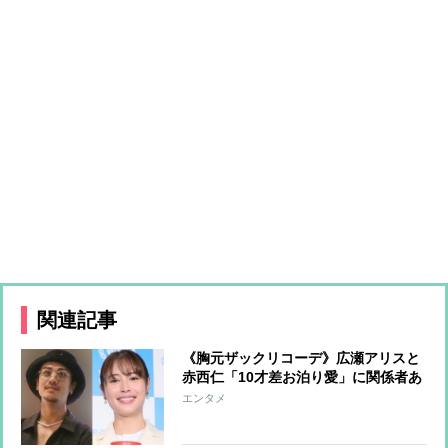
関連記事
《胸元ザックリコーデ》広瀬アリスと
赤西仁「10才差お泊り愛」に関係者あ
然「今は誰も止められない」
エンタメ