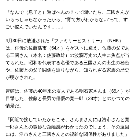
「なんで（息子と）遊ばへんの？って聞いたら、三國さんが
いらっしゃらなかったから、“育て方がわからない”って、す
ごい悩んでいたんです……」
4月30日に放送された『ファミリーヒストリー』（NHK）
は、俳優の佐藤浩市（64才）をゲストに迎え、佐藤の父であ
る三國さん（本名：佐藤政雄）の波瀾万丈の人生に焦点が当
てられた。昭和を代表する名優である三國さんの出生の秘密
や、佐藤との父子関係を辿りながら、知られざる家族の歴史
が明かされた。
冒頭は、佐藤の40年来の友人である明石家さんま（69才）が
目撃した、佐藤と長男で俳優の寛一郎（28才）とのかつての
情景だ。
「間近で接していたからこそ、さんまさんには浩市さんと寛
一郎さんとの微妙な距離感がわかったのでしょう。その遠因
には、浩市さんと三國さんとの複雑な関係性がありました」