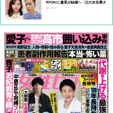
RYOKIと趣里が結婚へ〈父の水谷豊さ
んがかなり動揺している〉
エンタメ