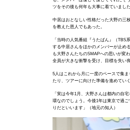
ツをその後も何年も大事に着ていまし
中居はおとなしい性格だった大野の三
を教えた恩人でもあった。
「当時の人気番組『うたばん』（TBS
する中居さんをほかのメンバーが止め
も大野さんたちのSMAPへの思いが変
全員が大きな衝撃を受け、目標を失い
5人はこれから月に一度のペースで集
たり、ツアーに向けた準備を進めてい
「実は今年1月、大野さんは都内の自
環なのでしょう。今後1年は東京で過
りだといいます」（地元の知人）