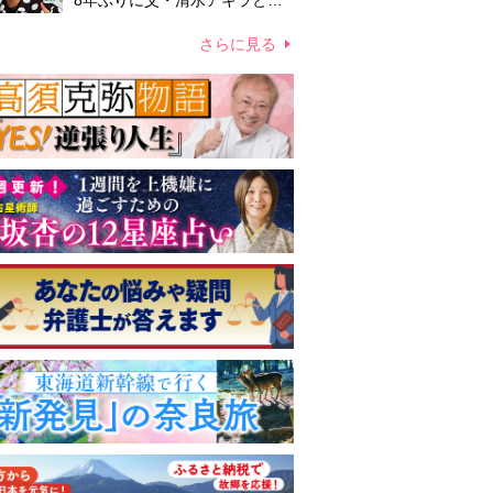
8年ぶりに父・清水アキラと共
演、本格的な活動再開に向かっ
ていたが…周囲が懸念していた
さらに見る
「不安定なところ」