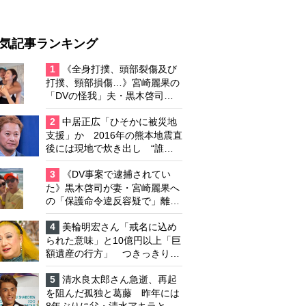
気記事ランキング
1
《全身打撲、頭部裂傷及び
打撲、頸部損傷…》宮崎麗果の
「DVの怪我」夫・黒木啓司の
逮捕で始まる「夫婦の闘争」
2
中居正広「ひそかに被災地
支援」か 2016年の熊本地震直
後には現地で炊き出し “誰に
も知られなくて良い”と、むし
ろ強まる福祉活動への思い
3
《DV事案で逮捕されてい
た》黒木啓司が妻・宮崎麗果へ
の「保護命令違反容疑で」離婚
協議は「第二ステージ」へ
4
美輪明宏さん「戒名に込め
られた意味」と10億円以上「巨
額遺産の行方」 つきっきりで
私生活をサポートしていた元俳
優が相続か
5
清水良太郎さん急逝、再起
を阻んだ孤独と葛藤 昨年には