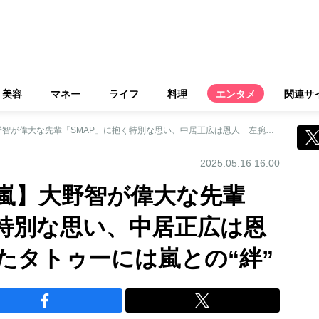
美容
マネー
ライフ
料理
エンタメ
関連サ
【活動終了発表の嵐】大野智が偉大な先輩「SMAP」に抱く特別な思い、中居正広は恩人 左腕に彫られたタトゥーには嵐との“絆”
2025.05.16 16:00
嵐】大野智が偉大な先輩
く特別な思い、中居正広は恩
たタトゥーには嵐との“絆”