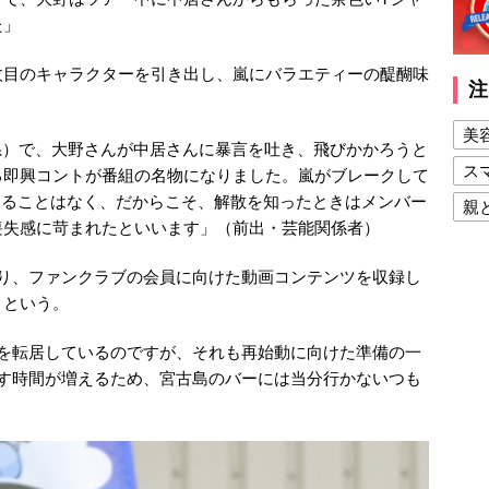
た」
枚目のキャラクターを引き出し、嵐にバラエティーの醍醐味
注
美
系）で、大野さんが中居さんに暴言を吐き、飛びかかろうと
ス
る即興コントが番組の名物になりました。嵐がブレークして
わることはなく、だからこそ、解散を知ったときはメンバー
親
喪失感に苛まれたといいます」（前出・芸能関係者）
健
まり、ファンクラブの会員に向けた動画コンテンツを収録し
美
くという。
夫
宅を転居しているのですが、それも再始動に向けた準備の一
ごす時間が増えるため、宮古島のバーには当分行かないつも