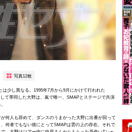
写真12枚
とは少し異なる。1995年7月から9月にかけて行われた
として帯同した大野は、嵐で唯一、SMAPとステージで共演
る。
アが何人も辞めて、ダンスのうまかった大野に出番が回って
、何者でもない彼にとってSMAPは雲の上の存在。それで
うで、大野はツアー中に中居さんからもらった茶色いTシャ