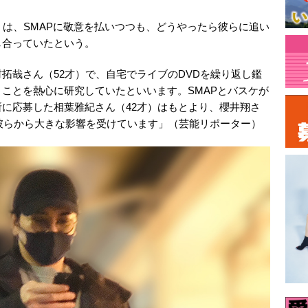
）は、SMAPに敬意を払いつつも、どうやったら彼らに追い
し合っていたという。
拓哉さん（52才）で、自宅でライブのDVDを繰り返し鑑
ことを熱心に研究していたといいます。SMAPとバスケが
に応募した相葉雅紀さん（42才）はもとより、櫻井翔さ
も彼らから大きな影響を受けています」（芸能リポーター）