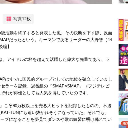
写真12枚
の後活動を終了すると発表した嵐。その決断を下す際、反面
MAPだったという。キーマンであるリーダーの大野智（44
後編】
Pは、アイドルの枠を超えて活躍した偉大な先輩であり、ラ
MAPはすでに国民的グループとしての地位を確立していまし
セラーを記録。冠番組の『SMAP×SMAP』（フジテレビ
れぞれが俳優としても人気を博していたのです。
I』こそ90万枚以上を売る大ヒットを記録したものの、不遇
KAT-TUNにも追い抜かれそうになっていた。それでも、
ループになることを夢見てダンスや歌の練習に明け暮れてい