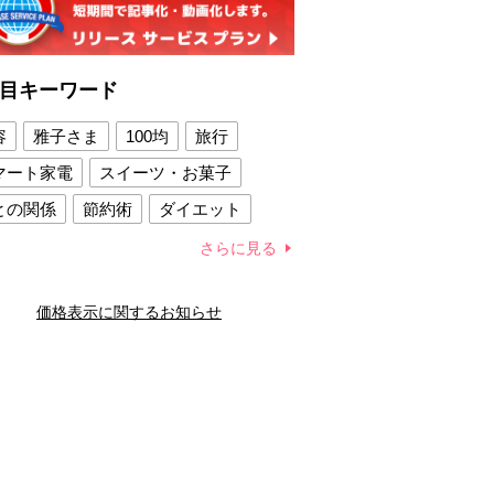
目キーワード
容
雅子さま
100均
旅行
マート家電
スイーツ・お菓子
との関係
節約術
ダイエット
康法
新製品
さらに見る
容賢者のダイエットグッズ
価格表示に関するお知らせ
との関係
新津春子
どか食い