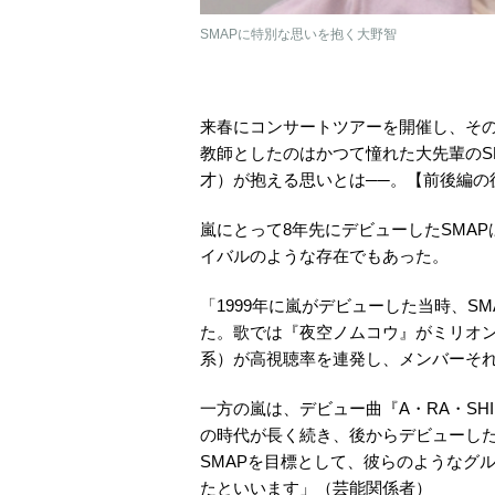
SMAPに特別な思いを抱く大野智
来春にコンサートツアーを開催し、そ
教師としたのはかつて憧れた大先輩のS
才）が抱える思いとは──。【前後編の
嵐にとって8年先にデビューしたSMA
イバルのような存在でもあった。
「1999年に嵐がデビューした当時、S
た。歌では『夜空ノムコウ』がミリオン
系）が高視聴率を連発し、メンバーそ
一方の嵐は、デビュー曲『A・RA・SH
の時代が長く続き、後からデビューした
SMAPを目標として、彼らのようなグ
たといいます」（芸能関係者）