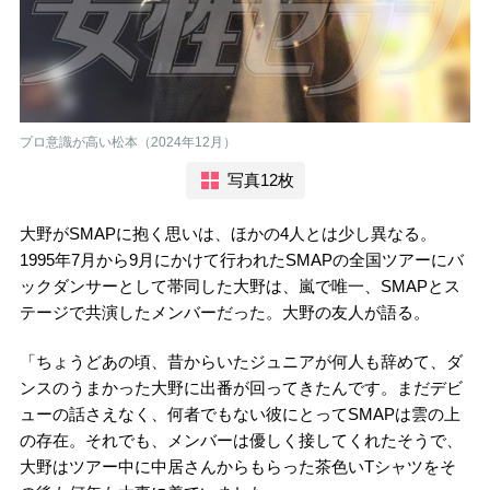
プロ意識が高い松本（2024年12月）
写真12枚
大野がSMAPに抱く思いは、ほかの4人とは少し異なる。
1995年7月から9月にかけて行われたSMAPの全国ツアーにバ
ックダンサーとして帯同した大野は、嵐で唯一、SMAPとス
テージで共演したメンバーだった。大野の友人が語る。
「ちょうどあの頃、昔からいたジュニアが何人も辞めて、ダ
ンスのうまかった大野に出番が回ってきたんです。まだデビ
ューの話さえなく、何者でもない彼にとってSMAPは雲の上
の存在。それでも、メンバーは優しく接してくれたそうで、
大野はツアー中に中居さんからもらった茶色いTシャツをそ