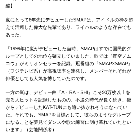
編】
嵐にとって8年先にデビューしたSMAPは、アイドルの枠を超
えて活躍した偉大な先輩であり、ライバルのような存在でも
あった。
「1999年に嵐がデビューした当時、SMAPはすでに国民的グ
ループとしての地位を確立していました。歌では『夜空ノム
コウ』がミリオンセラーを記録。冠番組の『SMAP×SMAP』
（フジテレビ系）が高視聴率を連発し、メンバーそれぞれが
俳優としても人気を博していたのです。
一方の嵐は、デビュー曲『A・RA・SHI』こそ90万枚以上を
売る大ヒットを記録したものの、不遇の時代が長く続き、後
からデビューしたKAT-TUNにも追い抜かれそうになってい
た。それでも、SMAPを目標として、彼らのようなグループ
になることを夢見てダンスや歌の練習に明け暮れていたとい
います」（芸能関係者）