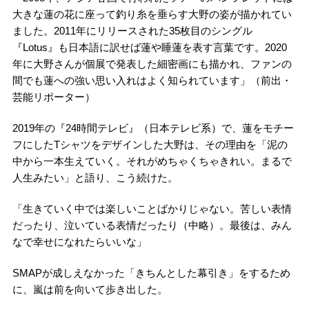
大きな蓮の花に座って釣り糸を垂らす大野の姿が描かれてい
ました。2011年にリリースされた35枚目のシングル
『Lotus』も日本語に訳せば蓮や睡蓮を表す言葉です。2020
年に大野さんが個展で発表した細密画にも描かれ、ファンの
間でも蓮への強い思い入れはよく知られています」（前出・
芸能リポーター）
2019年の『24時間テレビ』（日本テレビ系）で、蓮をモチー
フにしたTシャツをデザインした大野は、その理由を「泥の
中から一本生えていく。それがめちゃくちゃきれい。まるで
人生みたい」と語り、こう続けた。
「生きていく中では楽しいことばかりじゃない。苦しい表情
だったり、泣いている表情だったり（中略）。最後は、みん
なで幸せになれたらいいな」
SMAPが成しえなかった「きちんとした幕引き」をするため
に、嵐は前を向いて歩き出した。