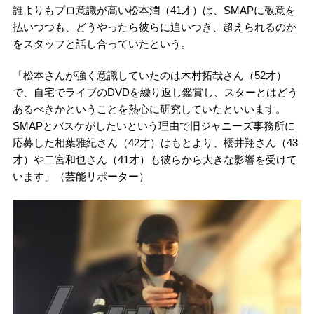
誰よりもプロ意識が高い松本潤（41才）は、SMAPに敬意を
払いつつも、どうやったら彼らに追いつき、超えられるのか
をスタッフと話し合っていたという。
「松本さんが強く意識していたのは木村拓哉さん（52才）
で、自宅でライブのDVDを繰り返し鑑賞し、スターとはどう
あるべきかということを熱心に研究していたといいます。
SMAPとバスケがしたいという理由で旧ジャニーズ事務所に
応募した相葉雅紀さん（42才）はもとより、櫻井翔さん（43
才）や二宮和也さん（41才）も彼らから大きな影響を受けて
います」（芸能リポーター）