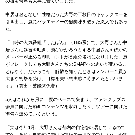
の後も何年も大事に着ていました」
中居はおとなしい性格だった大野の三枚目のキャラクターを
引き出し、嵐にバラエティーの醍醐味を教えた恩人でもあっ
た。
「当時の人気番組『うたばん』（TBS系）で、大野さんが中
居さんに暴言を吐き、飛びかかろうとする中居さんをほかの
メンバーが止める即興コントが番組の名物になりました。嵐
がブレークしても大野さんたちのSMAPへの思いが変わるこ
とはなく、だからこそ、解散を知ったときはメンバー全員が
大きな衝撃を受け、目標を失い喪失感に苛まれたといいま
す」（前出・芸能関係者）
5人はこれから月に一度のペースで集まり、ファンクラブの
会員に向けた動画コンテンツを収録したり、ツアーに向けた
準備を進めていくという。
「実は今年1月、大野さんは都内の自宅を転居しているので
すが、それも再始動に向けた準備の一環なのでしょう。今後