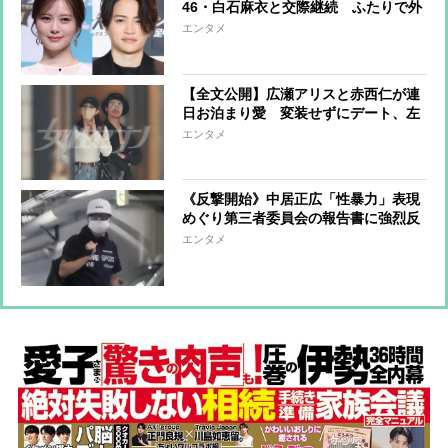
46・白石麻衣と交際継続 ふたりで外
出はせず、自宅で育む“おこもり愛”
エンタメ
【全文公開】広瀬アリスと赤西仁が連
日お泊まり愛 変装せずにデート、左
手薬指にはお揃いの指輪…出会って1
エンタメ
か月で急接近 アリスの結婚観にも変
化
《反撃開始》中居正広「性暴力」表現
めぐり第三者委員会の報告書に強烈反
論「守秘義務解除も提案した」
エンタメ