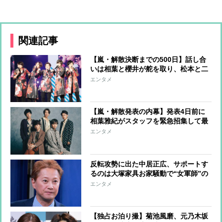
関連記事
【嵐・解散決断までの500日】話し合
いは相葉と櫻井が舵を取り、松本と二
宮が衝突することも…ネックだった大
エンタメ
野は「5人の約束だから」と最後のラ
イブを了承
【嵐・解散発表の内幕】発表4日前に
相葉雅紀がスタッフを緊急招集して最
終確認 ライブ開催は2024年初頭に計
エンタメ
画が始まっていた
反転攻勢に出た中居正広、サポートす
るのは大塚家具お家騒動で“女軍師”の
異名を取った女性弁護士 密室での出
エンタメ
来事を明らかにする可能性も
【独占お泊り撮】菊池風磨、元乃木坂