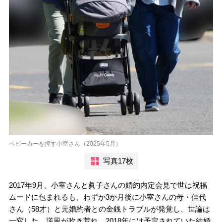
ベビーカーを押す小室さん（2025年5月）
写真17枚
2017年9月、小室さんと眞子さんの婚約内定会見で世は祝福
ムードに包まれるも、わずか3か月後に小室さんの母・佳代
さん（58才）と元婚約者との金銭トラブルが発覚し、世論は
一変した。逆風が吹き荒れ、2018年には予定されていた結婚