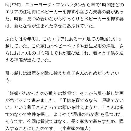
5月中旬、ニューヨーク・マンハッタンから車で1時間ほどの
エリアの住宅街にベビーカーを押す小室さん夫妻の姿があっ
た。時折、見つめ合いながらゆっくりとベビーカーを押す姿
は、新たな命が生まれた幸せにあふれていた。
ふたりは今年3月、このエリアにある一戸建ての新居に引っ
越していた。この家にはベビーベッドや新生児用の洋服、さ
らにおむつ用のゴミ箱までもが運び込まれ、着々と子供を迎
える準備が進んでいた。
引っ越しは出産を間近に控えた眞子さんのためだったとい
う。
「妊娠がわかったのが昨年の秋頃で、そこから引っ越し計画
が急ピッチで進みました。『子供を育てるなら一戸建てがい
い』という眞子さんたっての願いを叶えようと、圭さんは多
忙のなかで物件を探し、ようやく“理想のわが家”を見つけた
そうです。今回は賃貸ではなく、長く家族で暮らすため、購
入することにしたのです」（小室家の知人）