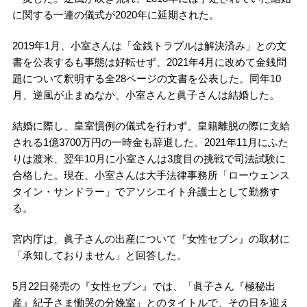
に関する一連の儀式が2020年に延期された。
2019年1月、小室さんは「金銭トラブルは解決済み」との文
書を公表するも事態は好転せず、2021年4月に改めて金銭問
題について釈明する全28ページの文書を公表した。同年10
月、逆風が止まぬなか、小室さんと眞子さんは結婚した。
結婚に際し、皇室慣例の儀式を行わず、皇籍離脱の際に支給
される1億3700万円の一時金も辞退した。2021年11月にふた
りは渡米、翌年10月に小室さんは3度目の挑戦で司法試験に
合格した。現在、小室さんは大手法律事務所「ローウェンス
タイン・サンドラー」でアソシエイト弁護士として勤務す
る。
宮内庁は、眞子さんの出産について『女性セブン』の取材に
「承知しておりません」と回答した。
5月22日発売の『女性セブン』では、「眞子さん『極秘出
産』紀子さま慟哭の分娩室」とのタイトルで、その日を迎え