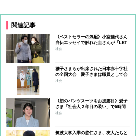
関連記事
《ベストセラーの気配》小室佳代さん
自伝エッセイで触れた圭さんが『LET
IT BE』を座右の銘にした秘話
社会
雅子さまらが出席された日本赤十字社
の全国大会 愛子さまは職員として会
場に
社会
《初のパンツスーツをお披露目》愛子
さま「社会人２年目の装い」で5時間
待ちの客に見せた「圧巻スマイル」
社会
筑波大学入学の悠仁さま、友人たちと