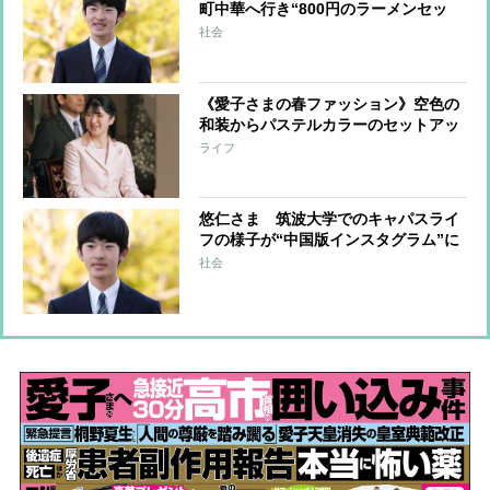
町中華へ行き“800円のラーメンセッ
ト”を注文 気さくなお姿に筑波大生
社会
は「悠仁さまの学生生活を守りたい」
と大半が協力ムード
《愛子さまの春ファッション》空色の
和装からパステルカラーのセットアッ
プまで”春爛漫”な装い
ライフ
悠仁さま 筑波大学でのキャパスライ
フの様子が“中国版インスタグラム”に
多数投稿される、バドミントンサーク
社会
ルで練習する動画も 中国人留学生が
投稿か