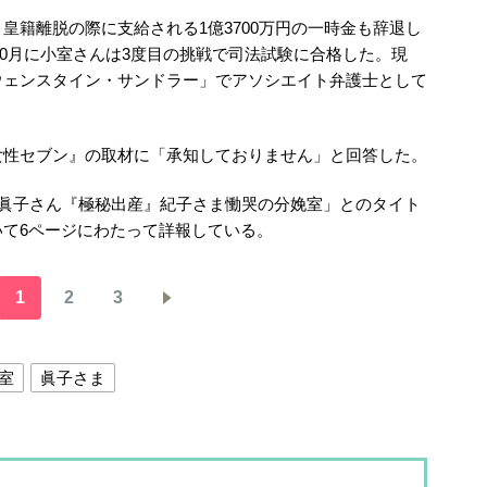
皇籍離脱の際に支給される1億3700万円の一時金も辞退し
年10月に小室さんは3度目の挑戦で司法試験に合格した。現
ウェンスタイン・サンドラー」でアソシエイト弁護士として
女性セブン』の取材に「承知しておりません」と回答した。
「眞子さん『極秘出産』紀子さま慟哭の分娩室」とのタイト
て6ページにわたって詳報している。
1
2
3
室
眞子さま