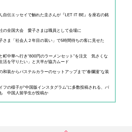
自伝エッセイで触れた圭さんが『LET IT BE』を座右の銘
社の全国大会 愛子さまは職員として会場に
子さま「社会人２年目の装い」で5時間待ちの客に見せた
町中華へ行き“800円のラーメンセット”を注文 気さくな
生活を守りたい」と大半が協力ムード
の和装からパステルカラーのセットアップまで”春爛漫”な装
イフの様子が“中国版インスタグラム”に多数投稿される、バ
も 中国人留学生が投稿か