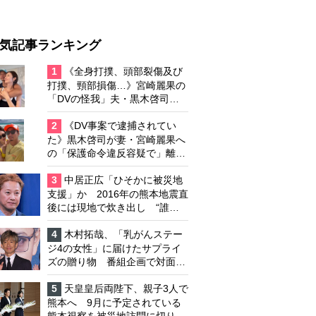
気記事ランキング
1
《全身打撲、頭部裂傷及び
打撲、頸部損傷…》宮崎麗果の
「DVの怪我」夫・黒木啓司の
逮捕で始まる「夫婦の闘争」
2
《DV事案で逮捕されてい
た》黒木啓司が妻・宮崎麗果へ
の「保護命令違反容疑で」離婚
協議は「第二ステージ」へ
3
中居正広「ひそかに被災地
支援」か 2016年の熊本地震直
後には現地で炊き出し “誰に
も知られなくて良い”と、むし
ろ強まる福祉活動への思い
4
木村拓哉、「乳がんステー
ジ4の女性」に届けたサプライ
ズの贈り物 番組企画で対面し
たファンが、夢と希望を与える
心遣いに「うれしくて号泣しま
5
天皇皇后両陛下、親子3人で
した」
熊本へ 9月に予定されている