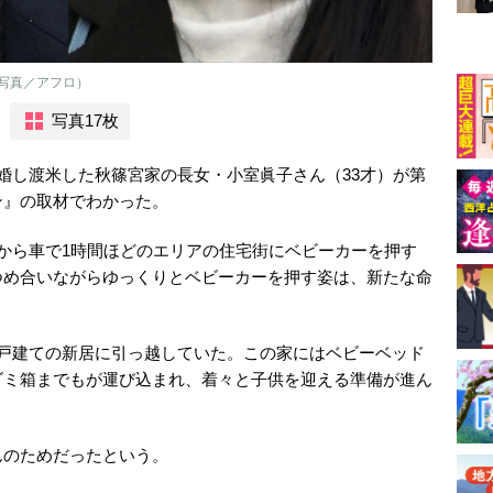
写真／アフロ）
写真17枚
と結婚し渡米した秋篠宮家の長女・小室眞子さん（33才）が第
ン』の取材でわかった。
から車で1時間ほどのエリアの住宅街にベビーカーを押す
つめ合いながらゆっくりとベビーカーを押す姿は、新たな命
一戸建ての新居に引っ越していた。この家にはベビーベッド
ゴミ箱までもが運び込まれ、着々と子供を迎える準備が進ん
んのためだったという。