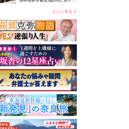
熊本視察を被災地訪問に切り替
えての実施が現実的か 上皇ご
夫妻から受け継ぐ“国民への寄
さらに見る
り添い方”