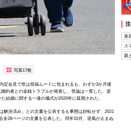
注
美
ス
親
健
写真17枚
美
婚約内定会見で世は祝福ムードに包まれるも、わずか3か月後
夫
元婚約者との金銭トラブルが発覚し、世論は一変した。逆
いた結婚に関する一連の儀式が2020年に延期された。
ルは解決済み」との文書を公表するも事態は好転せず、2021
る全28ページの文書を公表した。同年10月、逆風が止まぬ
。