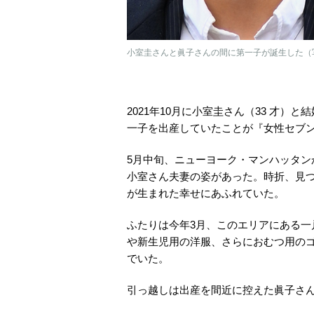
小室圭さんと眞子さんの間に第一子が誕生した（
2021年10月に小室圭さん（33 才）
一子を出産していたことが『女性セブ
5月中旬、ニューヨーク・マンハッタン
小室さん夫妻の姿があった。時折、見
が生まれた幸せにあふれていた。
ふたりは今年3月、このエリアにある
や新生児用の洋服、さらにおむつ用の
でいた。
引っ越しは出産を間近に控えた眞子さ