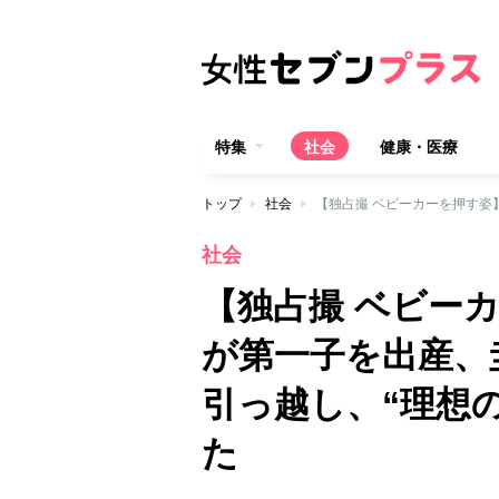
特集
社会
健康・医療
トップ
社会
社会
【独占撮 ベビー
が第一子を出産、
引っ越し、“理想
た