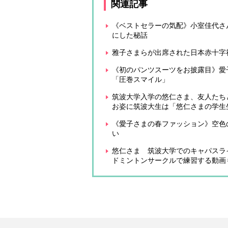
関連記事
《ベストセラーの気配》小室佳代さん
にした秘話
雅子さまらが出席された日本赤十字
《初のパンツスーツをお披露目》愛
「圧巻スマイル」
筑波大学入学の悠仁さま、友人たちと
お姿に筑波大生は「悠仁さまの学生
《愛子さまの春ファッション》空色
い
悠仁さま 筑波大学でのキャパスラ
ドミントンサークルで練習する動画