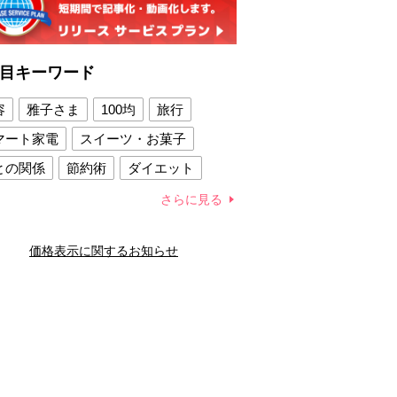
目キーワード
容
雅子さま
100均
旅行
マート家電
スイーツ・お菓子
との関係
節約術
ダイエット
康法
新製品
さらに見る
容賢者のダイエットグッズ
価格表示に関するお知らせ
との関係
新津春子
どか食い