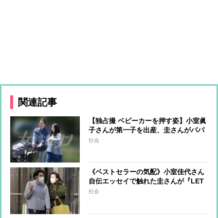
関連記事
【独占撮 ベビーカーを押す姿】小室眞
子さんが第一子を出産、圭さんがパパ
に！ 新居に引っ越し、“理想の家”で
社会
出産準備を進めていた
《ベストセラーの気配》小室佳代さん
自伝エッセイで触れた圭さんが『LET
IT BE』を座右の銘にした秘話
社会