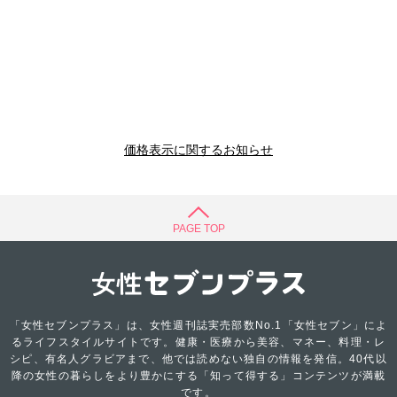
価格表示に関するお知らせ
PAGE TOP
「女性セブンプラス」は、女性週刊誌実売部数No.1「女性セブン」によ
るライフスタイルサイトです。健康・医療から美容、マネー、料理・レ
シピ、有名人グラビアまで、他では読めない独自の情報を発信。40代以
降の女性の暮らしをより豊かにする「知って得する」コンテンツが満載
です。