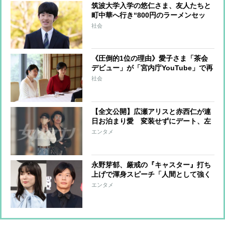
筑波大学入学の悠仁さま、友人たちと
町中華へ行き“800円のラーメンセッ
ト”を注文 気さくなお姿に筑波大生
社会
は「悠仁さまの学生生活を守りたい」
と大半が協力ムード
《圧倒的1位の理由》愛子さま「茶会
デビュー」が「宮内庁YouTube」で再
生回数トップ「佳子さまとのコラボ」
社会
も要因の一つ
【全文公開】広瀬アリスと赤西仁が連
日お泊まり愛 変装せずにデート、左
手薬指にはお揃いの指輪…出会って1
エンタメ
か月で急接近 アリスの結婚観にも変
化
永野芽郁、厳戒の『キャスター』打ち
上げで渾身スピーチ「人間として強く
なる期間だった」参加者は呆れたり感
エンタメ
心したり