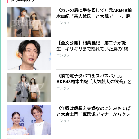
《カレの肩に手を回して》元AKB48柏
木由紀「芸人彼氏」と大胆デート、腕
に光るは「300万円以上」の世界三大
エンタメ
時計か
【全文公開】相葉雅紀、第二子が誕
生 ギリギリまで揺れていた嵐の“終
わり” メンバーの心のなかに芽生え
エンタメ
ているという「ソロでは歌わない」の
決意
《隣で電子タバコをスパスパ》元
AKB48柏木由紀「人気芸人の彼氏」と
居酒屋デート「会計はゆきりんがして
エンタメ
いました」
《年収は億超え夫婦なのに》みちょぱ
と大倉士門「庶民派ディナーからクレ
ーンゲーム」堅実すぎるデート現場
エンタメ