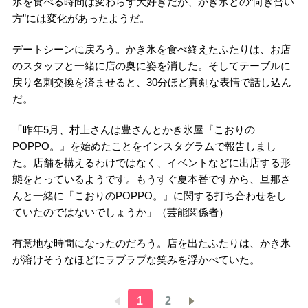
氷を食べる時間は変わらず大好きだが、かき氷との“向き合い
方”には変化があったようだ。
デートシーンに戻ろう。かき氷を食べ終えたふたりは、お店
のスタッフと一緒に店の奥に姿を消した。そしてテーブルに
戻り名刺交換を済ませると、30分ほど真剣な表情で話し込ん
だ。
「昨年5月、村上さんは豊さんとかき氷屋『こおりの
POPPO。』を始めたことをインスタグラムで報告しまし
た。店舗を構えるわけではなく、イベントなどに出店する形
態をとっているようです。もうすぐ夏本番ですから、旦那さ
んと一緒に『こおりのPOPPO。』に関する打ち合わせをし
ていたのではないでしょうか」（芸能関係者）
有意地な時間になったのだろう。店を出たふたりは、かき氷
が溶けそうなほどにラブラブな笑みを浮かべていた。
1
2