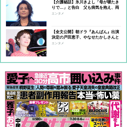
【介護秘話】氷川きよし「母が寝たき
りで…」と告白 父も病気を抱え、両
親の介護と仕事の両立のなか、ファン
エンタメ
クラブ会員数激減で身をすり減らす
日々
【全文公開】朝ドラ『あんぱん』出演
決定の戸田恵子、やなせたかしさんと
の25年にわたる深い絆 訃報の喪失感
エンタメ
に苛まれる戸田を奮い立たせた“約束”