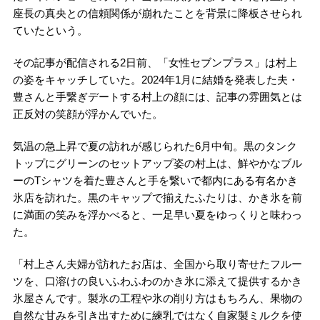
座長の真央との信頼関係が崩れたことを背景に降板させられ
ていたという。
その記事が配信される2日前、「女性セブンプラス」は村上
の姿をキャッチしていた。2024年1月に結婚を発表した夫・
豊さんと手繋ぎデートする村上の顔には、記事の雰囲気とは
正反対の笑顔が浮かんでいた。
気温の急上昇で夏の訪れが感じられた6月中旬。黒のタンク
トップにグリーンのセットアップ姿の村上は、鮮やかなブル
ーのTシャツを着た豊さんと手を繋いで都内にある有名かき
氷店を訪れた。黒のキャップで揃えたふたりは、かき氷を前
に満面の笑みを浮かべると、一足早い夏をゆっくりと味わっ
た。
「村上さん夫婦が訪れたお店は、全国から取り寄せたフルー
ツを、口溶けの良いふわふわのかき氷に添えて提供するかき
氷屋さんです。製氷の工程や氷の削り方はもちろん、果物の
自然な甘みを引き出すために練乳ではなく自家製ミルクを使