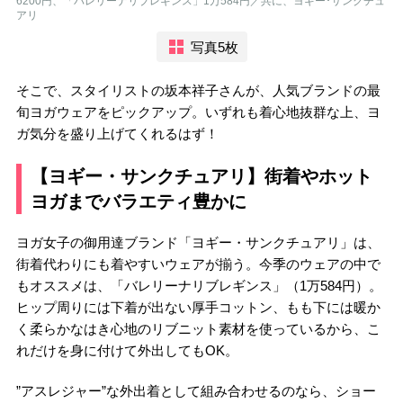
6200円、「バレリーナリブレギンス」1万584円／共に、ヨギー･サンクチュ
アリ
写真5枚
そこで、スタイリストの坂本祥子さんが、人気ブランドの最
旬ヨガウェアをピックアップ。いずれも着心地抜群な上、ヨ
ガ気分を盛り上げてくれるはず！
【ヨギー・サンクチュアリ】街着やホット
ヨガまでバラエティ豊かに
ヨガ女子の御用達ブランド「ヨギー・サンクチュアリ」は、
街着代わりにも着やすいウェアが揃う。今季のウェアの中で
もオススメは、「バレリーナリブレギンス」（1万584円）。
ヒップ周りには下着が出ない厚手コットン、もも下には暖か
く柔らかなはき心地のリブニット素材を使っているから、こ
れだけを身に付けて外出してもOK。
”アスレジャー”な外出着として組み合わせるのなら、ショー