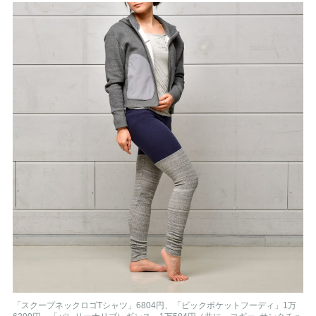
「スクープネックロゴTシャツ」6804円、「ビックポケットフーディ」1万