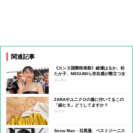
関連記事
《カンヌ国際映画祭》綾瀬はるか、松
たか子、MEGUMIら存在感が際立つ女
優たちのファッションをチェック
エンタメ
ZARAやユニクロの服に付いてるこの
「細ヒモ」どうしてますか？
ライフ
Snow Man・目黒蓮、ベストジーニス