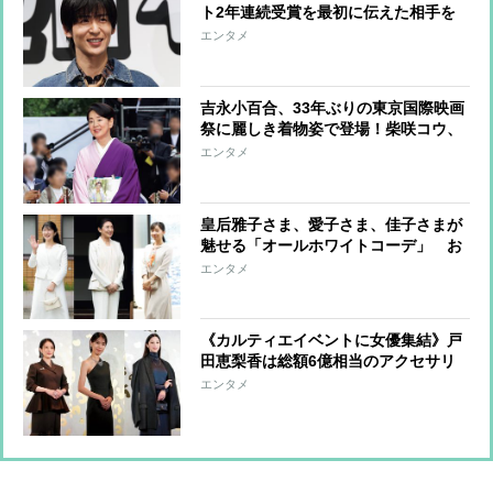
ト2年連続受賞を最初に伝えた相手を
告白「喜んでくれていました」
エンタメ
吉永小百合、33年ぶりの東京国際映画
祭に麗しき着物姿で登場！柴咲コウ、
満島ひかり、川口春奈らはハートポー
エンタメ
ズで魅了
皇后雅子さま、愛子さま、佳子さまが
魅せる「オールホワイトコーデ」 お
しゃれに着こなすコツに注目
エンタメ
《カルティエイベントに女優集結》戸
田恵梨香は総額6億相当のアクセサリ
ーも！中条あやみ、高畑充希、山口智
エンタメ
子ら8名の豪華絢爛ファッションコー
デを紹介