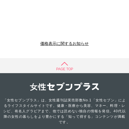
価格表示に関するお知らせ
PAGE TOP
「女性セブンプラス」は、女性週刊誌実売部数No.1「女性セブン」によ
るライフスタイルサイトです。健康・医療から美容、マネー、料理・レ
シピ、有名人グラビアまで、他では読めない独自の情報を発信。40代以
降の女性の暮らしをより豊かにする「知って得する」コンテンツが満載
です。