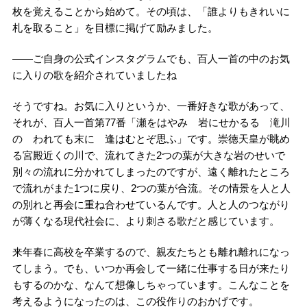
枚を覚えることから始めて。その頃は、「誰よりもきれいに
札を取ること」を目標に掲げて励みました。
――ご自身の公式インスタグラムでも、百人一首の中のお気
に入りの歌を紹介されていましたね
そうですね。お気に入りというか、一番好きな歌があって、
それが、百人一首第77番「瀬をはやみ 岩にせかるる 滝川
の われても末に 逢はむとぞ思ふ」です。崇徳天皇が眺め
る宮殿近くの川で、流れてきた2つの葉が大きな岩のせいで
別々の流れに分かれてしまったのですが、遠く離れたところ
で流れがまた1つに戻り、2つの葉が合流。その情景を人と人
の別れと再会に重ね合わせているんです。人と人のつながり
が薄くなる現代社会に、より刺さる歌だと感じています。
来年春に高校を卒業するので、親友たちとも離れ離れになっ
てしまう。でも、いつか再会して一緒に仕事する日が来たり
もするのかな、なんて想像しちゃっています。こんなことを
考えるようになったのは、この役作りのおかげです。