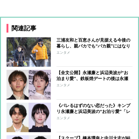
関連記事
三浦友和と百恵さんが見据える今後の
暮らし、親バカでも“バカ親”にはなり
たくない…息子たちに迷惑をかけず、
エンタメ
ふたりきりの最期を送るのにふさわし
い終の棲家探し
【全文公開】永瀬廉と浜辺美波が“お
泊まり愛”、鉄板焼デートの後は永瀬
のマンションへ 互いに束縛を嫌う絶
エンタメ
妙な距離感、浜辺の相談相手は親友・
橋本環奈
《バレるはずのない恋だった》キンプ
リ永瀬廉と浜辺美波の“お泊り愛”「レ
ストラン丸ごと貸し切り」超厳戒ディ
エンタメ
ナー【一部始終】
【スクープ】橋本環奈と中川大志が結