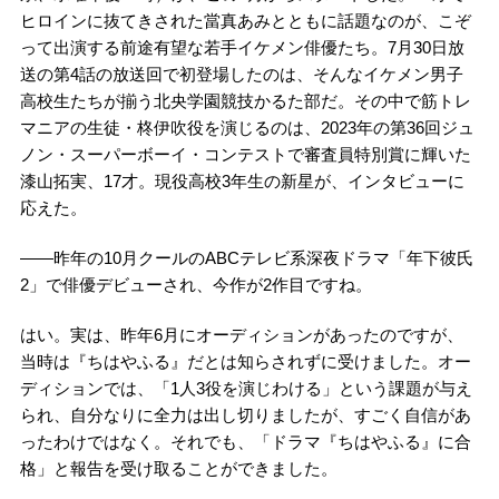
ヒロインに抜てきされた當真あみとともに話題なのが、こぞ
って出演する前途有望な若手イケメン俳優たち。7月30日放
送の第4話の放送回で初登場したのは、そんなイケメン男子
高校生たちが揃う北央学園競技かるた部だ。その中で筋トレ
マニアの生徒・柊伊吹役を演じるのは、2023年の第36回ジュ
ノン・スーパーボーイ・コンテストで審査員特別賞に輝いた
漆山拓実、17才。現役高校3年生の新星が、インタビューに
応えた。
――昨年の10月クールのABCテレビ系深夜ドラマ「年下彼氏
2」で俳優デビューされ、今作が2作目ですね。
はい。実は、昨年6月にオーディションがあったのですが、
当時は『ちはやふる』だとは知らされずに受けました。オー
ディションでは、「1人3役を演じわける」という課題が与え
られ、自分なりに全力は出し切りましたが、すごく自信があ
ったわけではなく。それでも、「ドラマ『ちはやふる』に合
格」と報告を受け取ることができました。