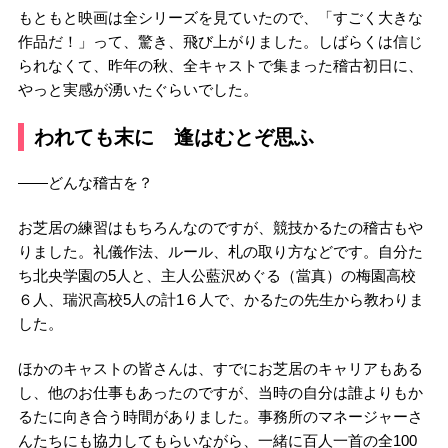
もともと映画は全シリーズを見ていたので、「すごく大きな
作品だ！」って、驚き、飛び上がりました。しばらくは信じ
られなくて、昨年の秋、全キャストで集まった稽古初日に、
やっと実感が湧いたぐらいでした。
われても末に 逢はむとぞ思ふ
――どんな稽古を？
お芝居の練習はもちろんなのですが、競技かるたの稽古もや
りました。礼儀作法、ルール、札の取り方などです。自分た
ち北央学園の5人と、主人公藍沢めぐる（當真）の梅園高校
６人、瑞沢高校5人の計1６人で、かるたの先生から教わりま
した。
ほかのキャストの皆さんは、すでにお芝居のキャリアもある
し、他のお仕事もあったのですが、当時の自分は誰よりもか
るたに向き合う時間がありました。事務所のマネージャーさ
んたちにも協力してもらいながら、一緒に百人一首の全100