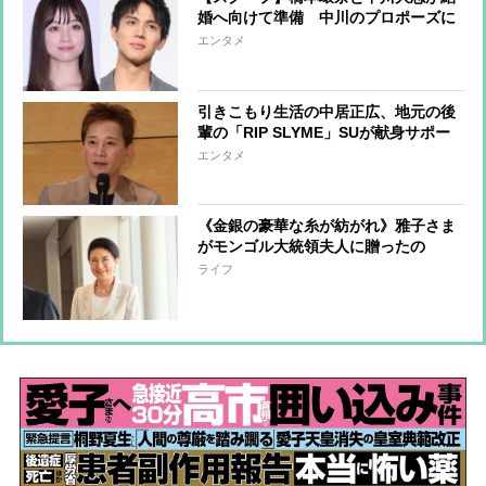
婚へ向けて準備 中川のプロポーズに
橋本は涙の受諾、互いの家族にはすで
エンタメ
に挨拶済みか
引きこもり生活の中居正広、地元の後
輩の「RIP SLYME」SUが献身サポー
ト かつての盟友のフジ局員はニュー
エンタメ
ヨークの子会社に出向予定
《金銀の豪華な糸が紡がれ》雅子さま
がモンゴル大統領夫人に贈ったの
は“美智子さまから受け継いだ”伝統の
ライフ
ハンドバッグ