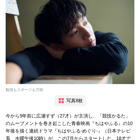
勉強もスポーツも万能
写真8枚
今から9年前に広瀬すず（27才）が主演し、「競技かるた」
のムーブメントを巻き起こした青春映画『ちはやふる』の10
年後を描く連続ドラマ『ちはやふる-めぐり-』（日本テレビ
系、水曜午後10時）が、この7月からスタートした。18才で