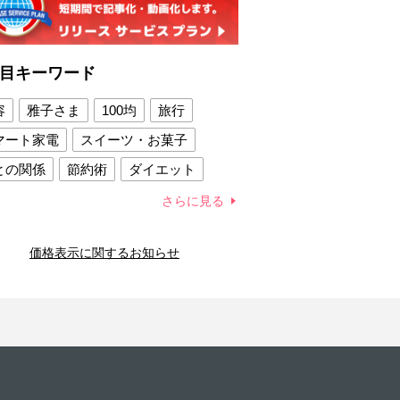
目キーワード
容
雅子さま
100均
旅行
マート家電
スイーツ・お菓子
との関係
節約術
ダイエット
康法
新製品
さらに見る
容賢者のダイエットグッズ
価格表示に関するお知らせ
との関係
新津春子
どか食い