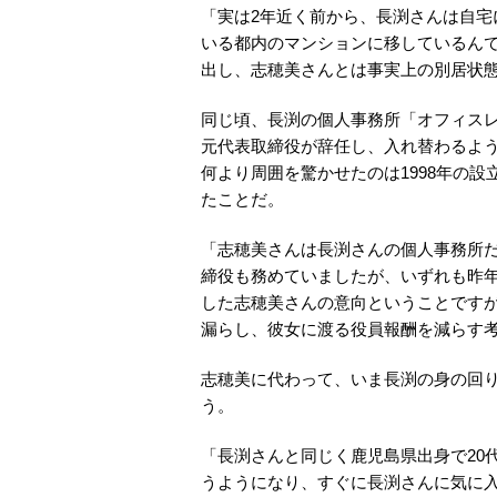
「実は2年近く前から、長渕さんは自
いる都内のマンションに移しているん
出し、志穂美さんとは事実上の別居状
同じ頃、長渕の個人事務所「オフィスレ
元代表取締役が辞任し、入れ替わるよ
何より周囲を驚かせたのは1998年の
たことだ。
「志穂美さんは長渕さんの個人事務所
締役も務めていましたが、いずれも昨
した志穂美さんの意向ということです
漏らし、彼女に渡る役員報酬を減らす
志穂美に代わって、いま長渕の身の回
う。
「長渕さんと同じく鹿児島県出身で20
うようになり、すぐに長渕さんに気に