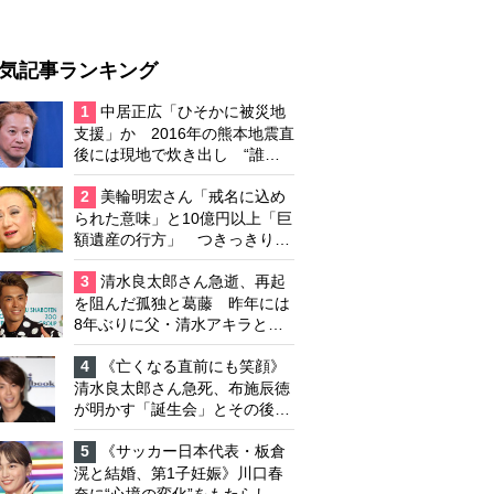
気記事ランキング
1
中居正広「ひそかに被災地
支援」か 2016年の熊本地震直
後には現地で炊き出し “誰に
も知られなくて良い”と、むし
ろ強まる福祉活動への思い
2
美輪明宏さん「戒名に込め
られた意味」と10億円以上「巨
額遺産の行方」 つきっきりで
私生活をサポートしていた元俳
優が相続か
3
清水良太郎さん急逝、再起
を阻んだ孤独と葛藤 昨年には
8年ぶりに父・清水アキラと共
演、本格的な活動再開に向かっ
ていたが…周囲が懸念していた
4
《亡くなる直前にも笑顔》
「不安定なところ」
清水良太郎さん急死、布施辰徳
が明かす「誕生会」とその後の
メッセージ
5
《サッカー日本代表・板倉
滉と結婚、第1子妊娠》川口春