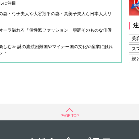
ルに注目
の妻・弓子夫人や大谷翔平の妻・真美子夫人ら日本人大リ
注
オーラ溢れる「個性派ファッション」順調そのものな俳優
美
楽しむ≫ 謎の渡航困難国やマイナー国の文化や産業に触れ
ス
ット
親
健
美
夫
PAGE TOP