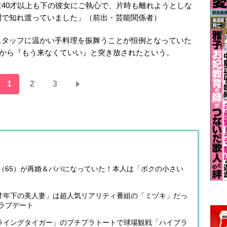
40才以上も下の彼女にご執心で、片時も離れようとしな
間で知れ渡っていました」（前出・芸能関係者）
スタッフに温かい手料理を振舞うことが恒例となっていた
渕から『もう来なくていい』と突き放されたという。
1
2
3
（65）が再婚＆パパになっていた！本人は「ボクの小さい
5才年下の美人妻」は超人気リアリティ番組の「ミヅキ」だっ
ラブデート
フライングタイガー」のプチプラトートで球場観戦「ハイブラ