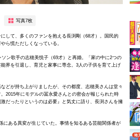
写真7枚
にして、多くのファンを抱える長渕剛（68才）。国民的
何やら慌ただしくなっている。
ンソン歌手の志穂美悦子（69才）と再婚。「家の中に2つの
芸能界を引退し、育児と家事に専念。3人の子供を育て上げ
惑などが持ち上がりましたが、その都度、志穂美さんは堂々
。2015年にモデルの冨永愛さんとの密会が報じられた時
刺激だったりというのは必要』と気丈に語り、長渕さんを擁
関係にある異変が生じていた。事情を知るある芸能関係者が