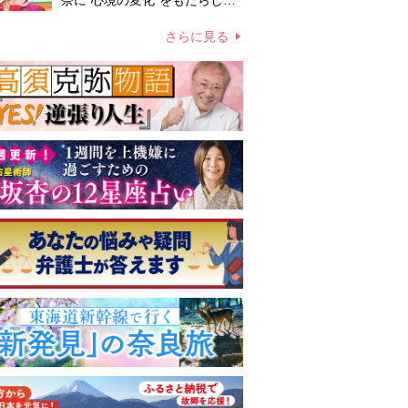
奈に“心境の変化”をもたらした
主演映画『ママせか』 身を削
って「がんに蝕まれる母」を演
さらに見る
じた壮絶な撮影現場