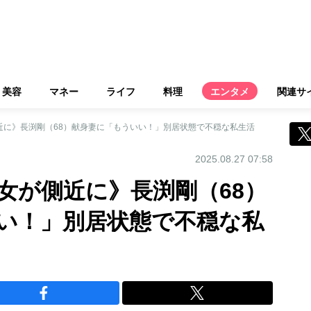
美容
マネー
ライフ
料理
エンタメ
関連サ
近に》長渕剛（68）献身妻に「もういい！」別居状態で不穏な私生活
2025.08.27 07:58
女が側近に》長渕剛（68）
い！」別居状態で不穏な私