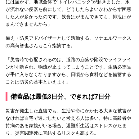
には届かず、地域全体で“トイレパニック”が起きました。水
が流れない便器を前にして、どうしたらよいかわからず困惑
した人が多かったのです。飲食はがまんできても、排泄はが
まんできませんから」
備え・防災アドバイザーとして活動する、ソナエルワークス
の高荷智也さんもこう指摘する。
「災害時で心配されるのは、道路の崩落や陥没でライフライ
ンが寸断され、物流が止まってしまうことです。生活必需品
が手に入らなくなりますから、日頃から食料などを備蓄する
ことは防災の基本といえます」
備蓄品は最低3日分、できれば7日分
災害が発生した直後でも、生活や命にかかわる大きな被害が
なければ自宅で過ごしたいと考える人は多い。特に高齢者や
持病のある家族がいる場合、避難所生活はストレスがたま
り、災害関連死に直結するリスクも高まる。