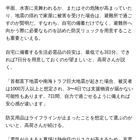
半面、水害に見舞われるか、またはその危険が高まっていた
り、地震の揺れで家屋に被害を受けた場合は、避難所で過ご
すのが賢明だ。すなわち、自宅の備蓄だけでなく、避難所へ
向かう際に必要なものを詰めた防災リュックを用意すること
も重要といえる。
自宅に備蓄する生活必需品の目安は、最低でも3日分。でき
れば7日分を用意しておくのが望ましいと、高荷さんが説
く。
「首都直下地震や南海トラフ巨大地震が起きた場合、被災者
は1000万人以上と想定され、3〜4日では支援物資が届かない
可能性もあります。7日間、自力で過ごせるように備えれば
安心感が違います」
防災用品はライフラインが止まったことを想定して選ぶのが
いいと、高荷さんが続ける。
「電気が止まると夏場は熱中症のリスクが高まるため、充電