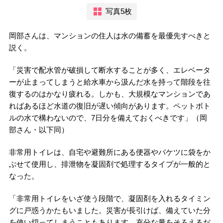
写真5枚
岡部さんは、マンションの住人は水の備蓄を最優先すべきと
説く。
「災害で配水管が破損して断水することが多く、エレベータ
ーが止まってしまうと給水車から汲んだ水を持って階段を往
復するのはかなり疲れる。しかも、大規模なマンションであ
ればあるほど水道の復旧が遅い傾向があります。ペットボト
ルの水で構わないので、7日分を備えておくべきです」（岡
部さん・以下同）
非常用トイレは、自宅や避難所にある便器やバケツに袋をか
ぶせて使用し、排泄物を凝固剤で処理するタイプが一般的と
なった。
「非常用トイレをいざ使う段階で、凝固剤を入れるタイミン
グに戸惑うかたもいました。災害が長引けば、備えていた分
を使い切ってしまうこともあります。充分な量をそろえるだ