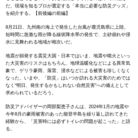
だ。現場を知るプロが選定する「本当に必要な防災グッズ」
を紹介する。【前後編の前編】
8月21日、九州南の海上で発生した台風が鹿児島県に上陸。
短時間に急激な雨が降る線状降水帯の発生で、土砂崩れや浸
水に見舞われる地域が相次いだ。
地震が頻発する震災大国・日本ではいま、地震や噴火といっ
た大災害のリスクはもちろん、地球温暖化などによる異常気
象で、ゲリラ豪雨、落雷、浸水などによる被害も珍しくなく
なった。いまや、「防災」はいつか訪れる大災害のためでは
なく“明日、発生するかもしれない自然災害”への備えとして
求められているだろう。
防災アドバイザーの岡部梨恵子さんは、2024年1月の地震や
今年8月の豪雨被害のあった能登半島を繰り返し訪れてきた
経験から、「災害時には必ずトイレの問題が起こった」と語
る。