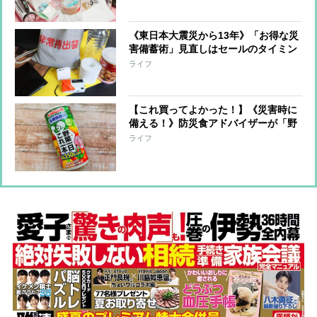
利アイディアなども
《東日本大震災から13年》「お得な災
害備蓄術」見直しはセールのタイミン
グをルーティーンに！節約アドバイザ
ライフ
ーが提案
【これ買ってよかった！】《災害時に
備える！》防災食アドバイザーが「野
菜ジュース缶」を今すぐ常備すべしと
ライフ
すすめる理由