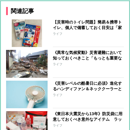
関連記事
【災害時のトイレ問題】簡易＆携帯ト
イレ、個人で備蓄しておく目安は「家
族の人数×35個」
ライフ
《異常な気候変動》災害避難において
知っておくべきこと「もっとも重要な
のは日頃の備え」「危険を感じたら早
ライフ
めに避難」「長靴よりスニーカー」
《災害レベルの酷暑日に必須》進化す
るハンディファン＆ネッククーラーと
使う際の注意点「気温が体温より低い
ライフ
ときまで」
《東日本大震災から13年》防災袋に用
意しておくべき意外なアイテム ラッ
プ、ペットシーツ…災害時に役立つ便
ライフ