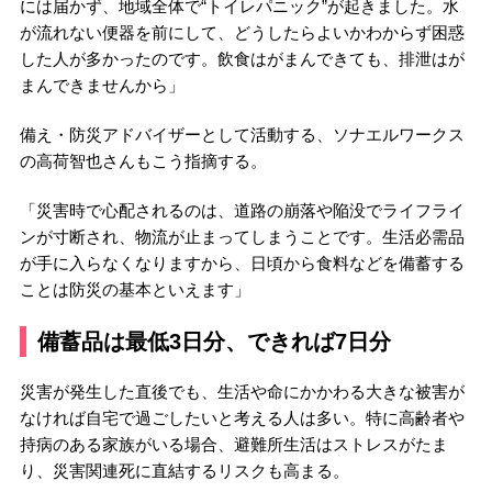
には届かず、地域全体で“トイレパニック”が起きました。水
が流れない便器を前にして、どうしたらよいかわからず困惑
した人が多かったのです。飲食はがまんできても、排泄はが
まんできませんから」
備え・防災アドバイザーとして活動する、ソナエルワークス
の高荷智也さんもこう指摘する。
「災害時で心配されるのは、道路の崩落や陥没でライフライ
ンが寸断され、物流が止まってしまうことです。生活必需品
が手に入らなくなりますから、日頃から食料などを備蓄する
ことは防災の基本といえます」
備蓄品は最低3日分、できれば7日分
災害が発生した直後でも、生活や命にかかわる大きな被害が
なければ自宅で過ごしたいと考える人は多い。特に高齢者や
持病のある家族がいる場合、避難所生活はストレスがたま
り、災害関連死に直結するリスクも高まる。