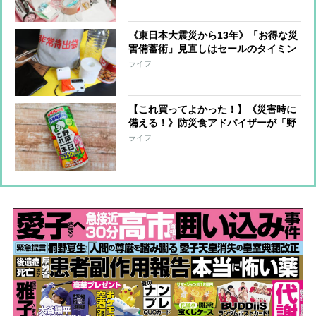
利アイディアなども
《東日本大震災から13年》「お得な災
害備蓄術」見直しはセールのタイミン
グをルーティーンに！節約アドバイザ
ライフ
ーが提案
【これ買ってよかった！】《災害時に
備える！》防災食アドバイザーが「野
菜ジュース缶」を今すぐ常備すべしと
ライフ
すすめる理由