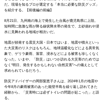
だ。現場を知るプロが選定する「本当に必要な防災グッズ」
を紹介する。【前後編の前編】
8月21日、九州南の海上で発生した台風が鹿児島県に上陸。
短時間に急激な雨が降る線状降水帯の発生で、土砂崩れや浸
水に見舞われる地域が相次いだ。
地震が頻発する震災大国・日本ではいま、地震や噴火といっ
た大災害のリスクはもちろん、地球温暖化などによる異常気
象で、ゲリラ豪雨、落雷、浸水などによる被害も珍しくなく
なった。いまや、「防災」はいつか訪れる大災害のためでは
なく“明日、発生するかもしれない自然災害”への備えとして
求められているだろう。
防災アドバイザーの岡部梨恵子さんは、2024年1月の地震や
今年8月の豪雨被害のあった能登半島を繰り返し訪れてきた
経験から、「災害時には必ずトイレの問題が起こった」と語
る。