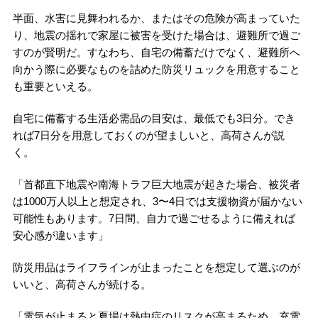
半面、水害に見舞われるか、またはその危険が高まっていた
り、地震の揺れで家屋に被害を受けた場合は、避難所で過ご
すのが賢明だ。すなわち、自宅の備蓄だけでなく、避難所へ
向かう際に必要なものを詰めた防災リュックを用意すること
も重要といえる。
自宅に備蓄する生活必需品の目安は、最低でも3日分。でき
れば7日分を用意しておくのが望ましいと、高荷さんが説
く。
「首都直下地震や南海トラフ巨大地震が起きた場合、被災者
は1000万人以上と想定され、3〜4日では支援物資が届かない
可能性もあります。7日間、自力で過ごせるように備えれば
安心感が違います」
防災用品はライフラインが止まったことを想定して選ぶのが
いいと、高荷さんが続ける。
「電気が止まると夏場は熱中症のリスクが高まるため、充電