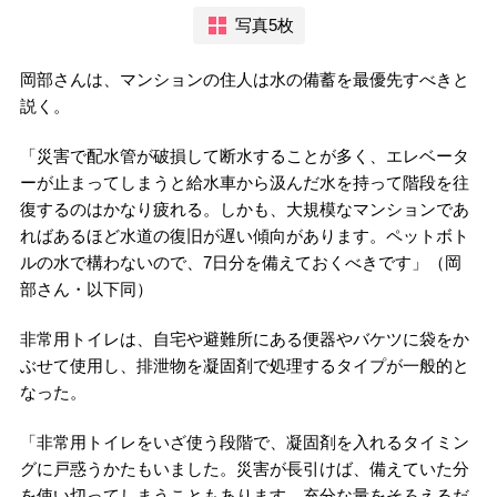
写真5枚
岡部さんは、マンションの住人は水の備蓄を最優先すべきと
説く。
「災害で配水管が破損して断水することが多く、エレベータ
ーが止まってしまうと給水車から汲んだ水を持って階段を往
復するのはかなり疲れる。しかも、大規模なマンションであ
ればあるほど水道の復旧が遅い傾向があります。ペットボト
ルの水で構わないので、7日分を備えておくべきです」（岡
部さん・以下同）
非常用トイレは、自宅や避難所にある便器やバケツに袋をか
ぶせて使用し、排泄物を凝固剤で処理するタイプが一般的と
なった。
「非常用トイレをいざ使う段階で、凝固剤を入れるタイミン
グに戸惑うかたもいました。災害が長引けば、備えていた分
を使い切ってしまうこともあります。充分な量をそろえるだ