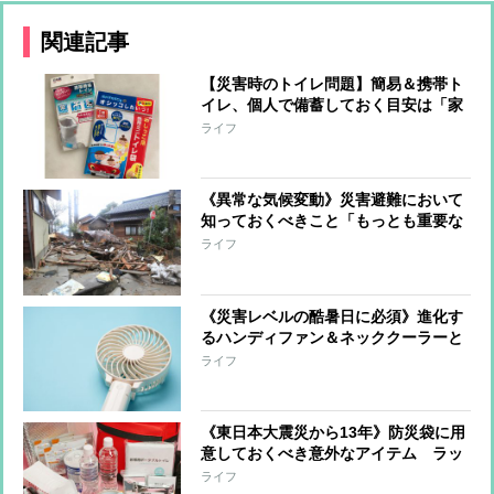
関連記事
【災害時のトイレ問題】簡易＆携帯ト
イレ、個人で備蓄しておく目安は「家
族の人数×35個」
ライフ
《異常な気候変動》災害避難において
知っておくべきこと「もっとも重要な
のは日頃の備え」「危険を感じたら早
ライフ
めに避難」「長靴よりスニーカー」
《災害レベルの酷暑日に必須》進化す
るハンディファン＆ネッククーラーと
使う際の注意点「気温が体温より低い
ライフ
ときまで」
《東日本大震災から13年》防災袋に用
意しておくべき意外なアイテム ラッ
プ、ペットシーツ…災害時に役立つ便
ライフ