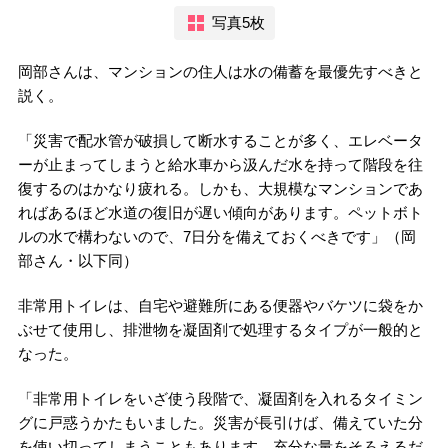
写真5枚
岡部さんは、マンションの住人は水の備蓄を最優先すべきと
説く。
「災害で配水管が破損して断水することが多く、エレベータ
ーが止まってしまうと給水車から汲んだ水を持って階段を往
復するのはかなり疲れる。しかも、大規模なマンションであ
ればあるほど水道の復旧が遅い傾向があります。ペットボト
ルの水で構わないので、7日分を備えておくべきです」（岡
部さん・以下同）
非常用トイレは、自宅や避難所にある便器やバケツに袋をか
ぶせて使用し、排泄物を凝固剤で処理するタイプが一般的と
なった。
「非常用トイレをいざ使う段階で、凝固剤を入れるタイミン
グに戸惑うかたもいました。災害が長引けば、備えていた分
を使い切ってしまうこともあります。充分な量をそろえるだ