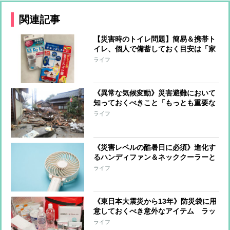
関連記事
【災害時のトイレ問題】簡易＆携帯ト
イレ、個人で備蓄しておく目安は「家
族の人数×35個」
ライフ
《異常な気候変動》災害避難において
知っておくべきこと「もっとも重要な
のは日頃の備え」「危険を感じたら早
ライフ
めに避難」「長靴よりスニーカー」
《災害レベルの酷暑日に必須》進化す
るハンディファン＆ネッククーラーと
使う際の注意点「気温が体温より低い
ライフ
ときまで」
《東日本大震災から13年》防災袋に用
意しておくべき意外なアイテム ラッ
プ、ペットシーツ…災害時に役立つ便
ライフ