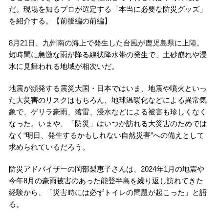
だ。現場を知るプロが選定する「本当に必要な防災グッズ」
を紹介する。【前後編の前編】
8月21日、九州南の海上で発生した台風が鹿児島県に上陸。
短時間に急激な雨が降る線状降水帯の発生で、土砂崩れや浸
水に見舞われる地域が相次いだ。
地震が頻発する震災大国・日本ではいま、地震や噴火といっ
た大災害のリスクはもちろん、地球温暖化などによる異常気
象で、ゲリラ豪雨、落雷、浸水などによる被害も珍しくなく
なった。いまや、「防災」はいつか訪れる大災害のためでは
なく“明日、発生するかもしれない自然災害”への備えとして
求められているだろう。
防災アドバイザーの岡部梨恵子さんは、2024年1月の地震や
今年8月の豪雨被害のあった能登半島を繰り返し訪れてきた
経験から、「災害時には必ずトイレの問題が起こった」と語
る。