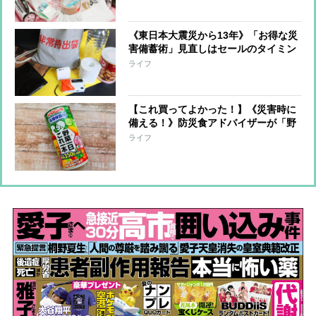
利アイディアなども
《東日本大震災から13年》「お得な災
害備蓄術」見直しはセールのタイミン
グをルーティーンに！節約アドバイザ
ライフ
ーが提案
【これ買ってよかった！】《災害時に
備える！》防災食アドバイザーが「野
菜ジュース缶」を今すぐ常備すべしと
ライフ
すすめる理由