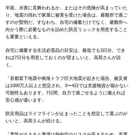
半面、水害に見舞われるか、またはその危険が高まっていた
り、地震の揺れで家屋に被害を受けた場合は、避難所で過ご
すのが賢明だ。すなわち、自宅の備蓄だけでなく、避難所へ
向かう際に必要なものを詰めた防災リュックを用意すること
も重要といえる。
自宅に備蓄する生活必需品の目安は、最低でも3日分。でき
れば7日分を用意しておくのが望ましいと、高荷さんが説
く。
「首都直下地震や南海トラフ巨大地震が起きた場合、被災者
は1000万人以上と想定され、3〜4日では支援物資が届かない
可能性もあります。7日間、自力で過ごせるように備えれば
安心感が違います」
防災用品はライフラインが止まったことを想定して選ぶのが
いいと、高荷さんが続ける。
「電気が止まると夏場は熱中症のリスクが高まるため、充電