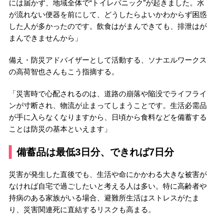
には届かず、地域全体で“トイレパニック”が起きました。水
が流れない便器を前にして、どうしたらよいかわからず困惑
した人が多かったのです。飲食はがまんできても、排泄はが
まんできませんから」
備え・防災アドバイザーとして活動する、ソナエルワークス
の高荷智也さんもこう指摘する。
「災害時で心配されるのは、道路の崩落や陥没でライフライ
ンが寸断され、物流が止まってしまうことです。生活必需品
が手に入らなくなりますから、日頃から食料などを備蓄する
ことは防災の基本といえます」
備蓄品は最低3日分、できれば7日分
災害が発生した直後でも、生活や命にかかわる大きな被害が
なければ自宅で過ごしたいと考える人は多い。特に高齢者や
持病のある家族がいる場合、避難所生活はストレスがたま
り、災害関連死に直結するリスクも高まる。