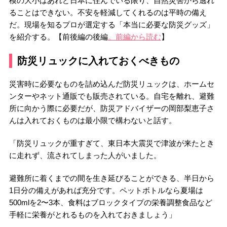
模の大小はあれど日本に住んでいる限り、自然災害から逃れ
ることはできない。不安を軽減してくれるのは平時の備え
だ。現場を知るプロが選定する「本当に必要な防災グッズ」
を紹介する。【前後編の後編
。前編から読む
】
防災リュックに入れておくべきもの
災害時に必要なものを詰め込んだ防災リュックは、ホームセ
ンターやネット通販でも販売されている。自宅を離れ、避難
所に向かう際に必要だが、防災アドバイザーの岡部梨恵子さ
んは入れておくものは最小限で構わないと話す。
「防災リュックが重すぎて、東日本大震災で津波が来たとき
に走れず、流されてしまった人がいました。
避難所に着くまでの間を生き延びることができる、半日から
1日分の備えがあれば充分です。ペットボトルなら夏場は
500mlを2〜3本、食料はブロックタイプの栄養調整食品など
手軽に栄養がとれるものを入れておきましょう」