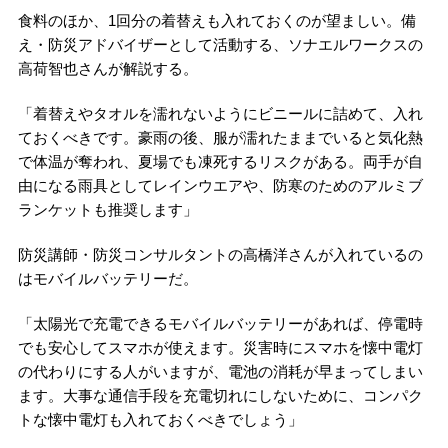
食料のほか、1回分の着替えも入れておくのが望ましい。備
え・防災アドバイザーとして活動する、ソナエルワークスの
高荷智也さんが解説する。
「着替えやタオルを濡れないようにビニールに詰めて、入れ
ておくべきです。豪雨の後、服が濡れたままでいると気化熱
で体温が奪われ、夏場でも凍死するリスクがある。両手が自
由になる雨具としてレインウエアや、防寒のためのアルミブ
ランケットも推奨します」
防災講師・防災コンサルタントの高橋洋さんが入れているの
はモバイルバッテリーだ。
「太陽光で充電できるモバイルバッテリーがあれば、停電時
でも安心してスマホが使えます。災害時にスマホを懐中電灯
の代わりにする人がいますが、電池の消耗が早まってしまい
ます。大事な通信手段を充電切れにしないために、コンパク
トな懐中電灯も入れておくべきでしょう」