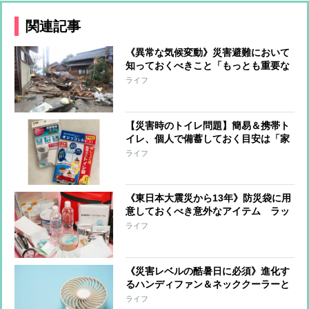
関連記事
《異常な気候変動》災害避難において
知っておくべきこと「もっとも重要な
のは日頃の備え」「危険を感じたら早
ライフ
めに避難」「長靴よりスニーカー」
【災害時のトイレ問題】簡易＆携帯ト
イレ、個人で備蓄しておく目安は「家
族の人数×35個」
ライフ
《東日本大震災から13年》防災袋に用
意しておくべき意外なアイテム ラッ
プ、ペットシーツ…災害時に役立つ便
ライフ
利アイディアなども
《災害レベルの酷暑日に必須》進化す
るハンディファン＆ネッククーラーと
使う際の注意点「気温が体温より低い
ライフ