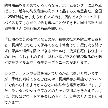
防災用品をまとめてそろえるなら、ホームセンターに足を延
ばそう。近年の防災意識の高まりで品ぞろえも豊富だ。全国
に259店舗をかまえるカインズでは、店内でスタッフのアド
バイスを受けながら品物を選ぶことができる。同社広報の田
部井快さんに売れ筋の商品を聞いた。
「日頃の防災の基本となるのが、被害の拡大を防止する道具
と、長期間にわたって保存できる非常食です。壁に穴を開け
ずに家具の転倒を防止できるポールは、賃貸住宅にお住まい
のかたにもおすすめです。割れた窓ガラスが飛び散るのを防
ぐ防災フィルムや、養生テープもニーズがあります。
カップラーメンや缶詰を備えているかたは多いと思います
が、手軽に補給できるごはんや、長期保存が可能でワンハン
ドで食べられるようかんなどの非常食も需要が高いです。ま
た、ランタンやシュラフなどのキャンプ用品をそろえておけ
ば、普段はアウトドアを楽しめるうえ、災害のときにも活用
できます」