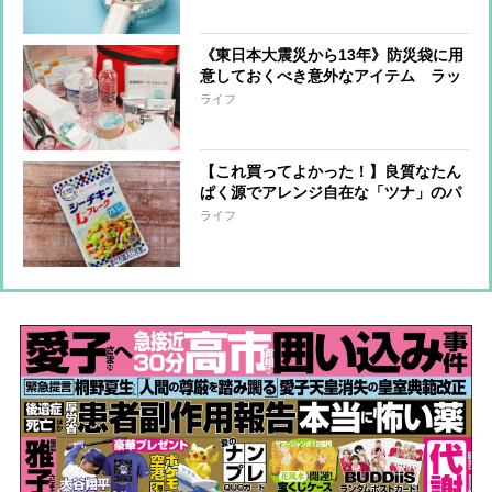
ときまで」
《東日本大震災から13年》防災袋に用
意しておくべき意外なアイテム ラッ
プ、ペットシーツ…災害時に役立つ便
ライフ
利アイディアなども
【これ買ってよかった！】良質なたん
ぱく源でアレンジ自在な「ツナ」のパ
ウチタイプが災害時の「あってよかっ
ライフ
た」ごはんに！防災食のプロがアドバ
イス