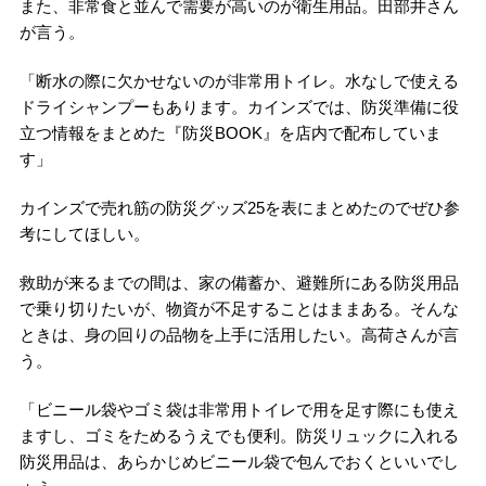
また、非常食と並んで需要が高いのが衛生用品。田部井さん
が言う。
「断水の際に欠かせないのが非常用トイレ。水なしで使える
ドライシャンプーもあります。カインズでは、防災準備に役
立つ情報をまとめた『防災BOOK』を店内で配布していま
す」
カインズで売れ筋の防災グッズ25を表にまとめたのでぜひ参
考にしてほしい。
救助が来るまでの間は、家の備蓄か、避難所にある防災用品
で乗り切りたいが、物資が不足することはままある。そんな
ときは、身の回りの品物を上手に活用したい。高荷さんが言
う。
「ビニール袋やゴミ袋は非常用トイレで用を足す際にも使え
ますし、ゴミをためるうえでも便利。防災リュックに入れる
防災用品は、あらかじめビニール袋で包んでおくといいでし