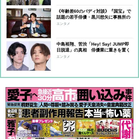
《年齢差60のバディ対談》『国宝』で
話題の若手俳優・黒川想矢に事務所の
大先輩・舘ひろし「これ以上お芝居が
エンタメ
上手くなられたら困っちゃうなと」
中島裕翔、苦渋「Hey! Say! JUMP即
日脱退」の真相 俳優業に重きを置く
なかで抱いたアイドル扱いへ複雑な思
エンタメ
い 山田涼介との間にあった“溝”の存
在も