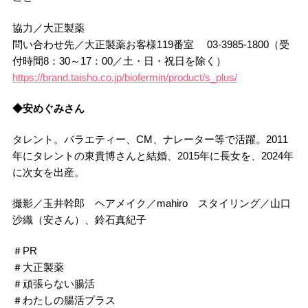
協力／大正製薬
問い合わせ先／大正製薬お客様119番室 03-3985-1800（受
付時間8：30～17：00／土・日・祝日を除く）
https://brand.taisho.co.jp/biofermin/product/s_plus/
◆安めぐみさん
タレント。バラエティー、CM、ナレーター等で活躍。2011
年にタレントの東貴博さんと結婚、2015年に長女を、2024年
に次女を出産。
撮影／玉井幹郎 ヘアメイク／mahiro スタイリング／山口
沙織（安さん）、鈴石真紀子
＃PR
＃大正製薬
＃頑張らない腸活
＃わたしの腸活プラス