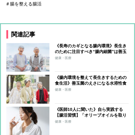
＃腸を整える腸活
関連記事
《長寿のカギとなる腸内環境》長生き
のために注目すべき“腸内細菌”は善玉
菌の代表格「ビフィズス菌」と、腸内
健康・医療
の酸素を減らし悪玉菌の増殖を抑える
「酪酸産生菌」
《腸内環境を整えて長生きするための
食生活》善玉菌のえさになる水溶性食
物繊維が重要 漬ものやぬか漬けなど
健康・医療
を取り入れた和食が最適、腸のバリア
機能を強化する効果も
《医師10人に聞いた》自ら実践する
【腸活習慣】「オリーブオイルを取り
入れた地中海型和食」「コップ1杯の
健康・医療
水」「週末に“プチ断食”」「瞑想・深
呼吸を行う」