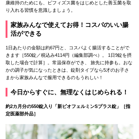
康維持のためにも、ビフィズス菌をはじめとした善玉菌を取
り入れる習慣を意識しましょう。
家族みんなで使えてお得！コスパのいい腸
活ができる
1日あたりの金額は約67円と、コスパよく腸活することがで
きます［550錠／税込み4114円（編集部調べ）。 1日9錠を摂
取した場合で計算］。常温保存ができ、 旅先に持参も。おな
かの調子が気になったときは、錠剤タイプなら5才のお子さ
まから家族みんなで服用できるのもうれしい！
今日からすぐに、無理なくはじめられる！
約2カ月分の550錠入り「新ビオフェルミンSプラス錠」［指
定医薬部外品］