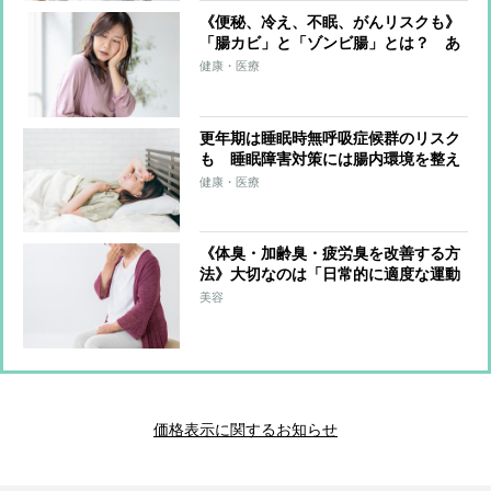
《便秘、冷え、不眠、がんリスクも》
「腸カビ」と「ゾンビ腸」とは？ あ
らゆる不調を引き起こすメカニズムと
健康・医療
対策を医師が解説
更年期は睡眠時無呼吸症候群のリスク
も 睡眠障害対策には腸内環境を整え
ることも有効
健康・医療
《体臭・加齢臭・疲労臭を改善する方
法》大切なのは「日常的に適度な運動
をする」「腸内環境を整える」、体を
美容
ごしごし洗うと逆効果になることも
価格表示に関するお知らせ