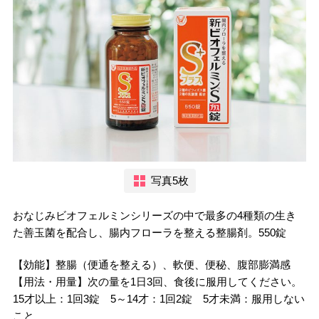
写真5枚
おなじみビオフェルミンシリーズの中で最多の4種類の生き
た善玉菌を配合し、腸内フローラを整える整腸剤。550錠
【効能】整腸（便通を整える）、軟便、便秘、腹部膨満感
【用法・用量】次の量を1日3回、食後に服用してください。
15才以上：1回3錠 5～14才：1回2錠 5才未満：服用しない
こと