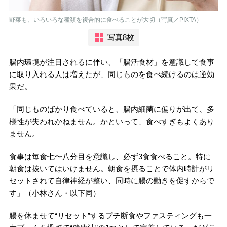
野菜も、いろいろな種類を複合的に食べることが大切（写真／PIXTA）
写真8枚
腸内環境が注目されるに伴い、「腸活食材」を意識して食事
に取り入れる人は増えたが、同じものを食べ続けるのは逆効
果だ。
「同じものばかり食べていると、腸内細菌に偏りが出て、多
様性が失われかねません。かといって、食べすぎもよくあり
ません。
食事は毎食七〜八分目を意識し、必ず3食食べること。特に
朝食は抜いてはいけません。朝食を摂ることで体内時計がリ
セットされて自律神経が整い、同時に腸の動きを促すからで
す」（小林さん・以下同）
腸を休ませて“リセット”するプチ断食やファスティングも一