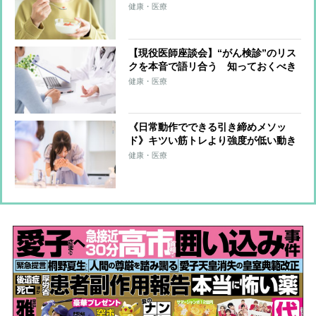
は甲状腺がん、プロテインは腎臓に負
健康・医療
担などのリスク 摂りすぎ注意の食品
リスト
【現役医師座談会】“がん検診”のリス
クを本音で語リ合う 知っておくべき
「偽陽性」「過剰検査」「過剰治療」
健康・医療
の問題
《日常動作でできる引き締めメソッ
ド》キツい筋トレより強度が低い動き
を継続するのがカギ 「洗顔」「食器
健康・医療
洗い」「入浴」などの際に行う方法を
健康運動指導士が解説