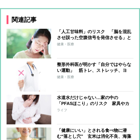
関連記事
「人工甘味料」のリスク 「脳を混乱
させ誤った空腹信号を発信させる」と
いうデータ報告、腸内環境の悪化や認
健康・医療
知症との関係性についての研究も
整形外科医が明かす「自分ではやらな
い運動」 筋トレ、ストレッチ、ヨ
ガ、スノーボード、格闘技、マラソ
健康・医療
ン…命にかかわるケガや老化の加速の
懸念がある運動習慣
水道水だけじゃない…家の中の
「PFASほこり」のリスク 家具やカ
ーテンなどの“表面加工”に含まれる化
ライフ
学物質が揮発しほこりと付着、衣服や
電化製品から放出される可能性も
「健康にいい」とされる食べ物に潜
む“落とし穴” 玄米は消化不良、海藻