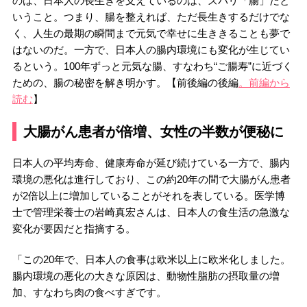
のは、日本人の長生きを支えているのは、ズバリ「腸」だと
いうこと。つまり、腸を整えれば、ただ長生きするだけでな
く、人生の最期の瞬間まで元気で幸せに生ききることも夢で
はないのだ。一方で、日本人の腸内環境にも変化が生じてい
るという。100年ずっと元気な腸、すなわち“ご腸寿”に近づく
ための、腸の秘密を解き明かす。【前後編の後編
。前編から
読む
】
大腸がん患者が倍増、女性の半数が便秘に
日本人の平均寿命、健康寿命が延び続けている一方で、腸内
環境の悪化は進行しており、この約20年の間で大腸がん患者
が2倍以上に増加していることがそれを表している。医学博
士で管理栄養士の岩崎真宏さんは、日本人の食生活の急激な
変化が要因だと指摘する。
「この20年で、日本人の食事は欧米以上に欧米化しました。
腸内環境の悪化の大きな原因は、動物性脂肪の摂取量の増
加、すなわち肉の食べすぎです。