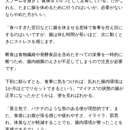
大ブームを過ぎて“健康法”の1つとして定着している。だがこ
れも、たまに腸を休めるために行うのはいいが、必要がない
ならやめた方がいい。
「食べすぎた翌日などに腸を休ませる意味で食事を控え目に
するのはいいですが、腸は休む時間が長いほど、次に動くと
きにストレスを感じます。
断食は食物繊維や発酵食品を含めたすべての栄養を一時的に
断つため、腸内細菌のえさが不足してしまうので注意が必要
です」
下剤に頼らずとも、食事に気をつければ、乱れた腸内環境は
1か月ほどでリセットできるという。“マイナス”の状態の腸が
正常になったかどうかは、便を見ればわかる。
「黄土色で、バナナのような形のある便が理想的です。ま
た、食後にお腹が張る感じや疲れやすさ、イライラ、肌荒
れ、体臭などが軽減することでも、腸内環境が整ったことを
実感できるでしょう」