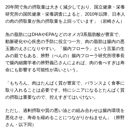
20年間で魚の摂取量は大きく減少しており、国立健康・栄養
研究所の国民健康・栄養調査によると、2010年以降、日本人
の肉の摂取量が魚の摂取量を上回っています」（岩崎さん）
魚の脂肪にはDHAやEPAなどのオメガ3系脂肪酸が豊富で、
動脈硬化や心疾患の予防に役立つ一方、肉の脂肪は腸内の悪
玉菌のえさになりやすい。「腸内フローラ」という言葉の生
みの親でもある、辨野（べんの）腸内フローラ研究所理事長
で腸内細菌学者の辨野義己さんによれば、肉の食べすぎは寿
命にも影響する可能性が高いという。
「もちろん、肉はたんぱく質が豊富で、バランスよく食事に
取り入れることは必要です。特にシニアになるとたんぱく質
の摂取は重要なので、控えすぎてはいけない。
ただし、過剰摂取や質の悪い油との組み合わせは腸内環境を
悪化させ、寿命を縮めることにつながりかねません」（辨野
さん・以下同）