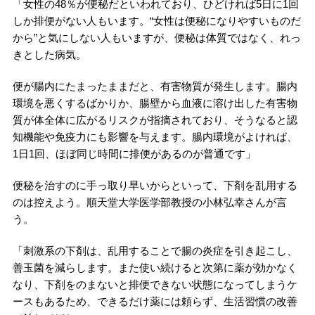
「女性の48％が便秘だといわれており、ひどければ5日に1回
しか排便がない人もいます。“女性は便秘になりやすいものだ
から”と気にしない人もいますが、便秘は体質ではなく、れっ
きとした病気。
便が腸内にたまったままだと、有害物質が発生します。腸内
環境を悪くするばかりか、腸壁から血液に溶け出した有害物
質が体全体に広がるリスクが指摘されており、そうなると認
知機能や免疫力にも影響を与えます。腸内環境がよければ、
1日1回、ほぼ同じ時間に排便があるのが普通です」
便秘を治すのに手っ取り早いからといって、下剤を乱用する
のは控えよう。順天堂大学医学部教授の小林弘幸さんが言
う。
「刺激系の下剤は、乱用することで腸の炎症を引き起こし、
善玉菌を減らします。また使い続けると次第に薬が効かなく
なり、下剤をのまないと排便できない状態になってしまうケ
ースもあるため、できるだけ薬には頼らず、生活習慣の改善