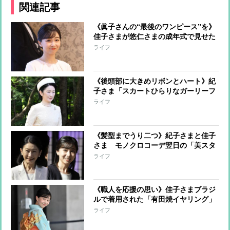
関連記事
《眞子さんの“最後のワンピース”を》
佳子さまが悠仁さまの成年式で見せた
「お姉さまとともに」の思い
ライフ
《後頭部に大きめリボンとハート》紀
子さま「スカートひらりなガーリーフ
ァッション」成年式のキュートな装い
ライフ
《髪型までうり二つ》紀子さまと佳子
さま モノクロコーデ翌日の「美スタ
イル」パンツルックに“対話増”の母娘
ライフ
関係
《職人を応援の思い》佳子さまブラジ
ルで着用された「有田焼イヤリング」
の輝き“佳子さま売れ”現象への矜持
ライフ