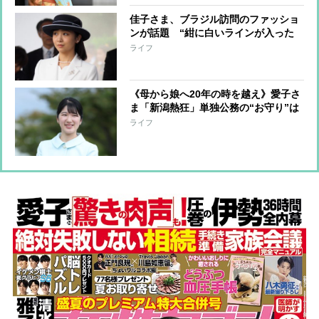
佳子さま、ブラジル訪問のファッショ
ンが話題 “紺に白いラインが入った
帽子”は眞子さん着用のものと“ほぼ同
ライフ
じ”デザイン、アクセサリーもお揃い
か
《母から娘へ20年の時を越え》愛子さ
ま「新潟熱狂」単独公務の“お守り”は
「母ゆずりの白バッグ」
ライフ