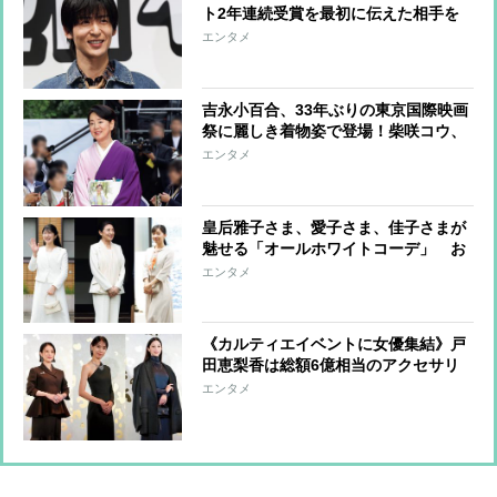
ト2年連続受賞を最初に伝えた相手を
告白「喜んでくれていました」
エンタメ
吉永小百合、33年ぶりの東京国際映画
祭に麗しき着物姿で登場！柴咲コウ、
満島ひかり、川口春奈らはハートポー
エンタメ
ズで魅了
皇后雅子さま、愛子さま、佳子さまが
魅せる「オールホワイトコーデ」 お
しゃれに着こなすコツに注目
エンタメ
《カルティエイベントに女優集結》戸
田恵梨香は総額6億相当のアクセサリ
ーも！中条あやみ、高畑充希、山口智
エンタメ
子ら8名の豪華絢爛ファッションコー
デを紹介