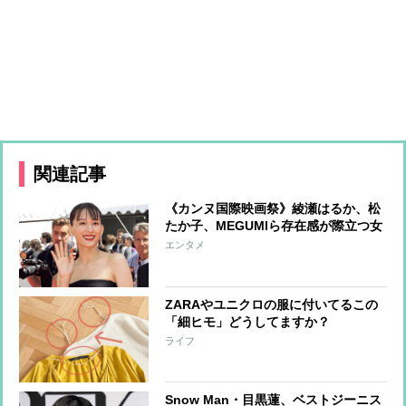
関連記事
《カンヌ国際映画祭》綾瀬はるか、松
たか子、MEGUMIら存在感が際立つ女
優たちのファッションをチェック
エンタメ
ZARAやユニクロの服に付いてるこの
「細ヒモ」どうしてますか？
ライフ
Snow Man・目黒蓮、ベストジーニス