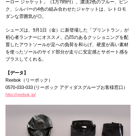
ーロー ジャケット」（1万789円）。濃淡2色のブルー、ピン
ク、シルバーの4色の組み合わせたジャケットは、レトロモ
ダンな雰囲気が◎。
シューズは、9月1日（金）に新登場した「プリントラン」が
初心者ランナーにオススメ。凸凹のあるクッショニングを配
置したアウトソールが足への負荷を和らげ、硬度が高い素材
を使ったソールのサイド部分が走りに安定感とサポート感を
プラスしてくれる。
【データ】
Reebok（リーボック）
0570-033-033 (リーボック アディダスグループお客様窓口）
http://reebok.jp/