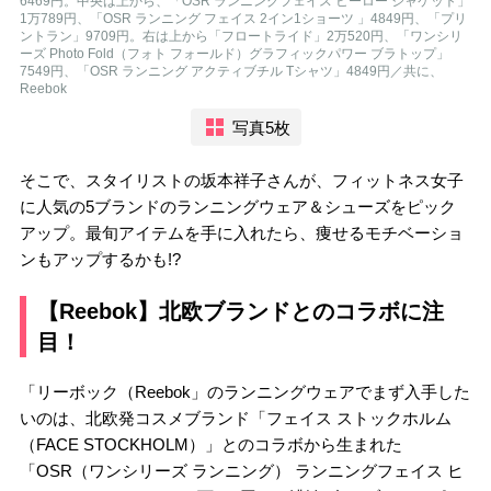
6469円。中央は上から、「OSR ランニングフェイス ヒーロー ジャケット」
1万789円、「OSR ランニング フェイス 2イン1ショーツ 」4849円、「プリ
ントラン」9709円。右は上から「フロートライド」2万520円、「ワンシリ
ーズ Photo Fold（フォト フォールド）グラフィックパワー ブラトップ」
7549円、「OSR ランニング アクティブチル Tシャツ」4849円／共に、
Reebok
写真5枚
そこで、スタイリストの坂本祥子さんが、フィットネス女子
に人気の5ブランドのランニングウェア＆シューズをピック
アップ。最旬アイテムを手に入れたら、痩せるモチベーショ
ンもアップするかも!?
【Reebok】北欧ブランドとのコラボに注
目！
「リーボック（Reebok」のランニングウェアでまず入手した
いのは、北欧発コスメブランド「フェイス ストックホルム
（FACE STOCKHOLM）」とのコラボから生まれた
「OSR（ワンシリーズ ランニング） ランニングフェイス ヒ