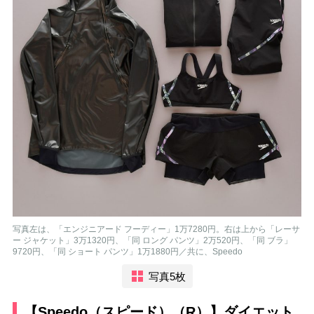
写真左は、「エンジニアード フーディー」1万7280円。右は上から「レーサ
ー ジャケット」3万1320円、「同 ロング パンツ」2万520円、「同 ブラ」
9720円、「同 ショート パンツ」1万1880円／共に、Speedo
写真5枚
【Speedo（スピード）（R）】ダイエット