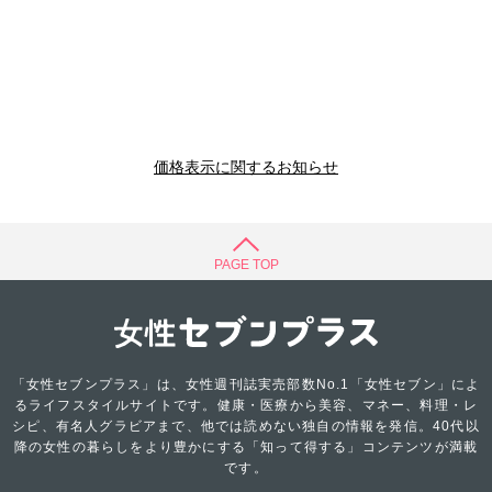
価格表示に関するお知らせ
PAGE TOP
「女性セブンプラス」は、女性週刊誌実売部数No.1「女性セブン」によ
るライフスタイルサイトです。健康・医療から美容、マネー、料理・レ
シピ、有名人グラビアまで、他では読めない独自の情報を発信。40代以
降の女性の暮らしをより豊かにする「知って得する」コンテンツが満載
です。