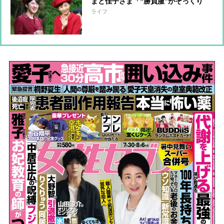
まと佳子さま「“勝負服”がそっくり
で」知られざる仲良しエピソード
ライフ