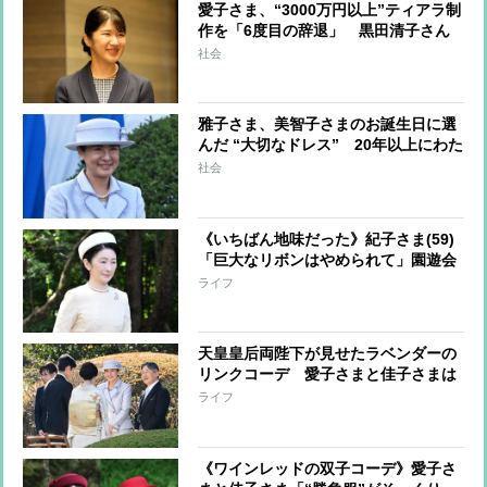
愛子さま、“3000万円以上”ティアラ制
作を「6度目の辞退」 黒田清子さん
からの“おさがり”を使用、両陛下から
社会
受け継がれる質素倹約の精神
雅子さま、美智子さまのお誕生日に選
んだ “大切なドレス” 20年以上にわた
って“ここぞ”という場面で着用 受け
社会
継がれる「着回しの美学」
《いちばん地味だった》紀子さま(59)
「巨大なリボンはやめられて」園遊会
ファッションは「ひときわ渋いカーキ
ライフ
色」にじむ雅子さまへのご配慮
天皇皇后両陛下が見せたラベンダーの
リンクコーデ 愛子さまと佳子さまは
おそろいの赤
ライフ
《ワインレッドの双子コーデ》愛子さ