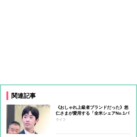
関連記事
《おしゃれ上級者ブランドだった》悠
仁さまが愛用する「全米シェアNo.1バ
ッグ」無骨なデザインで2万円超え
ライフ