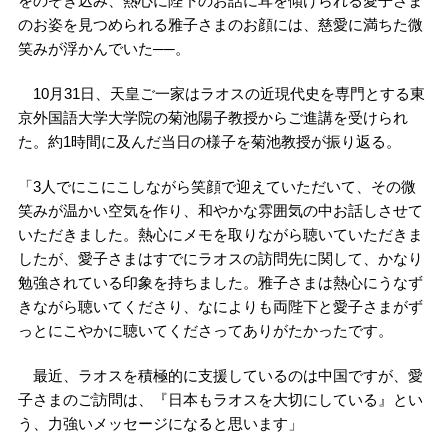
をのぞき込み、熱心に陛下のお話に耳を傾けられる愛子さま
のお姿を見つめられる雅子さまのお顔には、慈愛に満ちた微
笑みが浮かんでいた──。
10月31日、天皇ご一家はラオスの近現代史を専門とする東
京外国語大学大学院の菊池陽子教授からご進講を受けられ
た。約1時間に及んだ当日の様子を菊池教授が振り返る。
「3人でにこにこしながら笑顔で迎えていただいて、その微
笑みが温かい空気を作り、和やかな雰囲気の中お話しさせて
いただきました。熱心にメモを取りながら聴いていただきま
したが、愛子さまはすでにラオスの訪問先に関して、かなり
勉強されている印象を持ちました。雅子さまは熱心にうなず
きながら聴いてくださり、なによりも両陛下と愛子さまがず
っとにこやかに聴いてくださってありがたかったです。
最近、ラオスを積極的に支援しているのは中国ですが、愛
子さまのご訪問は、『日本もラオスを大切にしている』とい
う、力強いメッセージになると思います」