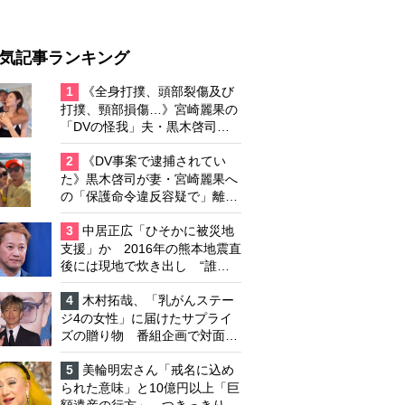
気記事ランキング
1
《全身打撲、頭部裂傷及び
打撲、頸部損傷…》宮崎麗果の
「DVの怪我」夫・黒木啓司の
逮捕で始まる「夫婦の闘争」
2
《DV事案で逮捕されてい
た》黒木啓司が妻・宮崎麗果へ
の「保護命令違反容疑で」離婚
協議は「第二ステージ」へ
3
中居正広「ひそかに被災地
支援」か 2016年の熊本地震直
後には現地で炊き出し “誰に
も知られなくて良い”と、むし
ろ強まる福祉活動への思い
4
木村拓哉、「乳がんステー
ジ4の女性」に届けたサプライ
ズの贈り物 番組企画で対面し
たファンが、夢と希望を与える
心遣いに「うれしくて号泣しま
5
美輪明宏さん「戒名に込め
した」
られた意味」と10億円以上「巨