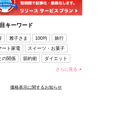
目キーワード
容
雅子さま
100均
旅行
マート家電
スイーツ・お菓子
との関係
節約術
ダイエット
康法
新製品
さらに見る
容賢者のダイエットグッズ
価格表示に関するお知らせ
との関係
新津春子
どか食い