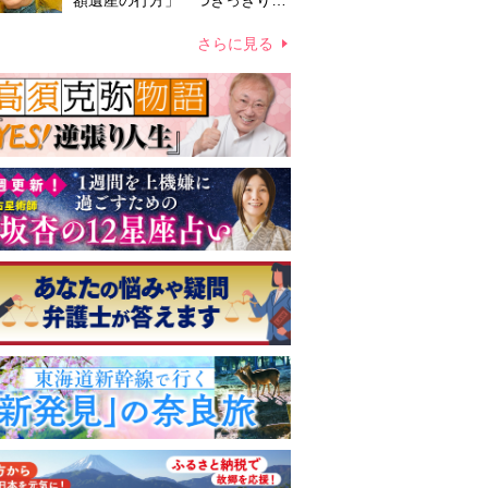
額遺産の行方」 つきっきりで
私生活をサポートしていた元俳
優が相続か
さらに見る