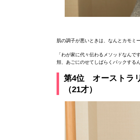
肌の調子が悪いときは、なんとカモミ
「わが家に代々伝わるメソッドなんで
頬、あごにのせてしばらくパックする
第4位 オーストラ
（21才）