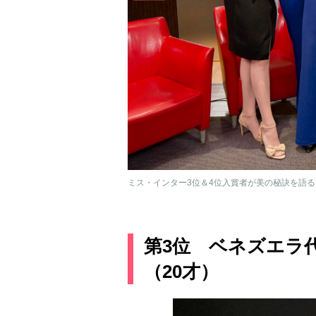
ミス・インター3位＆4位入賞者が美の秘訣を語る
第3位 ベネズエラ
（20才）