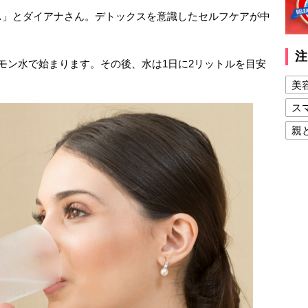
…」とダイアナさん。デトックスを意識したセルフケアが中
注
モン水で始まります。その後、水は1日に2リットルを目安
美
ス
親
健
美
夫