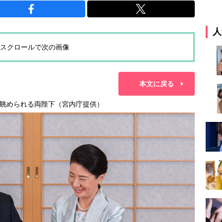
人
スクロールで次の画像
本文に戻る
眺められる両陛下（宮内庁提供）