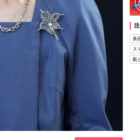
注
美
ス
親
健
美
夫