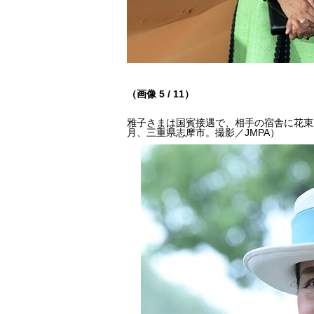
（画像 5 / 11）
雅子さまは国賓接遇で、相手の宿舎に花束と
月、三重県志摩市。撮影／JMPA）