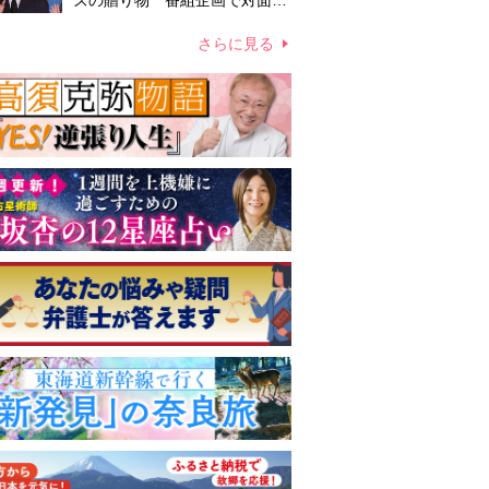
ズの贈り物 番組企画で対面し
たファンが、夢と希望を与える
心遣いに「うれしくて号泣しま
さらに見る
した」