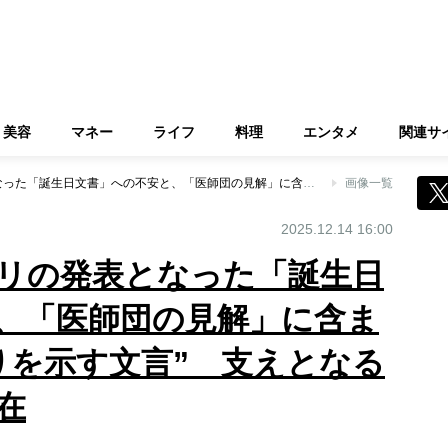
美容
マネー
ライフ
料理
エンタメ
関連サ
雅子さま、ギリギリの発表となった「誕生日文書」への不安と、「医師団の見解」に含まれていた“快復ぶりを示す文言” 支えとなるのは愛子さまの存在
画像一覧
2025.12.14 16:00
リの発表となった「誕生日
、「医師団の見解」に含ま
りを示す文言” 支えとなる
在