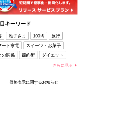
目キーワード
容
雅子さま
100均
旅行
マート家電
スイーツ・お菓子
との関係
節約術
ダイエット
康法
新製品
さらに見る
容賢者のダイエットグッズ
価格表示に関するお知らせ
との関係
新津春子
どか食い