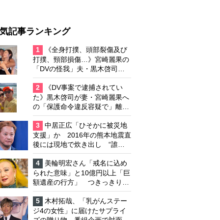
気記事ランキング
1
《全身打撲、頭部裂傷及び
打撲、頸部損傷…》宮崎麗果の
「DVの怪我」夫・黒木啓司の
逮捕で始まる「夫婦の闘争」
2
《DV事案で逮捕されてい
た》黒木啓司が妻・宮崎麗果へ
の「保護命令違反容疑で」離婚
協議は「第二ステージ」へ
3
中居正広「ひそかに被災地
支援」か 2016年の熊本地震直
後には現地で炊き出し “誰に
も知られなくて良い”と、むし
ろ強まる福祉活動への思い
4
美輪明宏さん「戒名に込め
られた意味」と10億円以上「巨
額遺産の行方」 つきっきりで
私生活をサポートしていた元俳
優が相続か
5
木村拓哉、「乳がんステー
ジ4の女性」に届けたサプライ