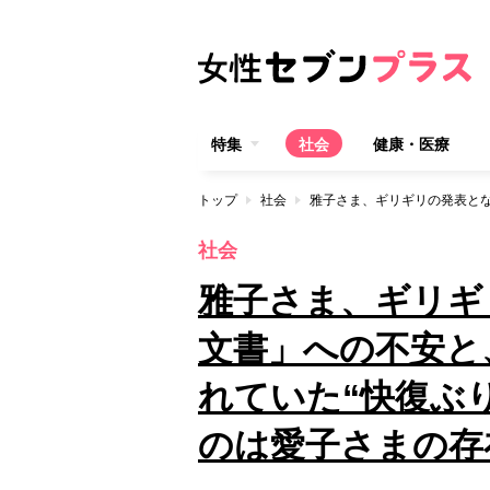
特集
社会
健康・医療
トップ
社会
社会
雅子さま、ギリギ
文書」への不安と
れていた“快復ぶ
のは愛子さまの存