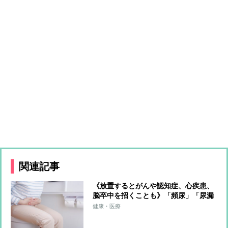
関連記事
《放置するとがんや認知症、心疾患、
脳卒中を招くことも》「頻尿」「尿漏
れ」「痔」「便秘」の最新治療＆改善
健康・医療
メソッドを名医が伝授「尿漏れには骨
盤底筋トレーニングと腹式呼吸を」