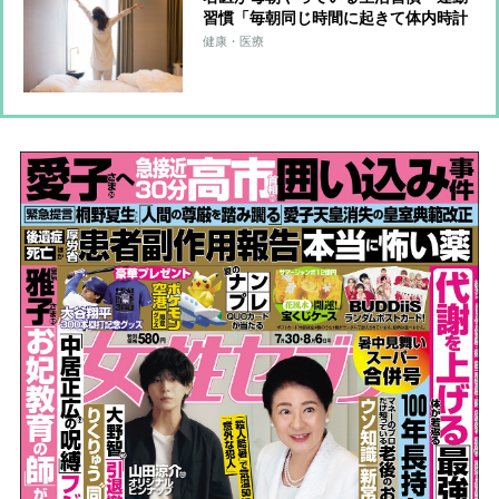
習慣「毎朝同じ時間に起きて体内時計
をリセット」「朝日を浴びながらラジ
健康・医療
オ体操」