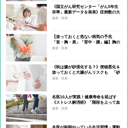
《国立がん研究センター「がん5年生
存率」最新データを発表》症例数の大
幅増加などで“より実態に近い数
健康・医療
値”に 分子標的薬などの新薬導入
で、肺がんや多発性骨髄腫の生存率が
改善
【放っておくと危ない病気の予兆
「首・胸・肩」「背中・腰」編】胸の
痛みが5分続けば狭心症、30分なら心
健康・医療
筋梗塞の可能性 大腸がんの進行で腰
痛になることも
《秋は腸が砂漠化する？》便秘悪化＆
放っておくと大腸がんリスクも 「砂
漠腸」をもたらし、悪化させる“3つの
健康・医療
生活悪習慣”や“予防策”を医師が解説
名医10人が実践！健康寿命を延ばす
《ストレス解消術》「階段を上って血
流をよくする」「1〜5分程度の瞑想」
健康・医療
「肩に力をしっかり入れてから力を抜
く」
名医が毎朝やっている生活習慣・運動