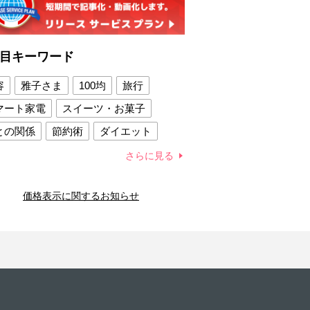
目キーワード
容
雅子さま
100均
旅行
マート家電
スイーツ・お菓子
との関係
節約術
ダイエット
康法
新製品
さらに見る
容賢者のダイエットグッズ
価格表示に関するお知らせ
との関係
新津春子
どか食い