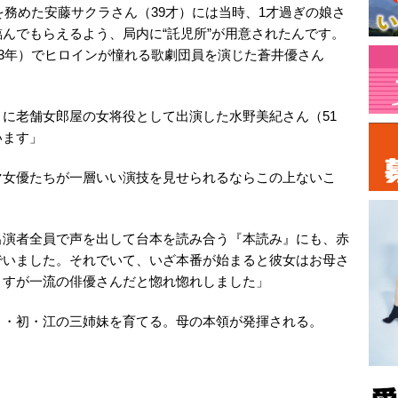
を務めた安藤サクラさん（39才）には当時、1才過ぎの娘さ
んでもらえるよう、局内に“託児所”が用意されたんです。
23年）でヒロインが憧れる歌劇団員を演じた蒼井優さん
に老舗女郎屋の女将役として出演した水野美紀さん（51
います」
女優たちが一層いい演技を見せられるならこの上ないこ
出演者全員で声を出して台本を読み合う『本読み』にも、赤
でいました。それでいて、いざ本番が始まると彼女はお母さ
さすが一流の俳優さんだと惚れ惚れしました」
・初・江の三姉妹を育てる。母の本領が発揮される。