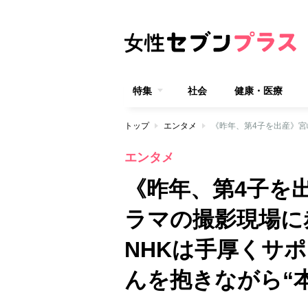
特集
社会
健康・医療
トップ
エンタメ
エンタメ
《昨年、第4子を
ラマの撮影現場
NHKは手厚くサ
んを抱きながら“