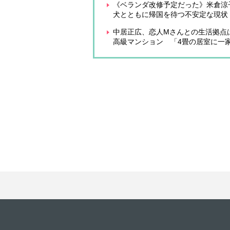
《ベランダ改修予定だった》米倉涼
犬とともに帰国を待つ不安定な現状
中居正広、恋人Mさんとの生活拠点は
高級マンション 「4畳の居室に一家