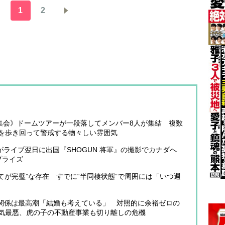
1
2
決起集会》ドームツアーが一段落してメンバー8人が集結 複数
を歩き回って警戒する物々しい雰囲気
蓮がライブ翌日に出国『SHOGUN 将軍』の撮影でカナダへ
プライズ
てが完璧”な存在 すでに“半同棲状態”で周囲には「いつ週
関係は最高潮「結婚も考えている」 対照的に余裕ゼロの
気最悪、虎の子の不動産事業も切り離しの危機