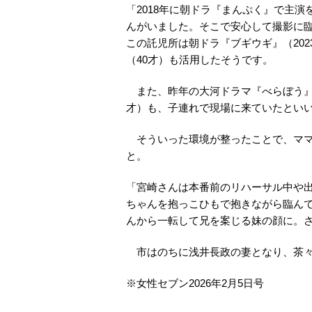
「2018年に朝ドラ『まんぷく』で主演
んがいました。そこで安心して撮影に臨
この託児所は朝ドラ『ブギウギ』（20
（40才）も活用したそうです。
また、昨年の大河ドラマ『べらぼう』
才）も、子連れで現場に来ていたとい
そういった環境が整ったことで、ママ
と。
「宮崎さんは本番前のリハーサル中や
ちゃんを抱っこひもで抱きながら臨ん
んから一転して兄を案じる妹の顔に。
市はのちに浅井長政の妻となり、茶々
※
女性セブン
2026
年
2
月
5
日号