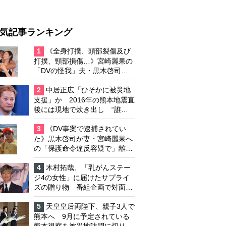
気記事ランキング
1
《全身打撲、頭部裂傷及び
打撲、頸部損傷…》宮崎麗果の
「DVの怪我」夫・黒木啓司の
逮捕で始まる「夫婦の闘争」
2
中居正広「ひそかに被災地
支援」か 2016年の熊本地震直
後には現地で炊き出し “誰に
も知られなくて良い”と、むし
ろ強まる福祉活動への思い
3
《DV事案で逮捕されてい
た》黒木啓司が妻・宮崎麗果へ
の「保護命令違反容疑で」離婚
協議は「第二ステージ」へ
4
木村拓哉、「乳がんステー
ジ4の女性」に届けたサプライ
ズの贈り物 番組企画で対面し
たファンが、夢と希望を与える
心遣いに「うれしくて号泣しま
5
天皇皇后両陛下、親子3人で
した」
熊本へ 9月に予定されている