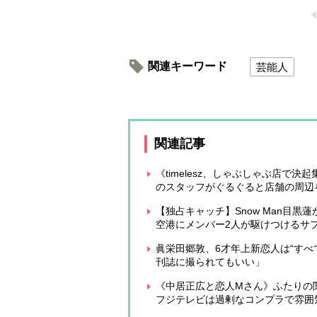
関連キーワード
芸能人
関連記事
《timelesz、しゃぶしゃぶ店で
のスタッフがぐるぐると店舗の周辺
【独占キャッチ】Snow Man目黒
空港にメンバー2人が駆けつけるサ
眞栄田郷敦、6才年上新恋人は“すべ
刊誌に撮られてもいい」
《中居正広と恋人Mさん》ふたりの
フジテレビは過剰なコンプラで雰囲