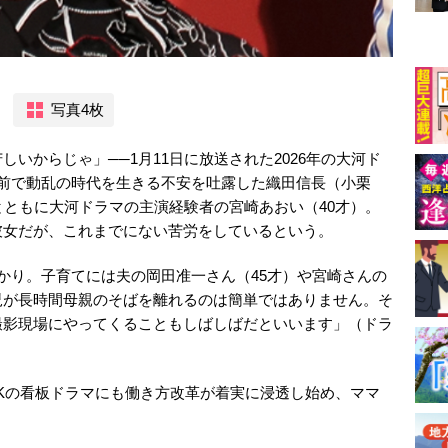
写真4枚
いからじゃ」──1月11日に放送された2026年の大河ド
の前で動乱の時代を生きる不安を吐露した織田信長（小栗
とともに大河ドラマの主演経験者の宮崎あおい（40才）。
彼女だが、これまでにない苦労をしているという。
かり。子育てには夫の岡田准一さん（45才）や宮崎さんの
児が長時間母親のそばを離れるのは簡単ではありません。そ
撮影現場にやってくることもしばしばだといいます」（ドラ
Kの看板ドラマにも働き方改革が着実に浸透し始め、ママ