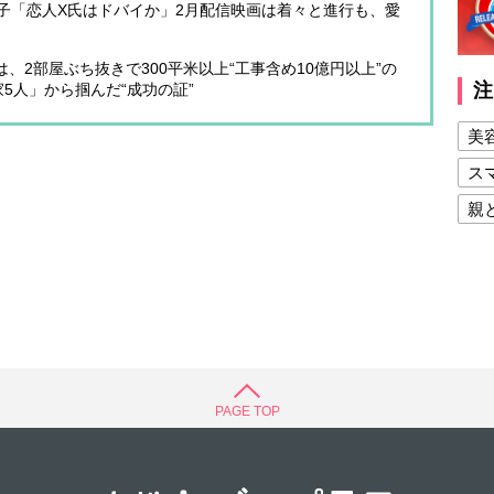
子「恋人X氏はドバイか」2月配信映画は着々と進行も、愛
、2部屋ぶち抜きで300平米以上“工事含め10億円以上”の
注
5人」から掴んだ“成功の証”
美
ス
親
健
美
夫
PAGE TOP