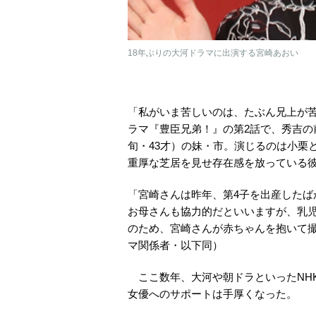
18年ぶりの大河ドラマに出演する宮崎あおい
「私がいま苦しいのは、たぶん兄上が苦し
ラマ『豊臣兄弟！』の第2話で、秀吉
旬・43才）の妹・市。演じるのは小栗
重厚な芝居を見せ存在感を放っている
「宮崎さんは昨年、第4子を出産したば
お母さんも協力的だといいますが、乳
のため、宮崎さんが赤ちゃんを抱いて
マ関係者・以下同）
ここ数年、大河や朝ドラといったNH
女優へのサポートは手厚くなった。