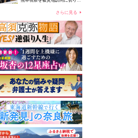
熊本視察を被災地訪問に切り替
えての実施が現実的か 上皇ご
夫妻から受け継ぐ“国民への寄
さらに見る
り添い方”