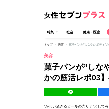
特集
社会
健康・医療
トップ
美容
菓子パンが”しなやかボディ”
美容
菓子パンが”しなや
かの筋活レポ03
”かわい過ぎるビールの売り子”として