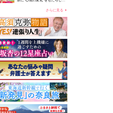
奈に“心境の変化”をもたらした
主演映画『ママせか』 身を削
って「がんに蝕まれる母」を演
さらに見る
じた壮絶な撮影現場