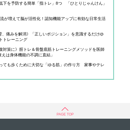
低下を予防する簡単「指トレ」8つ 「ひとりじゃんけん」
と血流が増えて脳が活性化！認知機能アップに有効な日常生活
背、痛みを解消》「正しいポジション」を意識するだけゆ
トトレーニング
腹対策に》腟トレ＆骨盤底筋トレーニングメソッドを医師
の衰えは身体機能の不調に直結」
っても歩くために大切な「ゆる筋」の作り方 家事やテレ
PAGE TOP