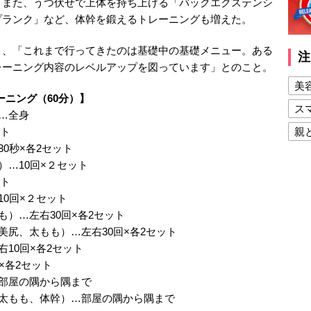
。また、うつ伏せで上体を持ち上げる「バックエクステンシ
プランク」など、体幹を鍛えるトレーニングも増えた。
と、「これまで行ってきたのは基礎中の基礎メニュー。ある
注
レーニング内容のレベルアップを図っています」とのこと。
美
ーニング（60分）】
ス
…全身
ット
親
0秒×各2セット
健
）…10回×２セット
美
ット
0回×２セット
夫
）…左右30回×各2セット
尻、太もも）…左右30回×各2セット
10回×各2セット
×各2セット
部屋の隅から隅まで
太もも、体幹）…部屋の隅から隅まで