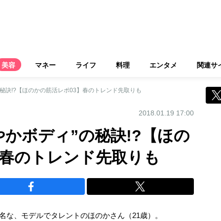
美容
マネー
ライフ
料理
エンタメ
関連サ
の秘訣!?【ほのかの筋活レポ03】春のトレンド先取りも
2018.01.19 17:00
かボディ”の秘訣!?【ほの
】春のトレンド先取りも
有名な、モデルでタレントのほのかさん（21歳）。