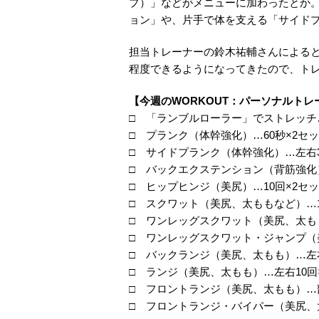
プ）」などがメニューに加わったとか
ョン」や、片手で体を支える「サイド
担当トレーナーの鈴木祐輔さんによる
程度できるようになってきたので、ト
【今週のWORKOUT：パーソナルトレ
□
「ランブルローラー」でストレッチ
□
プランク（体幹強化）…60秒×2セ
□
サイドプランク（体幹強化）…左右3
□ バックエクステンション（背筋強化
□
ヒップヒンジ（美尻）…10回×2セ
□
スクワット（美尻、太ももなど）…1
□
ワンレッグスクワット（美尻、太もも
□
ワンレッグスクワット・ジャンプ（美
□
バックランジ（美尻、太もも）…左右
□
ランジ（美尻、太もも）…左右10回
□
フロントランジ（美尻、太もも）…
□
フロントランジ・バイパー（美尻、