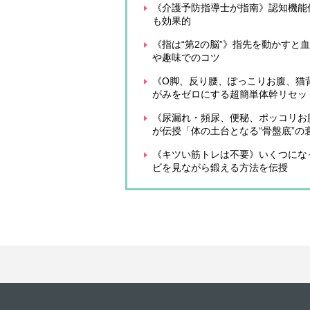
《介護予防指導士が指南》認知機能
も効果的
《指は“第2の脳”》指先を動かす
や趣味でのコツ
《O脚、反り腰、ぽっこりお腹、猫
がみをゼロにする超簡単体幹リセッ
《尿漏れ・頻尿、便秘、ポッコリお
が伝授「体の土台となる“骨盤底”
《キツい筋トレは不要》いくつにな
ビを見ながら鍛える方法を伝授