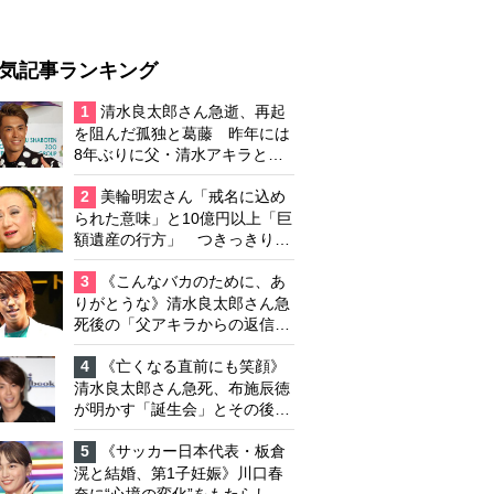
気記事ランキング
1
清水良太郎さん急逝、再起
を阻んだ孤独と葛藤 昨年には
8年ぶりに父・清水アキラと共
演、本格的な活動再開に向かっ
ていたが…周囲が懸念していた
2
美輪明宏さん「戒名に込め
「不安定なところ」
られた意味」と10億円以上「巨
額遺産の行方」 つきっきりで
私生活をサポートしていた元俳
優が相続か
3
《こんなバカのために、あ
りがとうな》清水良太郎さん急
死後の「父アキラからの返信」
布施辰徳が涙で明かす「順番が
違う」
4
《亡くなる直前にも笑顔》
清水良太郎さん急死、布施辰徳
が明かす「誕生会」とその後の
メッセージ
5
《サッカー日本代表・板倉
滉と結婚、第1子妊娠》川口春