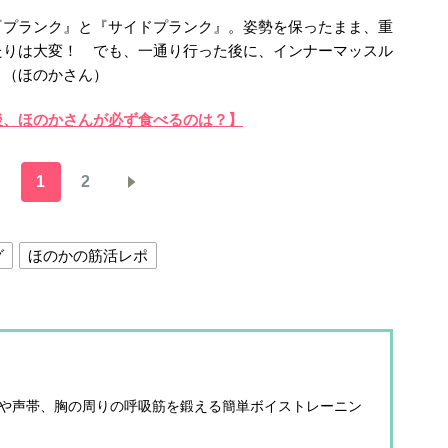
『プランク』と『サイドプランク』。姿勢を保ったまま、重
たりは大変！ でも、一通り行った後に、インナーマッスル
」（ほのかさん）
後、ほのかさんが必ず食べるのは？
】
1
2
グ
ほのかの筋活レポ
口や声帯、胸の周りの呼吸筋を鍛える簡単ボイストレーニン