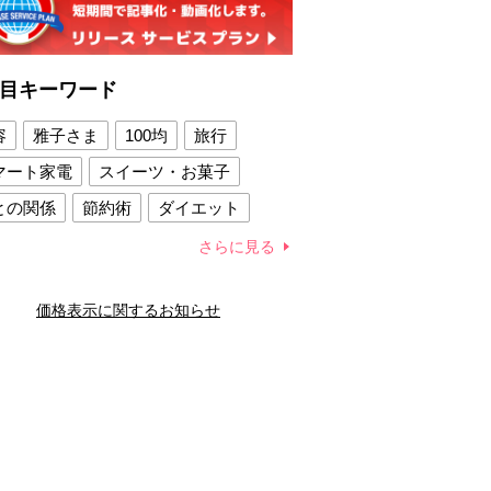
目キーワード
容
雅子さま
100均
旅行
マート家電
スイーツ・お菓子
との関係
節約術
ダイエット
康法
新製品
さらに見る
容賢者のダイエットグッズ
価格表示に関するお知らせ
との関係
新津春子
どか食い