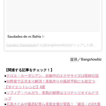
Saudades de vc Bahia ✨
Candice Swanepoel
さん(@angelcandices)がシェアした投稿 –
1月 
提供／Bangshowbiz
【関連する記事をチェック！】
●
クロエ・カーダシアン、妊娠中のエクササイズは医師公認
●
旬野菜で正月太り解消！美肌作りや風邪予防にも役立つ
【ダイエットレシピ】4選
●
ソフィア・ベルガラ、美肌の秘密はココナッツオイルとラ
ップ
●
石原さとみや藤原紀香ら美肌女優が実践！「腸活」の3大要