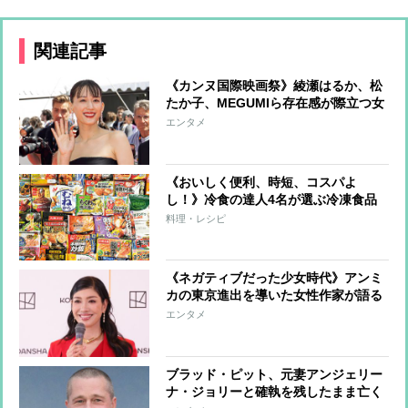
関連記事
《カンヌ国際映画祭》綾瀬はるか、松
たか子、MEGUMIら存在感が際立つ女
優たちのファッションをチェック
エンタメ
《おいしく便利、時短、コスパよ
し！》冷食の達人4名が選ぶ冷凍食品
ランキング58品［6部門でジャッジ］
料理・レシピ
《ネガティブだった少女時代》アンミ
カの東京進出を導いた女性作家が語る
ブレイク前夜
エンタメ
ブラッド・ピット、元妻アンジェリー
ナ・ジョリーと確執を残したまま亡く