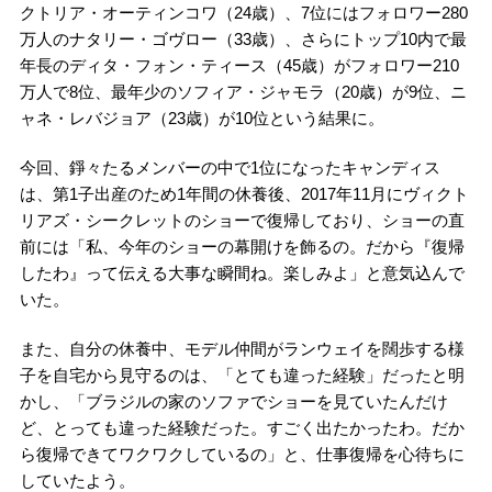
クトリア・オーティンコワ（24歳）、7位にはフォロワー280
万人のナタリー・ゴヴロー（33歳）、さらにトップ10内で最
年長のディタ・フォン・ティース（45歳）がフォロワー210
万人で8位、最年少のソフィア・ジャモラ（20歳）が9位、ニ
ャネ・レバジョア（23歳）が10位という結果に。
今回、錚々たるメンバーの中で1位になったキャンディス
は、第1子出産のため1年間の休養後、2017年11月にヴィクト
リアズ・シークレットのショーで復帰しており、ショーの直
前には「私、今年のショーの幕開けを飾るの。だから『復帰
したわ』って伝える大事な瞬間ね。楽しみよ」と意気込んで
いた。
また、自分の休養中、モデル仲間がランウェイを闊歩する様
子を自宅から見守るのは、「とても違った経験」だったと明
かし、「ブラジルの家のソファでショーを見ていたんだけ
ど、とっても違った経験だった。すごく出たかったわ。だか
ら復帰できてワクワクしているの」と、仕事復帰を心待ちに
していたよう。