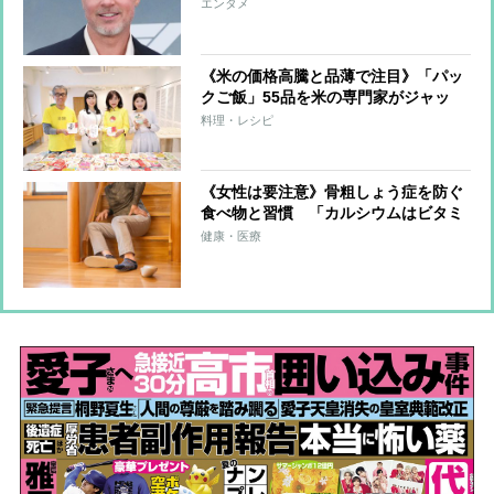
なった母への思い「母には悪意など微
エンタメ
塵もなかった」
《米の価格高騰と品薄で注目》「パッ
クご飯」55品を米の専門家がジャッ
ジ！コシヒカリ部門や全国銘柄米部門
料理・レシピ
などをランキング化
《女性は要注意》骨粗しょう症を防ぐ
食べ物と習慣 「カルシウムはビタミ
ンDと一緒に」「過度な紫外線対策は
健康・医療
NG」