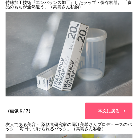
特殊加工技術『エンバランス加工』したラップ・保存容器。 「食
品のもちが全然違う」（高島さん私物）
（画像 6 / 7）
本文に戻る
友人である美容・ 薬膳食研究家の岡江美希さんプロデュースのパ
ック 「毎日つづけられるパック」（高島さん私物）