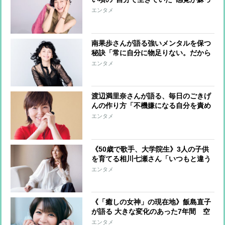
てきた気がします」
エンタメ
南果歩さんが語る強いメンタルを保つ
秘訣「常に自分に物足りない。だから
人生に前向きというか前のめり」
エンタメ
渡辺満里奈さんが語る、毎日のごきげ
んの作り方「不機嫌になる自分を責め
る必要はないけれど、なぜそうなった
エンタメ
のかを考えて少しずつ整えていく」
《50歳で歌手、大学院生》3人の子供
を育てる相川七瀬さん「いつもと違う
人間関係を持っておくことは、自分を
エンタメ
客観的に見つめられるので大事にして
います」
《「癒しの女神」の現在地》飯島直子
が語る 大きな変化のあった7年間 空
っぽになった心から前を向くきっかけ
エンタメ