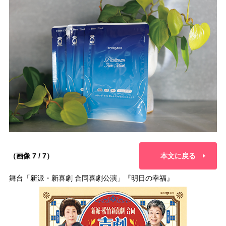
（画像 7 / 7）
本文に戻る
舞台「新派・新喜劇 合同喜劇公演」『明日の幸福』