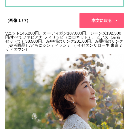
（画像 1 / 7）
本文に戻る
Vニット145,200円、カーディガン187,000円、ジーンズ192,500
円/すべてファビアナ フィリッピ（コロネット）、ピアス（左右
セットで）38,500円、左中指のリング231,00円、左薬指のリング
（参考商品）/ともにシンティランテ （ イセタンサローネ 東京ミ
ッドタウン）