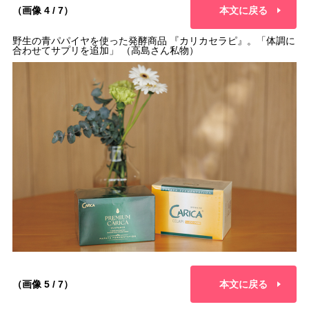
（画像 4 / 7）
本文に戻る
野生の青パパイヤを使った発酵商品 『カリカセラピ』。「体調に
合わせてサプリを追加」 （高島さん私物）
（画像 5 / 7）
本文に戻る