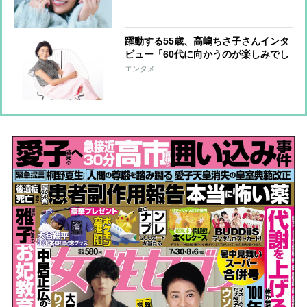
として始めたインスタ
躍動する55歳、高嶋ちさ子さんインタ
ビュー「60代に向かうのが楽しみでし
かない」
エンタメ