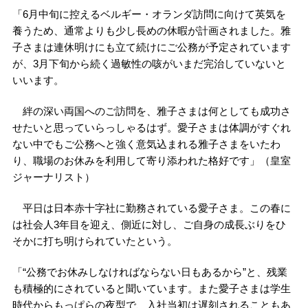
「6月中旬に控えるベルギー・オランダ訪問に向けて英気を
養うため、通常よりも少し長めの休暇が計画されました。雅
子さまは連休明けにも立て続けにご公務が予定されています
が、3月下旬から続く過敏性の咳がいまだ完治していないと
いいます。
絆の深い両国へのご訪問を、雅子さまは何としても成功さ
せたいと思っていらっしゃるはず。愛子さまは体調がすぐれ
ない中でもご公務へと強く意気込まれる雅子さまをいたわ
り、職場のお休みを利用して寄り添われた格好です」（皇室
ジャーナリスト）
平日は日本赤十字社に勤務されている愛子さま。この春に
は社会人3年目を迎え、側近に対し、ご自身の成長ぶりをひ
そかに打ち明けられていたという。
「“公務でお休みしなければならない日もあるから”と、残業
も積極的にされていると聞いています。また愛子さまは学生
時代からもっぱらの夜型で、入社当初は遅刻されることもあ