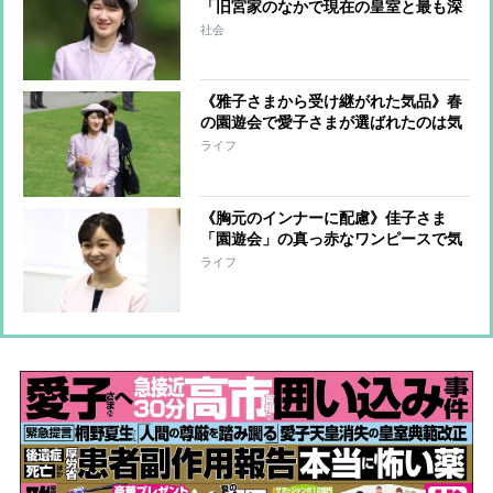
「旧宮家のなかで現在の皇室と最も深
い関係」の東久邇家の“幼稚舎から慶
社会
應”の2才年下男子が浮上
《雅子さまから受け継がれた気品》春
の園遊会で愛子さまが選ばれたのは気
品漂う“ラベンダーカラー”のセットア
ライフ
ップ
《胸元のインナーに配慮》佳子さま
「園遊会」の真っ赤なワンピースで気
品あふれる“一工夫”、「いつもと違う
ライフ
着こなし」で帽子も赤に