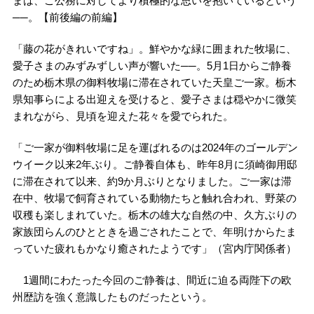
まは、ご公務に対してより積極的な思いを抱いているという
──。【前後編の前編】
「藤の花がきれいですね」。鮮やかな緑に囲まれた牧場に、
愛子さまのみずみずしい声が響いた──。5月1日からご静養
のため栃木県の御料牧場に滞在されていた天皇ご一家。栃木
県知事らによる出迎えを受けると、愛子さまは穏やかに微笑
まれながら、見頃を迎えた花々を愛でられた。
「ご一家が御料牧場に足を運ばれるのは2024年のゴールデン
ウイーク以来2年ぶり。ご静養自体も、昨年8月に須崎御用邸
に滞在されて以来、約9か月ぶりとなりました。ご一家は滞
在中、牧場で飼育されている動物たちと触れ合われ、野菜の
収穫も楽しまれていた。栃木の雄大な自然の中、久方ぶりの
家族団らんのひとときを過ごされたことで、年明けからたま
っていた疲れもかなり癒されたようです」（宮内庁関係者）
1週間にわたった今回のご静養は、間近に迫る両陛下の欧
州歴訪を強く意識したものだったという。