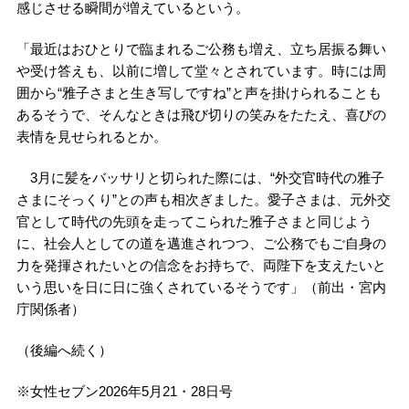
感じさせる瞬間が増えているという。
「最近はおひとりで臨まれるご公務も増え、立ち居振る舞い
や受け答えも、以前に増して堂々とされています。時には周
囲から“雅子さまと生き写しですね”と声を掛けられることも
あるそうで、そんなときは飛び切りの笑みをたたえ、喜びの
表情を見せられるとか。
3月に髪をバッサリと切られた際には、“外交官時代の雅子
さまにそっくり”との声も相次ぎました。愛子さまは、元外交
官として時代の先頭を走ってこられた雅子さまと同じよう
に、社会人としての道を邁進されつつ、ご公務でもご自身の
力を発揮されたいとの信念をお持ちで、両陛下を支えたいと
いう思いを日に日に強くされているそうです」（前出・宮内
庁関係者）
（後編へ続く）
※女性セブン2026年5月21・28日号