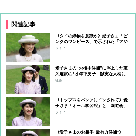
関連記事
《タイの織物を意識か》紀子さま「ピ
ンクのワンピース」で示された「アジ
アンテイストの新境地」【専門家の分
ライフ
析】
愛子さまの“お相手候補”に浮上した東
久邇家の2才年下男子 誠実な人柄に
接した美智子さまは「愛子の結婚相手
社会
にふさわしい」と推薦か
《トップスをパンツにインされて》愛
子さま「オール学習院」と「園遊会」
で魅せられた春ファッション「ラベン
ライフ
ダーとブラック」の見事なカラーリン
グ
《愛子さまのお相手“最有力候補”》