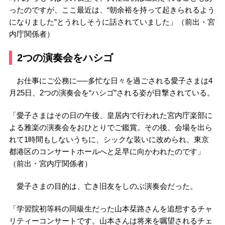
ったのですが、ここ最近は、“朝余裕を持って起きられるよう
になりました”とうれしそうに話されていました」（前出・宮
内庁関係者）
2つの演奏会をハシゴ
お仕事にご公務に──多忙な日々を過ごされる愛子さまは4
月25日、2つの演奏会を“ハシゴ”される姿が目撃されている。
「愛子さまはその日の午後、皇居内で行われた宮内庁楽部に
よる雅楽の演奏会をおひとりでご鑑賞。その後、会場を出ら
れて1時間もしないうちに、シックな装いに改められ、東京
都港区のコンサートホールへと足早に向かわれたのです」
（前出・宮内庁関係者）
愛子さまの目的は、亡き旧友をしのぶ演奏会だった。
「学習院初等科の同級生だった山本栞路さんを追想するチャ
リティーコンサートです。山本さんは将来を嘱望されるチェ