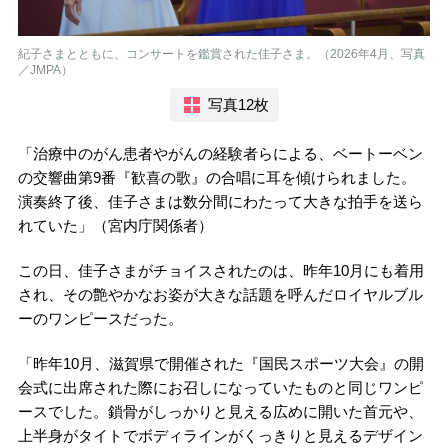
紀子さまとともに、コンサートを鑑賞された佳子さま。（2026年4月、写真
／JMPA）
写真12枚
「治療中のがん患者やがんの経験者らによる、ベートーベン
の交響曲第9番『歓喜の歌』の合唱に耳を傾けられました。
演奏終了後、佳子さまは数分間にわたって大きな拍手を送ら
れていた」（宮内庁関係者）
この日、佳子さまがチョイスされたのは、昨年10月にも着用
され、その艶やかなお姿が大きな話題を呼んだロイヤルブル
ーのワンピースだった。
「昨年10月、滋賀県で開催された『国民スポーツ大会』の開
会式に出席された際にお召しになっていたものと同じワンピ
ースでした。鎖骨がしっかりと見える広めに開いた首元や、
上半身がタイトでボディラインがくっきりと見えるデザイン