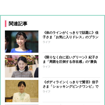
関連記事
《体のラインがくっきりで話題に》佳
子さま「お気に入りドレス」のブラン
ドが日本から撤退していた【デザイナ
ライフ
ーは日本人】
《限りなく白に近いグリーン》紀子さ
ま「周囲を圧倒する存在感」の“勝負
ワンピース”で臨まれた「園遊会」
ライフ
《ボディラインくっきりで賛否》佳子
さま「ショッキングピンクワンピ」で
垣間見えた皇室の理念「着回すもの」
ライフ
と「封印するもの」TPOをしっかり意
識