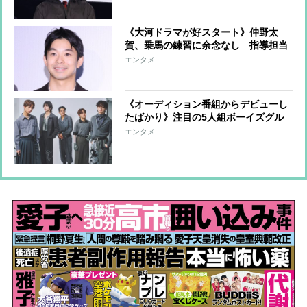
て猛特訓
《大河ドラマが好スタート》仲野太
賀、乗馬の練習に余念なし 指導担当
者を感動させた“馬への気遣い”、嫉妬
エンタメ
するほど乗馬がうまい“先輩俳優”との
共演も
《オーディション番組からデビューし
たばかり》注目の5人組ボーイズグル
ープ「STARGLOW」を撮り下ろし＆
エンタメ
インタビュー