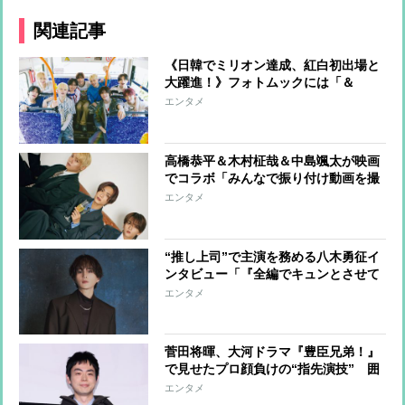
関連記事
《日韓でミリオン達成、紅白初出場と
大躍進！》フォトムックには「＆
TEAMの夏休みを覗き見するような写
エンタメ
真がたくさん」「恋人感のある表情」
も
高橋恭平＆木村柾哉＆中島颯太が映画
でコラボ「みんなで振り付け動画を撮
ってSNSに」「クリスマスパーティー
エンタメ
もやりたい」
“推し上司”で主演を務める八木勇征イ
ンタビュー「『全編でキュンとさせて
やる！』という気合で挑みました（笑
エンタメ
い）」
菅田将暉、大河ドラマ『豊臣兄弟！』
で見せたプロ顔負けの“指先演技” 囲
碁を打つ場面のために、カメラが回っ
エンタメ
ていないところでもずっと碁石を触っ