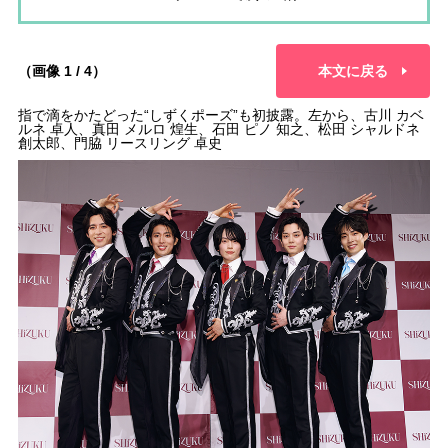
（画像 1 / 4）
本文に戻る
指で滴をかたどった“しずくポーズ”も初披露。左から、古川 カベ
ルネ 卓人、真田 メルロ 煌生、石田 ピノ 知之、松田 シャルドネ
創太郎、門脇 リースリング 卓史