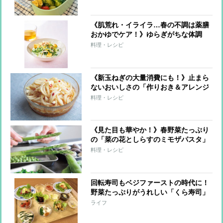
油レシピ】
《肌荒れ・イライラ…春の不調は薬膳
おかゆでケア！》ゆらぎがちな体調
を、身近な食材で整える6つのレシピ
料理・レシピ
《新玉ねぎの大量消費にも！》止まら
ないおいしさの「作りおき＆アレンジ
レシピ」。かけて、和えて、大活躍！
料理・レシピ
《見た目も華やか！》春野菜たっぷり
の「菜の花としらすのミモザパスタ」
「春キャベツと生ハムのサラダパス
料理・レシピ
タ」レシピ
回転寿司もベジファーストの時代に！
野菜たっぷりがうれしい「くら寿司」
の“食前のひと皿シリーズ”が話題
ライフ