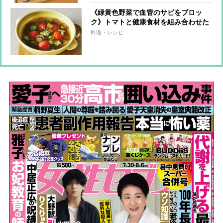
《緑黄色野菜で血管のサビをブロッ
ク》トマトと健康食材を組み合わせた
血管若返りスープレシピ7つ
料理・レシピ