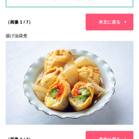
（画像 1 / 7）
本文に戻る
揚げ油袋煮