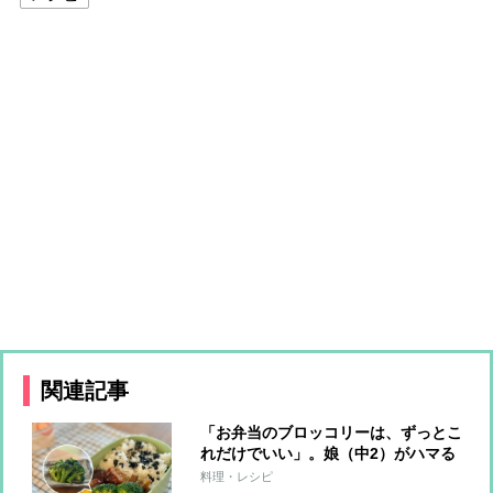
関連記事
「お弁当のブロッコリーは、ずっとこ
れだけでいい」。娘（中2）がハマる
一品は、簡単すぎ＆飽きない味【ごま
料理・レシピ