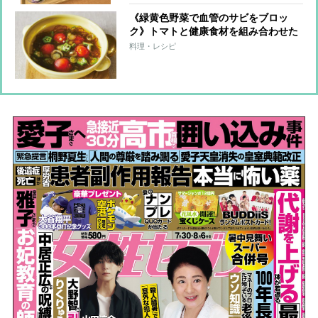
《緑黄色野菜で血管のサビをブロッ
ク》トマトと健康食材を組み合わせた
血管若返りスープレシピ7つ
料理・レシピ