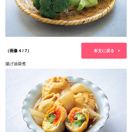
（画像 4 / 7）
本文に戻る
揚げ油袋煮