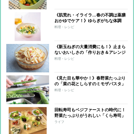
油レシピ】
《肌荒れ・イライラ…春の不調は薬膳
おかゆでケア！》ゆらぎがちな体調
を、身近な食材で整える6つのレシピ
料理・レシピ
《新玉ねぎの大量消費にも！》止まら
ないおいしさの「作りおき＆アレンジ
レシピ」。かけて、和えて、大活躍！
料理・レシピ
《見た目も華やか！》春野菜たっぷり
の「菜の花としらすのミモザパスタ」
「春キャベツと生ハムのサラダパス
料理・レシピ
タ」レシピ
回転寿司もベジファーストの時代に！
野菜たっぷりがうれしい「くら寿司」
の“食前のひと皿シリーズ”が話題
ライフ