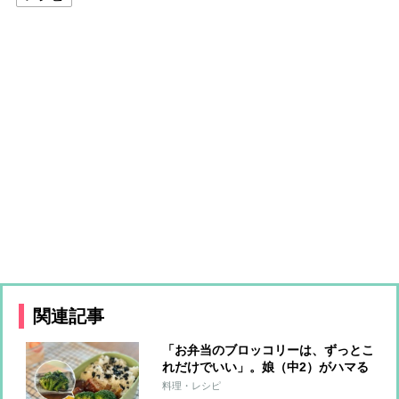
関連記事
「お弁当のブロッコリーは、ずっとこ
れだけでいい」。娘（中2）がハマる
一品は、簡単すぎ＆飽きない味【ごま
料理・レシピ