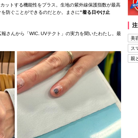
をカットする機能性をプラス。生地の紫外線保護指数が最高
やけを防ぐことができるのだとか。まさに
“着る日やけ止
注
広報さんから「WIC. UVテクト」の実力を聞いたわたし。最
美
ス
親
健
美
夫