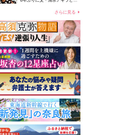
8年ぶりに父・清水アキラと共
演、本格的な活動再開に向かっ
ていたが…周囲が懸念していた
さらに見る
「不安定なところ」