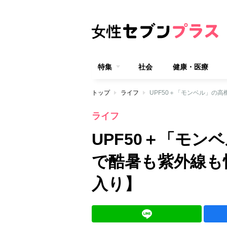
特集
社会
健康・医療
トップ
ライフ
UPF50＋「モンベル」の
ライフ
UPF50＋「モ
で酷暑も紫外線も
入り】