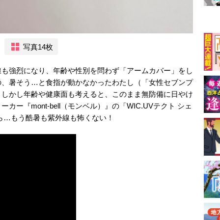
写真14枚
線も強烈になり、年齢や性別を問わず「アームカバー」をし
の、暑そう…と食指が動かなかったわたし（「女性セブンプ
。しかし年齢や健康面も考えると、このまま無防備に日やけ
『mont-bell（モンベル）』の「WIC.UVテクト シェ
ら…もう酷暑も紫外線も怖くない！