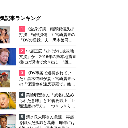
気記事ランキング
1
《全身打撲、頭部裂傷及び
打撲、頸部損傷…》宮崎麗果の
「DVの怪我」夫・黒木啓司の
逮捕で始まる「夫婦の闘争」
2
中居正広「ひそかに被災地
支援」か 2016年の熊本地震直
後には現地で炊き出し “誰に
も知られなくて良い”と、むし
ろ強まる福祉活動への思い
3
《DV事案で逮捕されてい
た》黒木啓司が妻・宮崎麗果へ
の「保護命令違反容疑で」離婚
協議は「第二ステージ」へ
4
美輪明宏さん「戒名に込め
られた意味」と10億円以上「巨
額遺産の行方」 つきっきりで
私生活をサポートしていた元俳
優が相続か
5
清水良太郎さん急逝、再起
を阻んだ孤独と葛藤 昨年には