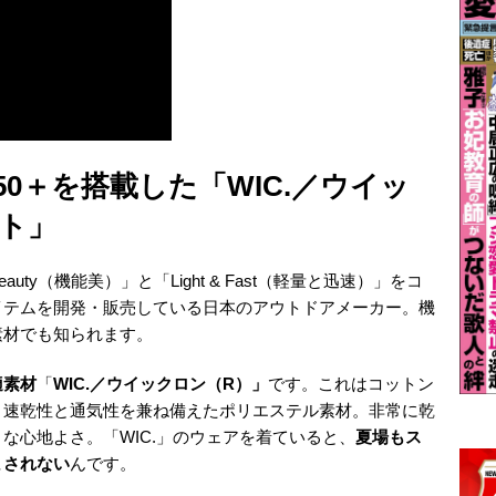
50＋を搭載した「WIC.／ウイッ
クト」
Beauty（機能美）」と「Light & Fast（軽量と迅速）」をコ
イテムを開発・販売している日本のアウトドアメーカー。機
素材でも知られます。
適素材
「
WIC.／ウイックロン（R）」
です。これはコットン
、速乾性と通気性を兼ね備えたポリエステル素材。非常に乾
な心地よさ。「WIC.」のウェアを着ていると、
夏場もス
まされない
んです。