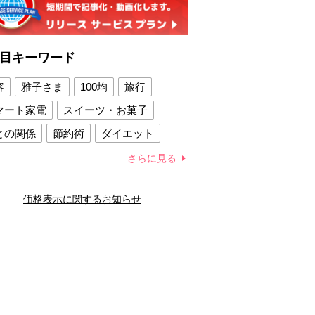
目キーワード
容
雅子さま
100均
旅行
マート家電
スイーツ・お菓子
との関係
節約術
ダイエット
康法
新製品
さらに見る
容賢者のダイエットグッズ
価格表示に関するお知らせ
との関係
新津春子
どか食い