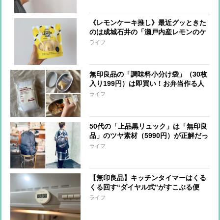
《レモンケーキ推し》最近グッときた
のは成城石井の「瀬戸内産レモンのケ
ーキ」（3個862円）【本日のお気に入
ライフ
り】
無印良品の「調味料小分け袋」（30枚
入り199円）は即買い！お弁当作る人
はみんな買ってほしい【本日のお気に
ライフ
入り】
50代の「上品黒リュック」は「無印良
品」のツヤ素材（5990円）が正解だっ
た！圧倒的な軽さも【本日のお気に入
ライフ
り】
【無印良品】キッチンタイマーはくる
くる回す“ダイヤル式”がすこぶる便
利！もうボタン式には戻れません【本
ライフ
日のお気に入り】