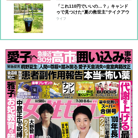
「これ110円でいいの…？」キャンド
ゥで見つけた“夏の救世主”テイクアウ
トドリンクを快適に持ち歩ける便利グ
ライフ
ッズ【本日のお気に入り】