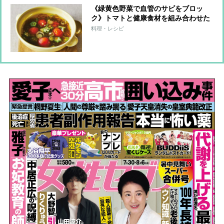
《緑黄色野菜で血管のサビをブロッ
ク》トマトと健康食材を組み合わせた
血管若返りスープレシピ7つ
料理・レシピ