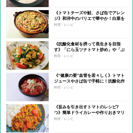
《トマトチーズや鮭、さば缶でアレン
ジ》和洋中のバリエで華やか！白菜を
たっぷり食べられるミルフィーユ鍋の
料理・レシピ
レシピ4つ
《抗酸化食材を摂って長生きを目指
す》「にら玉ツナトマト炒め」や「ぶ
りと彩り野菜の焼き浸し」など野菜の
料理・レシピ
たっぷりおかずレシピ6つ
《“健康の要”血管を若々しく》トマト
ジュースやさば缶で手軽に！抗酸化作
用や良質な脂質が摂れるスープレシピ
料理・レシピ
6つ
《旨みを引き出すトマトのレシピ7
つ》簡単ドライカレーや作りおきマリ
ネ、和風料理とも相性抜群
料理・レシピ