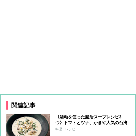
関連記事
《酒粕を使った腸活スープレシピ3
つ》トマトとツナ、かきや人気の台湾
風も！免疫力アップで体の内側から元
料理・レシピ
気に