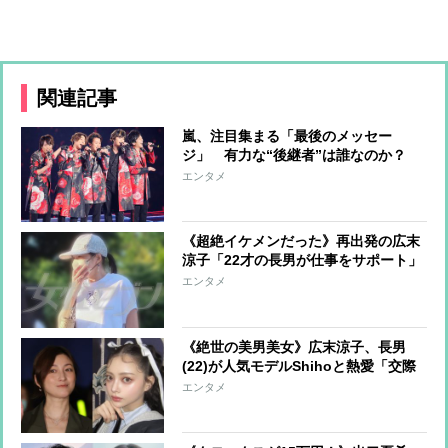
関連記事
嵐、注目集まる「最後のメッセー
ジ」 有力な“後継者”は誰なのか？
ラストツアー東京ドーム公演では関係
エンタメ
者に後輩グループの資料を配布
《超絶イケメンだった》再出発の広末
涼子「22才の長男が仕事をサポート」
美人インフルエンサーと真剣交際中の
エンタメ
甘いルックスの持ち主
《絶世の美男美女》広末涼子、長男
(22)が人気モデルShihoと熱愛「交際
は認める」一方で“不安”な母心も
エンタメ