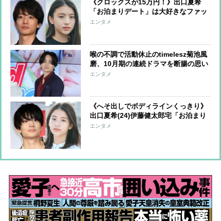
《クロックスが15万円！》出口夏希
「お泊まりデート」は大好きなファッ
ション！セレブでハイセンス「おヘソ
エンタメ
もチラリ」
喉の不調で活動休止のtimelesz菊池風
磨、10月期の連続ドラマを断腸の思い
で降板 代役オファーを二つ返事で引
エンタメ
き受けたのは、“唯一無二の親
友”Snow Man向井康二
《へそ出しでボディラインくっきり》
出口夏希(24)伊藤健太郎宅「お泊まり
私服」にファン熱視線「Z世代のファ
エンタメ
ッションリーダー」