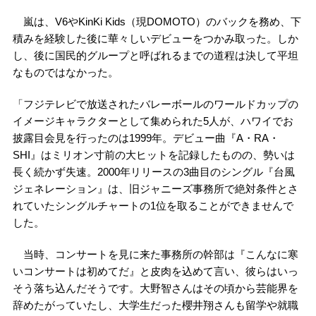
嵐は、V6やKinKi Kids（現DOMOTO）のバックを務め、下
積みを経験した後に華々しいデビューをつかみ取った。しか
し、後に国民的グループと呼ばれるまでの道程は決して平坦
なものではなかった。
「フジテレビで放送されたバレーボールのワールドカップの
イメージキャラクターとして集められた5人が、ハワイでお
披露目会見を行ったのは1999年。デビュー曲『A・RA・
SHI』はミリオン寸前の大ヒットを記録したものの、勢いは
長く続かず失速。2000年リリースの3曲目のシングル『台風
ジェネレーション』は、旧ジャニーズ事務所で絶対条件とさ
れていたシングルチャートの1位を取ることができませんで
した。
当時、コンサートを見に来た事務所の幹部は『こんなに寒
いコンサートは初めてだ』と皮肉を込めて言い、彼らはいっ
そう落ち込んだそうです。大野智さんはその頃から芸能界を
辞めたがっていたし、大学生だった櫻井翔さんも留学や就職