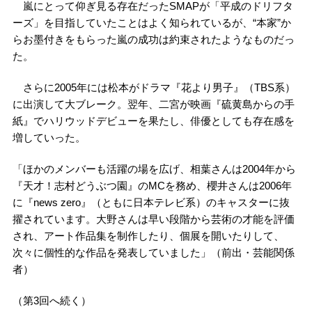
嵐にとって仰ぎ見る存在だったSMAPが「平成のドリフタ
ーズ」を目指していたことはよく知られているが、“本家”か
らお墨付きをもらった嵐の成功は約束されたようなものだっ
た。
さらに2005年には松本がドラマ『花より男子』（TBS系）
に出演して大ブレーク。翌年、二宮が映画『硫黄島からの手
紙』でハリウッドデビューを果たし、俳優としても存在感を
増していった。
「ほかのメンバーも活躍の場を広げ、相葉さんは2004年から
『天才！志村どうぶつ園』のMCを務め、櫻井さんは2006年
に『news zero』（ともに日本テレビ系）のキャスターに抜
擢されています。大野さんは早い段階から芸術の才能を評価
され、アート作品集を制作したり、個展を開いたりして、
次々に個性的な作品を発表していました」（前出・芸能関係
者）
（第3回へ続く）