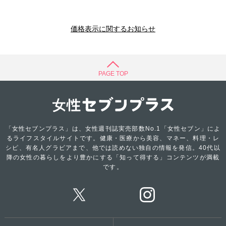
価格表示に関するお知らせ
PAGE TOP
「女性セブンプラス」は、女性週刊誌実売部数No.1「女性セブン」によ
るライフスタイルサイトです。健康・医療から美容、マネー、料理・レ
シピ、有名人グラビアまで、他では読めない独自の情報を発信。40代以
降の女性の暮らしをより豊かにする「知って得する」コンテンツが満載
です。