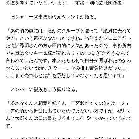
の道を考えていたといいます」（前出・別の芸能関係者）
旧ジャニーズ事務所の元タレントが語る。
「あの頃の嵐には、ほかのグループと違って『絶対に売れて
やる』という気概がなかったですね。当時まだジュニアだっ
た滝沢秀明さんの方が圧倒的に人気があったので、事務所内
でも嵐はタッキー＆翼が売れるまでの“つなぎ”だろうなんて
言われていたんです。本人たちも何で自分が選ばれたのかわ
からないという顔つきで……。その後も苦労続きだったし、
ここまで売れるとは誰も予想していなかったと思います」
メンバーの親族もこう振り返る。
「松本潤くんと相葉雅紀くん、二宮和也くんの3人は、ジュ
ニアの頃から舞台に出ていたのでまだいい方ですが、櫻井く
んと大野くんは日の目を見るまでに4、5年かかっているんで
す。