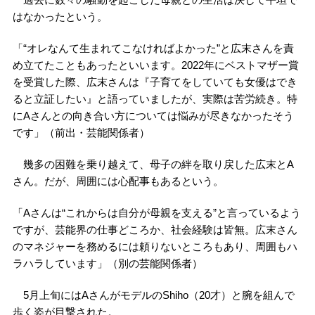
はなかったという。
「“オレなんて生まれてこなければよかった”と広末さんを責
め立てたこともあったといいます。2022年にベストマザー賞
を受賞した際、広末さんは『子育てをしていても女優はでき
ると立証したい』と語っていましたが、実際は苦労続き。特
にAさんとの向き合い方については悩みが尽きなかったそう
です」（前出・芸能関係者）
幾多の困難を乗り越えて、母子の絆を取り戻した広末とA
さん。だが、周囲には心配事もあるという。
「Aさんは“これからは自分が母親を支える”と言っているよう
ですが、芸能界の仕事どころか、社会経験は皆無。広末さん
のマネジャーを務めるには頼りないところもあり、周囲もハ
ラハラしています」（別の芸能関係者）
5月上旬にはAさんがモデルのShiho（20才）と腕を組んで
歩く姿が目撃された。