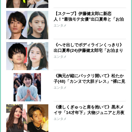
【スクープ】伊藤健太郎に新恋
人！“最強モテ女優”出口夏希と「お泊
まり愛」 元カノと破局後の伊藤がグ
エンタメ
イグイとアプローチして交際に発展
《へそ出しでボディラインくっきり》
出口夏希(24)伊藤健太郎宅「お泊まり
私服」にファン熱視線「Z世代のファ
エンタメ
ッションリーダー」
《胸元が縦にパックリ開いて》松たか
子(48)「カンヌで大胆ドレス」“裸に見
える規制”続くなか「圧巻の気品」
エンタメ
《優しくぎゅっと肩を抱いて》黒木メ
イサ「14才年下」大物ジュニアと月夜
の下で「ラブすぎる一瞬」元夫・赤西
エンタメ
仁とは対象的な現在