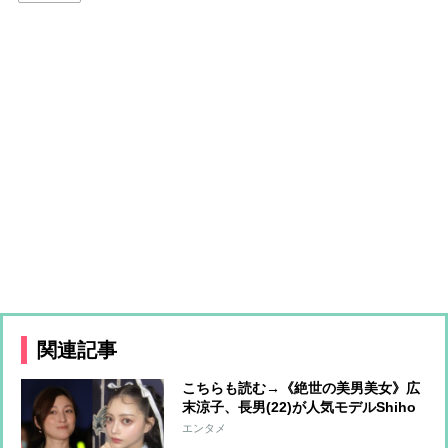
関連記事
こちらも読む→《絶世の美男美女》広
末涼子、長男(22)が人気モデルShiho
と熱愛「交際は認める」一方で“不
エンタメ
安”な母心も