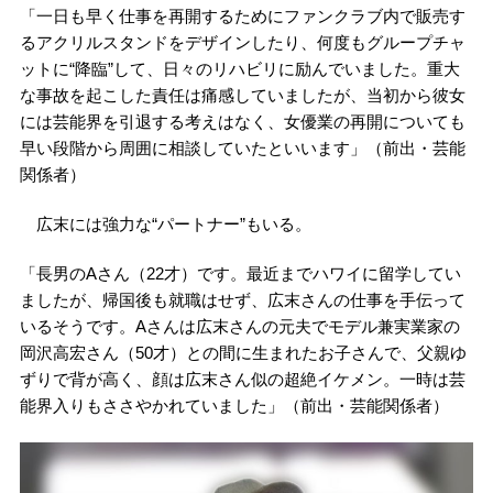
「一日も早く仕事を再開するためにファンクラブ内で販売す
るアクリルスタンドをデザインしたり、何度もグループチャ
ットに“降臨”して、日々のリハビリに励んでいました。重大
な事故を起こした責任は痛感していましたが、当初から彼女
には芸能界を引退する考えはなく、女優業の再開についても
早い段階から周囲に相談していたといいます」（前出・芸能
関係者）
広末には強力な“パートナー”もいる。
「長男のAさん（22才）です。最近までハワイに留学してい
ましたが、帰国後も就職はせず、広末さんの仕事を手伝って
いるそうです。Aさんは広末さんの元夫でモデル兼実業家の
岡沢高宏さん（50才）との間に生まれたお子さんで、父親ゆ
ずりで背が高く、顔は広末さん似の超絶イケメン。一時は芸
能界入りもささやかれていました」（前出・芸能関係者）