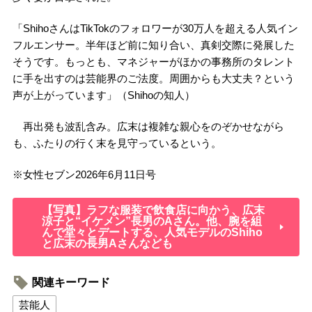
「ShihoさんはTikTokのフォロワーが30万人を超える人気イン
フルエンサー。半年ほど前に知り合い、真剣交際に発展した
そうです。もっとも、マネジャーがほかの事務所のタレント
に手を出すのは芸能界のご法度。周囲からも大丈夫？という
声が上がっています」（Shihoの知人）
再出発も波乱含み。広末は複雑な親心をのぞかせながら
も、ふたりの行く末を見守っているという。
※女性セブン2026年6月11日号
【写真】ラフな服装で飲食店に向かう、広末
涼子と“イケメン”長男のAさん。他、腕を組
んで堂々とデートする、人気モデルのShiho
と広末の長男Aさんなども
関連キーワード
芸能人