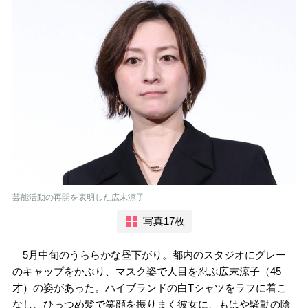
芸能活動の再開を表明した広末涼子
写真17枚
5月中旬のうららかな昼下がり。都内のスタジオにグレー
のキャップをかぶり、マスク姿で人目を忍ぶ広末涼子（45
才）の姿があった。ハイブランドの白Tシャツをラフに着こ
なし、ひっつめ髪で笑顔を振りまく彼女に、もはや騒動の陰