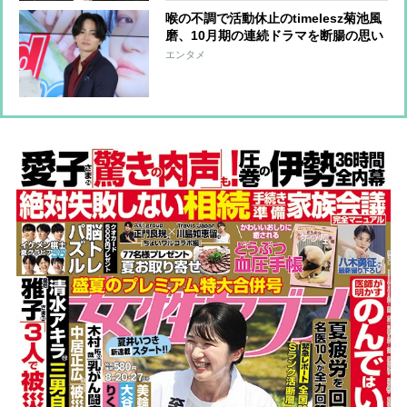
喉の不調で活動休止のtimelesz菊池風
磨、10月期の連続ドラマを断腸の思い
で降板 代役オファーを二つ返事で引
エンタメ
き受けたのは、“唯一無二の親
友”Snow Man向井康二