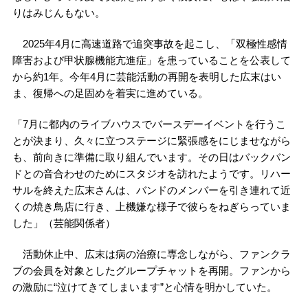
りはみじんもない。
2025年4月に高速道路で追突事故を起こし、「双極性感情
障害および甲状腺機能亢進症」を患っていることを公表して
から約1年。今年4月に芸能活動の再開を表明した広末はい
ま、復帰への足固めを着実に進めている。
「7月に都内のライブハウスでバースデーイベントを行うこ
とが決まり、久々に立つステージに緊張感をにじませながら
も、前向きに準備に取り組んでいます。その日はバックバン
ドとの音合わせのためにスタジオを訪れたようです。リハー
サルを終えた広末さんは、バンドのメンバーを引き連れて近
くの焼き鳥店に行き、上機嫌な様子で彼らをねぎらっていま
した」（芸能関係者）
活動休止中、広末は病の治療に専念しながら、ファンクラ
ブの会員を対象としたグループチャットを再開。ファンから
の激励に“泣けてきてしまいます”と心情を明かしていた。