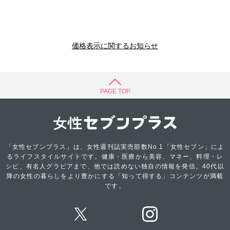
価格表示に関するお知らせ
PAGE TOP
「女性セブンプラス」は、女性週刊誌実売部数No.1「女性セブン」によ
るライフスタイルサイトです。健康・医療から美容、マネー、料理・レ
シピ、有名人グラビアまで、他では読めない独自の情報を発信。40代以
降の女性の暮らしをより豊かにする「知って得する」コンテンツが満載
です。