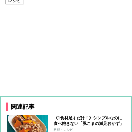
レシピ
関連記事
《1食材足すだけ！》シンプルなのに
食べ飽きない「豚こまの満足おかず」
5アレンジ
料理・レシピ