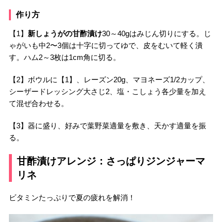
作り方
【1】
新しょうがの甘酢漬け
30～40gはみじん切りにする。じ
ゃがいも中2〜3個は十字に切ってゆで、皮をむいて軽く潰
す。ハム2～3枚は1cm角に切る。
【2】ボウルに【1】、レーズン20g、マヨネーズ1/2カップ、
シーザードレッシング大さじ2、塩・こしょう各少量を加え
て混ぜ合わせる。
【3】器に盛り、好みで葉野菜適量を敷き、天かす適量を振
る。
甘酢漬けアレンジ：さっぱりジンジャーマ
リネ
ビタミンたっぷりで夏の疲れを解消！