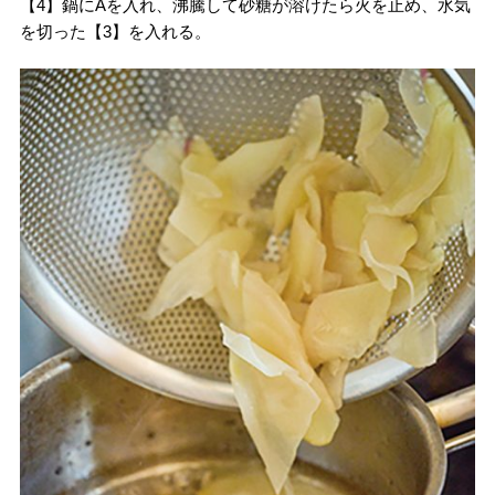
【4】鍋にAを入れ、沸騰して砂糖が溶けたら火を止め、水気
を切った【3】を入れる。