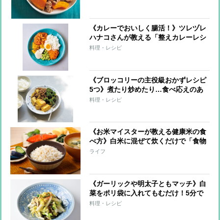
《カレーでおいしく腸活！》ツレヅレ
ハナコさんが教える「整えカレーレシ
ピ」手軽な“仕込みおき”で栄養価アッ
料理・レシピ
プ！
《ブロッコリーの主役級おかずレシピ
5つ》煮たり炒めたり…食べ応えのあ
るひと皿に！
料理・レシピ
《お米マイスターが教える健康米の食
べ方》白米に混ぜて炊くだけで「食物
繊維アップ」「糖質カット」 おいし
ライフ
く炊くコツも
《ガーリックや明太子ともマッチ》白
菜をポリ袋に入れてもむだけ！5分で
できる即席漬けレシピ5つ
料理・レシピ