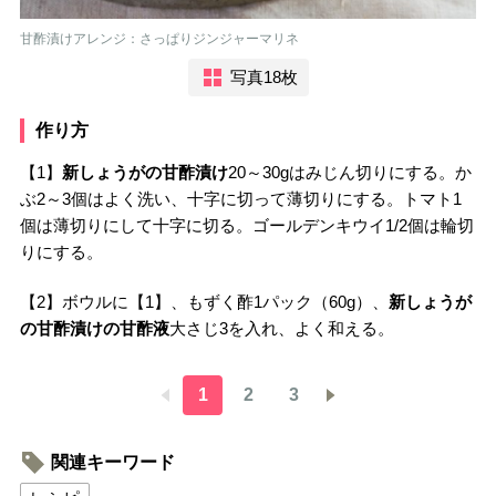
甘酢漬けアレンジ：さっぱりジンジャーマリネ
写真18枚
作り方
【1】
新しょうがの甘酢漬け
20～30gはみじん切りにする。か
ぶ2～3個はよく洗い、十字に切って薄切りにする。トマト1
個は薄切りにして十字に切る。ゴールデンキウイ1/2個は輪切
りにする。
【2】ボウルに【1】、もずく酢1パック（60g）、
新しょうが
の甘酢漬けの甘酢液
大さじ3を入れ、よく和える。
1
2
3
関連キーワード