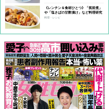
《レンチン＆食材ひとつ》「筑前煮」
や「塩さばの甘酢漬け」など料理研究
家が教える簡単作りおきおかず＆アレ
料理・レシピ
ンジレシピ8つ