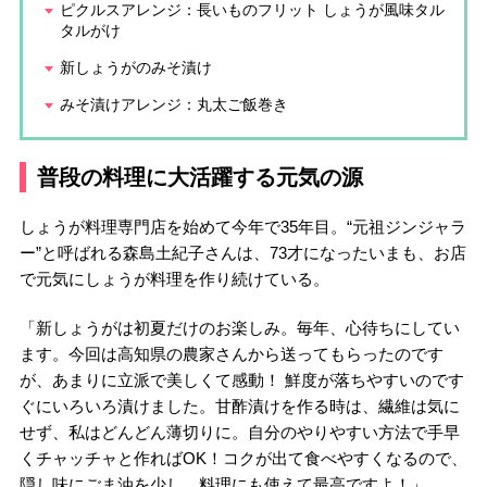
ピクルスアレンジ：長いものフリット しょうが風味タル
タルがけ
新しょうがのみそ漬け
みそ漬けアレンジ：丸太ご飯巻き
普段の料理に大活躍する元気の源
しょうが料理専門店を始めて今年で35年目。“元祖ジンジャラ
ー”と呼ばれる森島土紀子さんは、73才になったいまも、お店
で元気にしょうが料理を作り続けている。
「新しょうがは初夏だけのお楽しみ。毎年、心待ちにしてい
ます。今回は高知県の農家さんから送ってもらったのです
が、あまりに立派で美しくて感動！ 鮮度が落ちやすいのです
ぐにいろいろ漬けました。甘酢漬けを作る時は、繊維は気に
せず、私はどんどん薄切りに。自分のやりやすい方法で手早
くチャッチャと作ればOK！コクが出て食べやすくなるので、
隠し味にごま油を少し。料理にも使えて最高ですよ！」