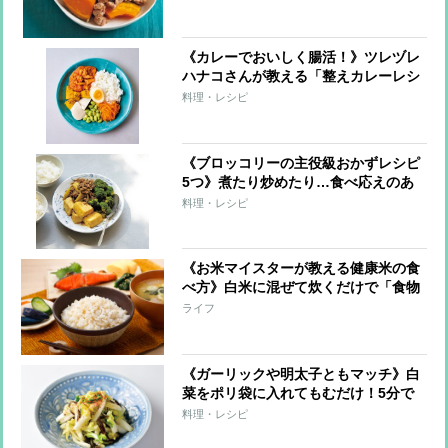
《カレーでおいしく腸活！》ツレヅレ
ハナコさんが教える「整えカレーレシ
ピ」手軽な“仕込みおき”で栄養価アッ
料理・レシピ
プ！
《ブロッコリーの主役級おかずレシピ
5つ》煮たり炒めたり…食べ応えのあ
るひと皿に！
料理・レシピ
《お米マイスターが教える健康米の食
べ方》白米に混ぜて炊くだけで「食物
繊維アップ」「糖質カット」 おいし
ライフ
く炊くコツも
《ガーリックや明太子ともマッチ》白
菜をポリ袋に入れてもむだけ！5分で
できる即席漬けレシピ5つ
料理・レシピ