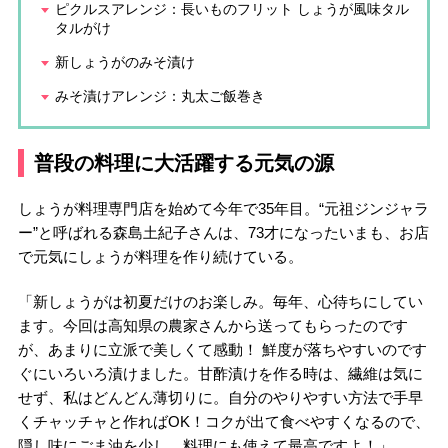
ピクルスアレンジ：長いものフリット しょうが風味タル
タルがけ
新しょうがのみそ漬け
みそ漬けアレンジ：丸太ご飯巻き
普段の料理に大活躍する元気の源
しょうが料理専門店を始めて今年で35年目。“元祖ジンジャラ
ー”と呼ばれる森島土紀子さんは、73才になったいまも、お店
で元気にしょうが料理を作り続けている。
「新しょうがは初夏だけのお楽しみ。毎年、心待ちにしてい
ます。今回は高知県の農家さんから送ってもらったのです
が、あまりに立派で美しくて感動！ 鮮度が落ちやすいのです
ぐにいろいろ漬けました。甘酢漬けを作る時は、繊維は気に
せず、私はどんどん薄切りに。自分のやりやすい方法で手早
くチャッチャと作ればOK！コクが出て食べやすくなるので、
隠し味にごま油を少し。料理にも使えて最高ですよ！」