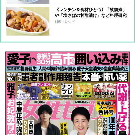
《レンチン＆食材ひとつ》「筑前煮」
や「塩さばの甘酢漬け」など料理研究
家が教える簡単作りおきおかず＆アレ
料理・レシピ
ンジレシピ8つ