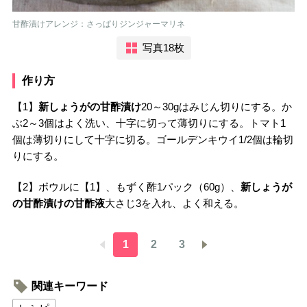
甘酢漬けアレンジ：さっぱりジンジャーマリネ
写真18枚
作り方
【1】
新しょうがの甘酢漬け
20～30gはみじん切りにする。か
ぶ2～3個はよく洗い、十字に切って薄切りにする。トマト1
個は薄切りにして十字に切る。ゴールデンキウイ1/2個は輪切
りにする。
【2】ボウルに【1】、もずく酢1パック（60g）、
新しょうが
の甘酢漬けの甘酢液
大さじ3を入れ、よく和える。
1
2
3
関連キーワード