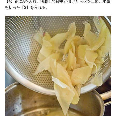
【4】鍋にAを入れ、沸騰して砂糖が溶けたら火を止め、水気
を切った【3】を入れる。