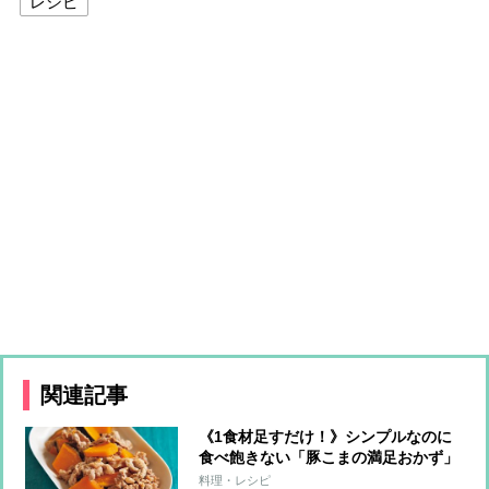
レシピ
関連記事
《1食材足すだけ！》シンプルなのに
食べ飽きない「豚こまの満足おかず」
5アレンジ
料理・レシピ