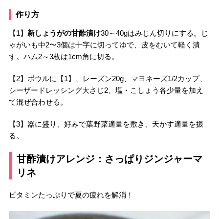
作り方
【1】
新しょうがの甘酢漬け
30～40gはみじん切りにする。じ
ゃがいも中2〜3個は十字に切ってゆで、皮をむいて軽く潰
す。ハム2～3枚は1cm角に切る。
【2】ボウルに【1】、レーズン20g、マヨネーズ1/2カップ、
シーザードレッシング大さじ2、塩・こしょう各少量を加え
て混ぜ合わせる。
【3】器に盛り、好みで葉野菜適量を敷き、天かす適量を振
る。
甘酢漬けアレンジ：さっぱりジンジャーマ
リネ
ビタミンたっぷりで夏の疲れを解消！