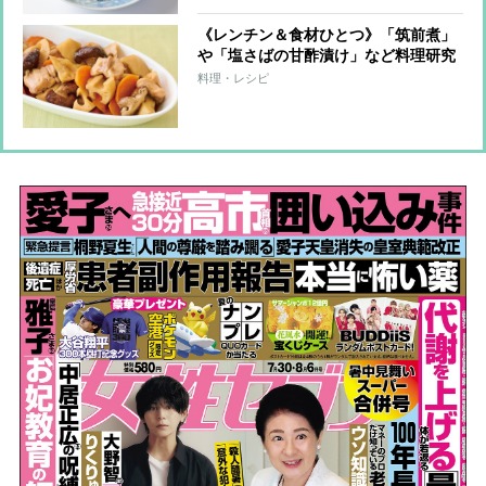
《レンチン＆食材ひとつ》「筑前煮」
や「塩さばの甘酢漬け」など料理研究
家が教える簡単作りおきおかず＆アレ
料理・レシピ
ンジレシピ8つ