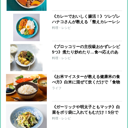
《カレーでおいしく腸活！》ツレヅレ
ハナコさんが教える「整えカレーレシ
ピ」手軽な“仕込みおき”で栄養価アッ
料理・レシピ
プ！
《ブロッコリーの主役級おかずレシピ
5つ》煮たり炒めたり…食べ応えのあ
るひと皿に！
料理・レシピ
《お米マイスターが教える健康米の食
べ方》白米に混ぜて炊くだけで「食物
繊維アップ」「糖質カット」 おいし
ライフ
く炊くコツも
《ガーリックや明太子ともマッチ》白
菜をポリ袋に入れてもむだけ！5分で
できる即席漬けレシピ5つ
料理・レシピ