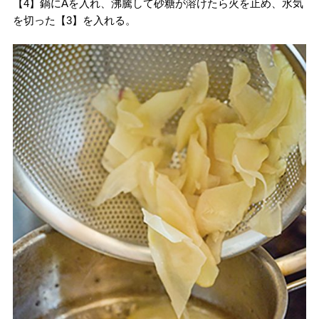
【4】鍋にAを入れ、沸騰して砂糖が溶けたら火を止め、水気
を切った【3】を入れる。