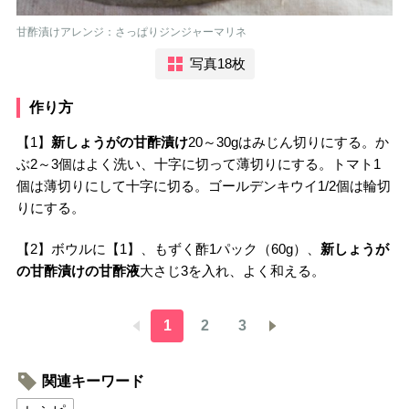
甘酢漬けアレンジ：さっぱりジンジャーマリネ
写真18枚
作り方
【1】
新しょうがの甘酢漬け
20～30gはみじん切りにする。か
ぶ2～3個はよく洗い、十字に切って薄切りにする。トマト1
個は薄切りにして十字に切る。ゴールデンキウイ1/2個は輪切
りにする。
【2】ボウルに【1】、もずく酢1パック（60g）、
新しょうが
の甘酢漬けの甘酢液
大さじ3を入れ、よく和える。
1
2
3
関連キーワード