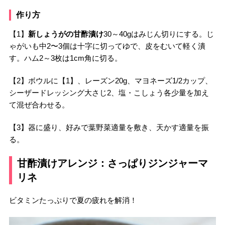
作り方
【1】
新しょうがの甘酢漬け
30～40gはみじん切りにする。じ
ゃがいも中2〜3個は十字に切ってゆで、皮をむいて軽く潰
す。ハム2～3枚は1cm角に切る。
【2】ボウルに【1】、レーズン20g、マヨネーズ1/2カップ、
シーザードレッシング大さじ2、塩・こしょう各少量を加え
て混ぜ合わせる。
【3】器に盛り、好みで葉野菜適量を敷き、天かす適量を振
る。
甘酢漬けアレンジ：さっぱりジンジャーマ
リネ
ビタミンたっぷりで夏の疲れを解消！