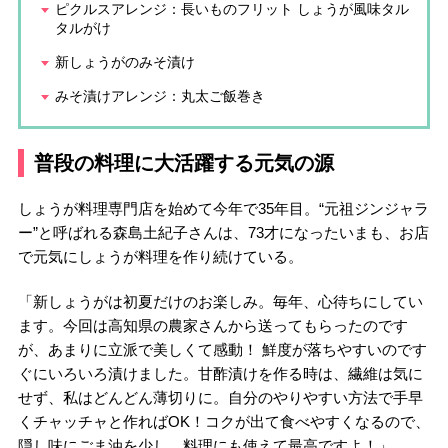
ピクルスアレンジ：長いものフリット しょうが風味タル
タルがけ
新しょうがのみそ漬け
みそ漬けアレンジ：丸太ご飯巻き
普段の料理に大活躍する元気の源
しょうが料理専門店を始めて今年で35年目。“元祖ジンジャラ
ー”と呼ばれる森島土紀子さんは、73才になったいまも、お店
で元気にしょうが料理を作り続けている。
「新しょうがは初夏だけのお楽しみ。毎年、心待ちにしてい
ます。今回は高知県の農家さんから送ってもらったのです
が、あまりに立派で美しくて感動！ 鮮度が落ちやすいのです
ぐにいろいろ漬けました。甘酢漬けを作る時は、繊維は気に
せず、私はどんどん薄切りに。自分のやりやすい方法で手早
くチャッチャと作ればOK！コクが出て食べやすくなるので、
隠し味にごま油を少し。料理にも使えて最高ですよ！」