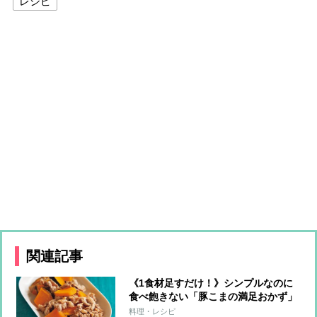
レシピ
関連記事
《1食材足すだけ！》シンプルなのに
食べ飽きない「豚こまの満足おかず」
5アレンジ
料理・レシピ